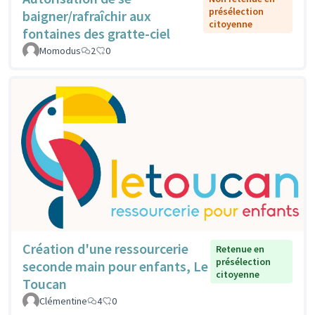
présélection
baigner/rafraîchir aux
citoyenne
fontaines des gratte-ciel
Momodus
2
0
Création d'une ressourcerie
Retenue en
présélection
seconde main pour enfants, Le
citoyenne
Toucan
Clémentine
4
0