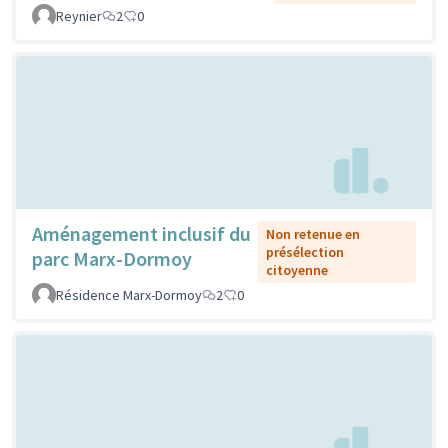
Reynier
2
0
Aménagement inclusif du
Non retenue en
présélection
parc Marx-Dormoy
citoyenne
Résidence Marx-Dormoy
2
0