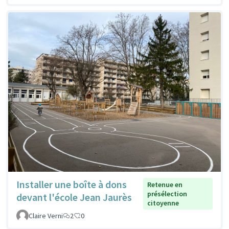
Installer une boîte à dons
Retenue en
présélection
devant l'école Jean Jaurès
citoyenne
Claire Verni
2
0