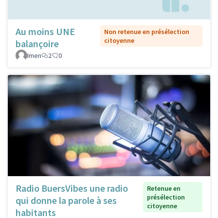
Au moins UNE
Non retenue en présélection
citoyenne
balançoire
Imen
2
0
Radio BuersVibes une radio
Retenue en
présélection
qui donne la parole à ses
citoyenne
habitants