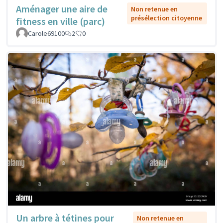
Aménager une aire de
Non retenue en
présélection citoyenne
fitness en ville (parc)
Carole69100
2
0
Un arbre à tétines pour
Non retenue en