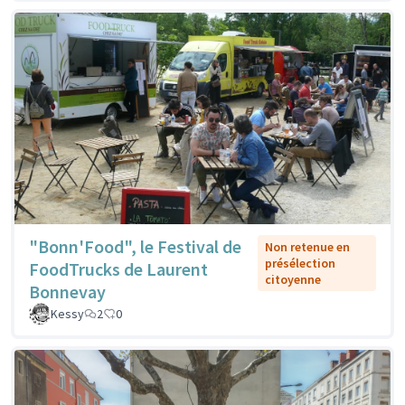
"Bonn'Food", le Festival de
Non retenue en
présélection
FoodTrucks de Laurent
citoyenne
Bonnevay
Kessy
2
0