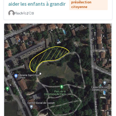
présélection
aider les enfants à grandir
citoyenne
Floch
2
0