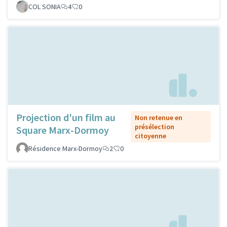
COL SONIA
4
0
Projection d'un film au
Non retenue en
présélection
Square Marx-Dormoy
citoyenne
Résidence Marx-Dormoy
2
0