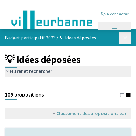
Se connecter
Menu princi
Menu p
Budget participatif 2023
/
💡 Idées déposées
💡 Idées déposées
Filtrer et rechercher
Passer la carte
Leaflet
|
©
OpenStreetMap
contributors
L'élément suivant est une carte qui présente les éléments de cet
+
109 propositions
−
Classement des propositions par :