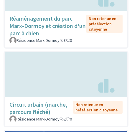
Réaménagement du parc
Non retenue en
présélection
Marx-Dormoy et création d'un
citoyenne
parc à chien
Résidence Marx-Dormoy
8
0
Circuit urbain (marche,
Non retenue en
présélection citoyenne
parcours fléché)
Résidence Marx-Dormoy
2
0