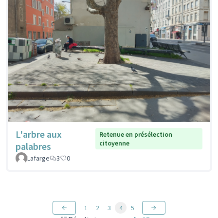
L'arbre aux
Retenue en présélection
citoyenne
palabres
Lafarge
3
0
1
2
3
4
5