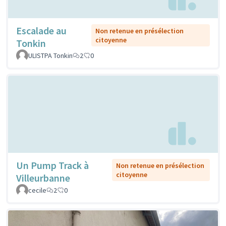
Escalade au
Non retenue en présélection
citoyenne
Tonkin
ULISTPA Tonkin
2
0
Un Pump Track à
Non retenue en présélection
citoyenne
Villeurbanne
cecile
2
0