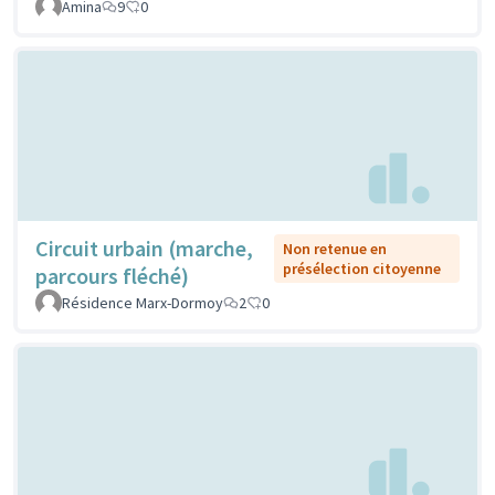
Amina
9
0
Circuit urbain (marche,
Non retenue en
présélection citoyenne
parcours fléché)
Résidence Marx-Dormoy
2
0