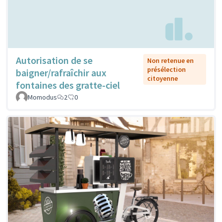
Autorisation de se
Non retenue en
présélection
baigner/rafraîchir aux
citoyenne
fontaines des gratte-ciel
Momodus
2
0