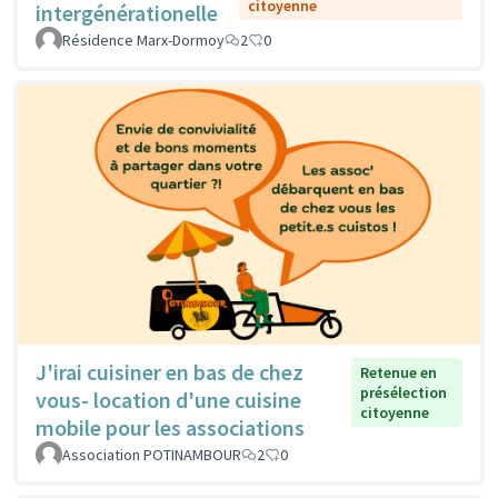
citoyenne
intergénérationelle
Résidence Marx-Dormoy
2
0
J'irai cuisiner en bas de chez
Retenue en
présélection
vous- location d'une cuisine
citoyenne
mobile pour les associations
Association POTINAMBOUR
2
0