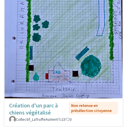
Création d'un parc à
Non retenue en
présélection citoyenne
chiens végétalisé
Collectif_LaTruffeAuVent
23
0