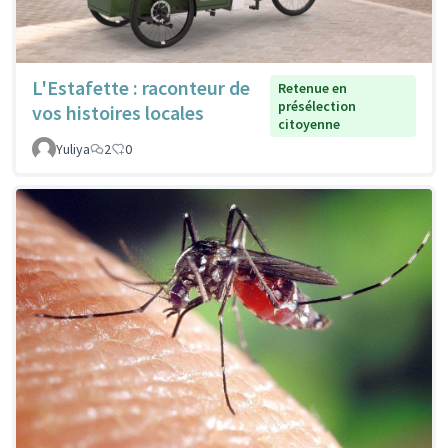
L'Estafette : raconteur de
Retenue en
présélection
vos histoires locales
citoyenne
Yuliya
2
0