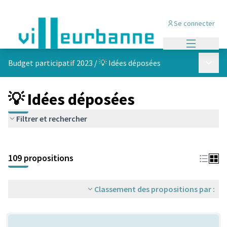
Se connecter
Menu princi
Menu p
Budget participatif 2023
/
💡 Idées déposées
💡 Idées déposées
Filtrer et rechercher
Passer la carte
Leaflet
|
©
OpenStreetMap
contributors
L'élément suivant est une carte qui présente les éléments de cet
+
109 propositions
−
Classement des propositions par :