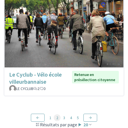
Le Cyclub - Vélo école
Retenue en
présélection citoyenne
villeurbannaise
LE CYCLUB
2
0
1
2
3
4
5
Résultats par page :
20