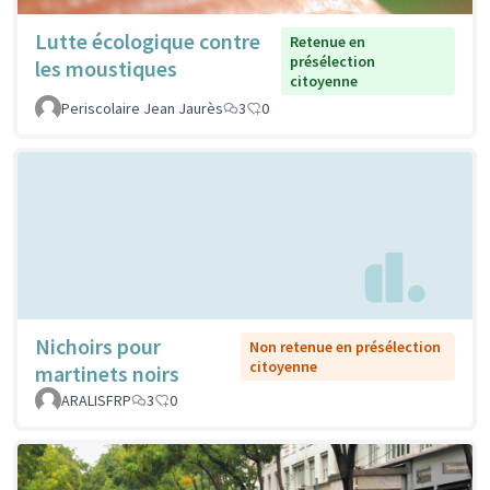
Lutte écologique contre
Retenue en
présélection
les moustiques
citoyenne
Periscolaire Jean Jaurès
3
0
Nichoirs pour
Non retenue en présélection
citoyenne
martinets noirs
ARALISFRP
3
0