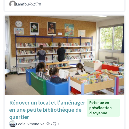
Lamfou
2
0
Rénover un local et l'aménager
Retenue en
présélection
en une petite bibliothèque de
citoyenne
quartier
Ecole Simone Veil
2
0