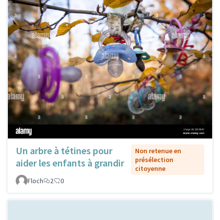
Un arbre à tétines pour
Non retenue en
présélection
aider les enfants à grandir
citoyenne
Floch
2
0