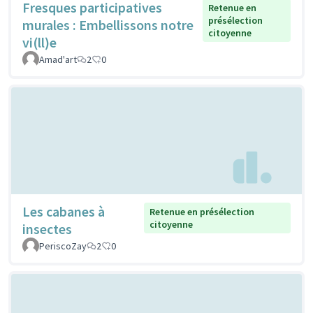
Fresques participatives
Retenue en
présélection
murales : Embellissons notre
citoyenne
vi(ll)e
Amad'art
2
0
Les cabanes à
Retenue en présélection
citoyenne
insectes
PeriscoZay
2
0