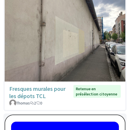
Fresques murales pour
Retenue en
présélection citoyenne
les dépots TCL
Thomas
2
0