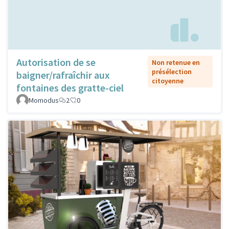
Autorisation de se
Non retenue en
présélection
baigner/rafraîchir aux
citoyenne
fontaines des gratte-ciel
Momodus
2
0