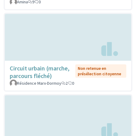
Amina
9
0
Circuit urbain (marche,
Non retenue en
présélection citoyenne
parcours fléché)
Résidence Marx-Dormoy
2
0