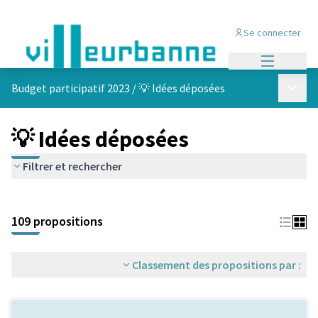
Se connecter
Menu princi
Menu p
Budget participatif 2023
/
💡 Idées déposées
💡 Idées déposées
Filtrer et rechercher
Passer la carte
Leaflet
|
©
OpenStreetMap
contributors
L'élément suivant est une carte qui présente les éléments de cet
+
109 propositions
−
Classement des propositions par :