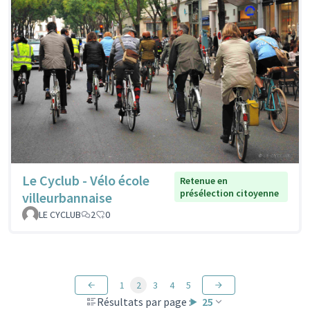
Le Cyclub - Vélo école
Retenue en
présélection citoyenne
villeurbannaise
LE CYCLUB
2
0
1
2
3
4
5
Résultats par page :
25