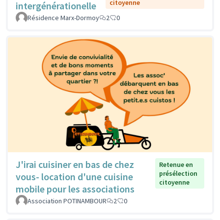
citoyenne
intergénérationelle
Résidence Marx-Dormoy
2
0
J'irai cuisiner en bas de chez
Retenue en
présélection
vous- location d'une cuisine
citoyenne
mobile pour les associations
Association POTINAMBOUR
2
0