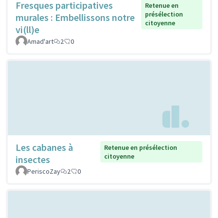
Fresques participatives
Retenue en
présélection
murales : Embellissons notre
citoyenne
vi(ll)e
Amad'art
2
0
Les cabanes à
Retenue en présélection
citoyenne
insectes
PeriscoZay
2
0