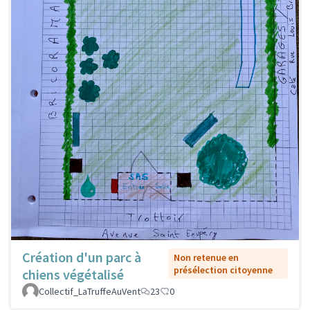
Création d'un parc à
Non retenue en
présélection citoyenne
chiens végétalisé
Collectif_LaTruffeAuVent
23
0