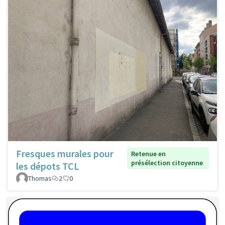
Fresques murales pour
Retenue en
présélection citoyenne
les dépots TCL
Thomas
2
0