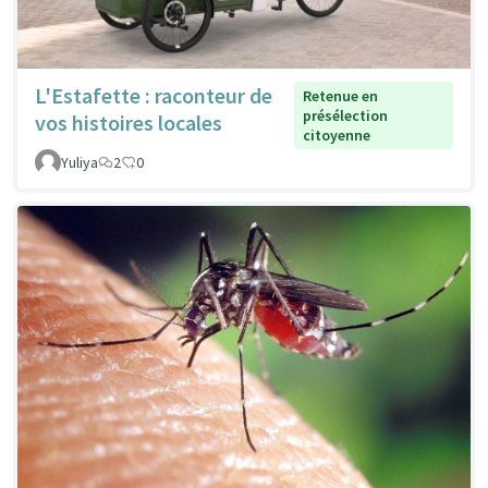
L'Estafette : raconteur de
Retenue en
présélection
vos histoires locales
citoyenne
Yuliya
2
0