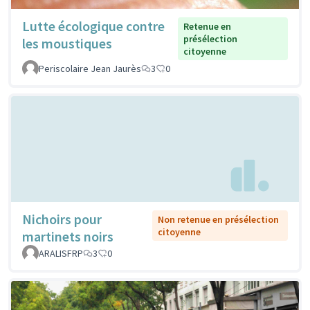
Lutte écologique contre
Retenue en
présélection
les moustiques
citoyenne
Periscolaire Jean Jaurès
3
0
Nichoirs pour
Non retenue en présélection
citoyenne
martinets noirs
ARALISFRP
3
0