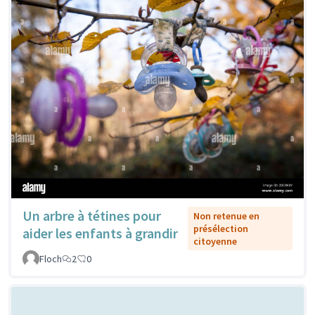
Un arbre à tétines pour
Non retenue en
présélection
aider les enfants à grandir
citoyenne
Floch
2
0