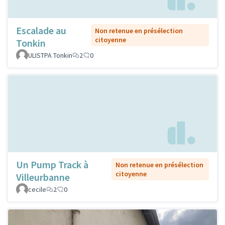
Escalade au
Non retenue en présélection
citoyenne
Tonkin
ULISTPA Tonkin
2
0
Un Pump Track à
Non retenue en présélection
citoyenne
Villeurbanne
cecile
2
0