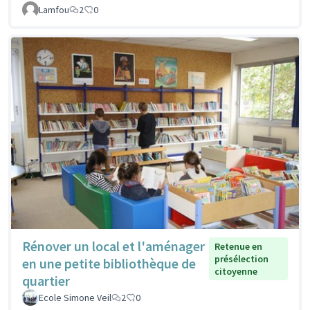
Lamfou
2
0
Rénover un local et l'aménager
Retenue en
présélection
en une petite bibliothèque de
citoyenne
quartier
Ecole Simone Veil
2
0