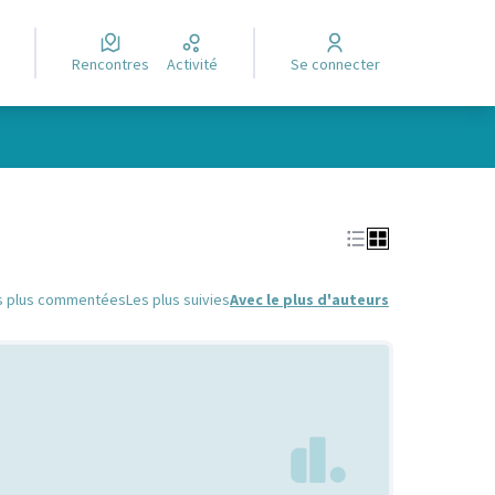
Rencontres
Activité
Se connecter
Leaflet
|
©
OpenStreetMap
contributors
e des points de carte. L'élément peut être utilisé avec un lecteur
s plus commentées
Les plus suivies
Avec le plus d'auteurs