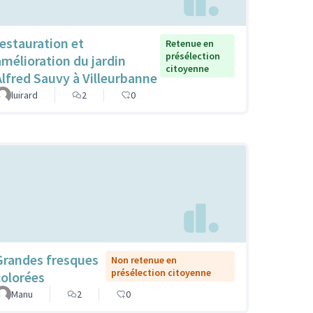
restauration et
Retenue en
présélection
amélioration du jardin
citoyenne
Alfred Sauvy à Villeurbanne
luirard
2
0
Grandes fresques
Non retenue en
présélection citoyenne
colorées
Manu
2
0