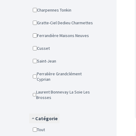
Charpennes Tonkin
Gratte-Ciel Dedieu Charmettes
Ferrandière Maisons Neuves
Cusset
Saint-Jean
Perralière Grandclément
Cyprian
Laurent Bonnevay La Soie Les
Brosses
Catégorie
Tout