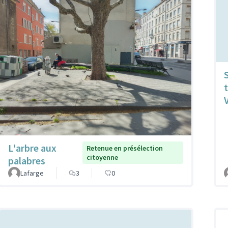
S
L'arbre aux
Retenue en présélection
citoyenne
palabres
Lafarge
3
0