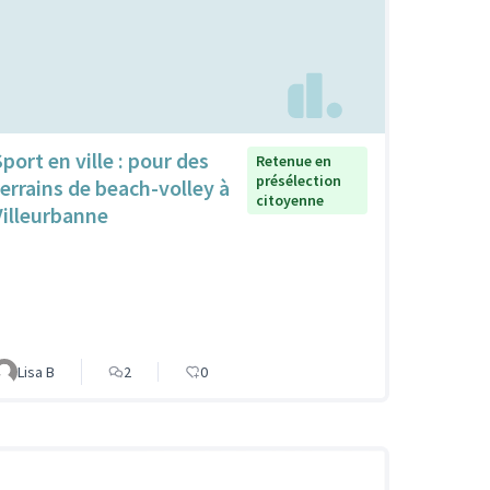
port en ville : pour des
Retenue en
présélection
terrains de beach-volley à
citoyenne
Villeurbanne
Lisa B
2
0