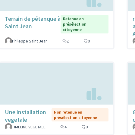
Terrain de pétanque à
Retenue en
présélection
Saint Jean
citoyenne
Phileppe Saint Jean
2
0
Une installation
Non retenue en
présélection citoyenne
vegetale
TIMELINE VEGETALE
4
0