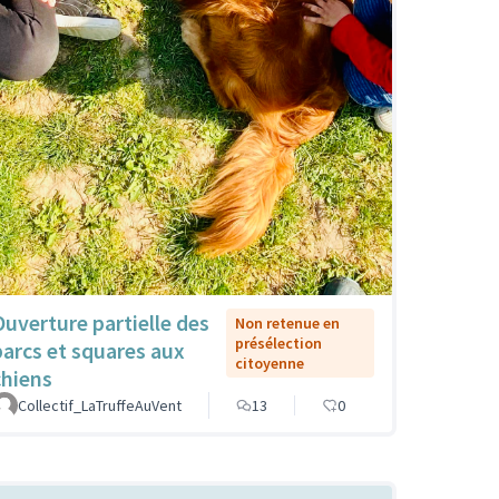
Ouverture partielle des
Non retenue en
présélection
parcs et squares aux
citoyenne
chiens
Collectif_LaTruffeAuVent
13
0