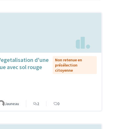
Vegetalisation d'une
Non retenue en
présélection
rue avec sol rouge
citoyenne
Jauneau
2
0