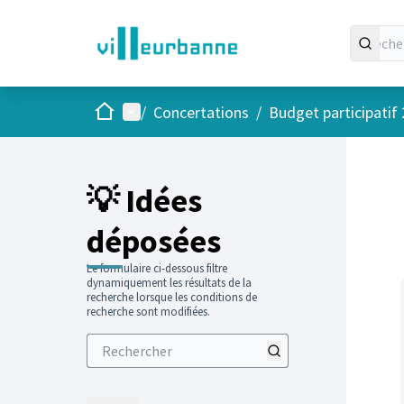
Accueil
Menu principal
/
Concertations
/
Budget participatif
Passer
L'élément
+
−
💡 Idées
déposées
Le formulaire ci-dessous filtre
dynamiquement les résultats de la
recherche lorsque les conditions de
recherche sont modifiées.