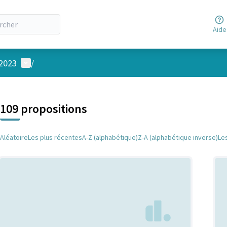
Aide
Menu utilisateur
 2023
/
 la carte
 suivant est une carte qui présente les éléments de cette page comm
109 propositions
Aléatoire
Les plus récentes
A-Z (alphabétique)
Z-A (alphabétique inverse)
Le