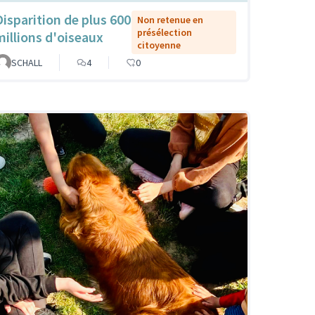
Disparition de plus 600
Non retenue en
présélection
millions d'oiseaux
citoyenne
SCHALL
4
0