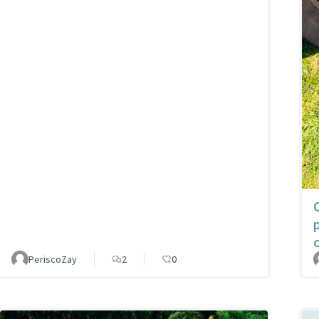
PeriscoZay
2
0