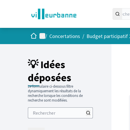
Accueil
Menu principal
/
Concertations
/
Budget participatif
Passer
L'élément
+
−
💡 Idées
déposées
Le formulaire ci-dessous filtre
dynamiquement les résultats de la
recherche lorsque les conditions de
recherche sont modifiées.