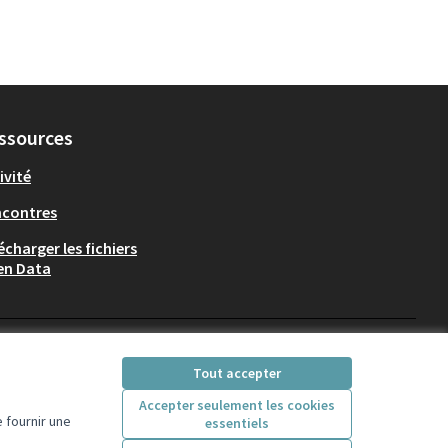
ssources
ivité
ncontres
écharger les fichiers
en Data
Participez Villeurbanne sur X
Participez Villeurbanne sur Fac
Participez Villeurbanne su
Participez Villeurban
Tout accepter
(Lien externe)
(Lien externe)
(Lien externe)
(Lien externe)
Accepter seulement les cookies
 fournir une
essentiels
Licence Creative Comm
(Lien externe)