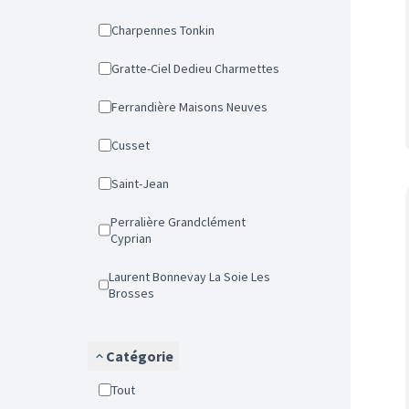
Charpennes Tonkin
Gratte-Ciel Dedieu Charmettes
Ferrandière Maisons Neuves
Cusset
Saint-Jean
Perralière Grandclément
Cyprian
Laurent Bonnevay La Soie Les
Brosses
Catégorie
Tout