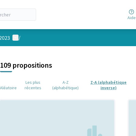
Aide
Menu utilisateur
 2023
/
 la carte
 suivant est une carte qui présente les éléments de cette page comm
109 propositions
Les plus
A-Z
Z-A (alphabétique
Aléatoire
récentes
(alphabétique)
inverse)