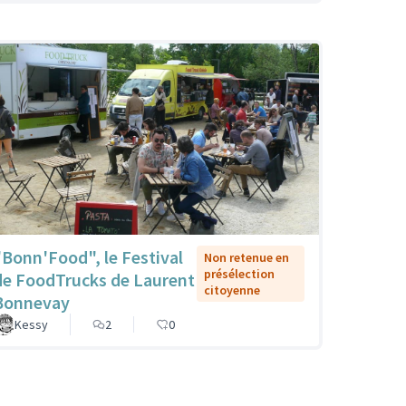
"Bonn'Food", le Festival
Non retenue en
présélection
de FoodTrucks de Laurent
citoyenne
Bonnevay
Kessy
2
0