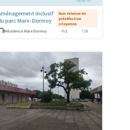
Aménagement inclusif
Non retenue en
présélection
du parc Marx-Dormoy
citoyenne
Résidence Marx-Dormoy
2
0