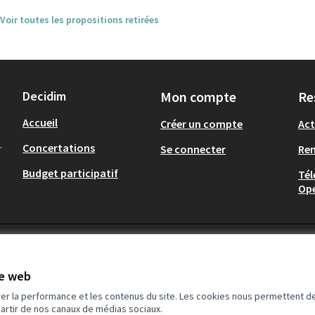
Voir toutes les propositions retirées
Decidim
Mon compte
Re
Accueil
Créer un compte
Act
.
Concertations
Se connecter
Re
Budget participatif
Tél
Op
te web
rer la performance et les contenus du site. Les cookies nous permettent de
partir de nos canaux de médias sociaux.