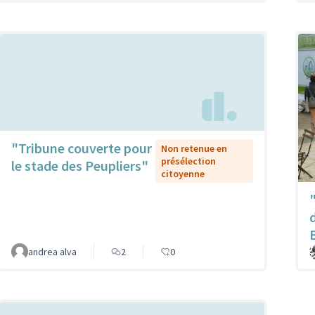
"Tribune couverte pour
Non retenue en
présélection
le stade des Peupliers"
citoyenne
andrea alva
2
0