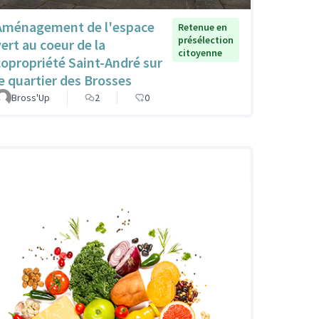
Aménagement de l'espace
Retenue en
présélection
vert au coeur de la
citoyenne
copropriété Saint-André sur
le quartier des Brosses
Bross'Up
2
0