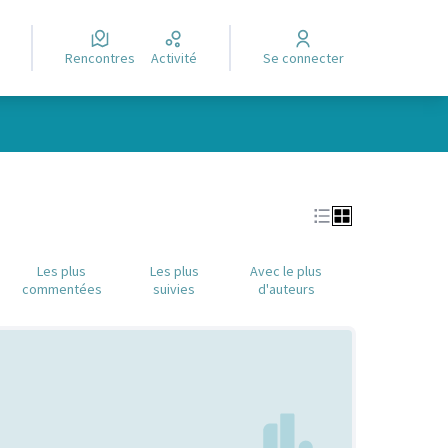
Rencontres
Activité
Se connecter
Leaflet
|
©
OpenStreetMap
contributors
e des points de carte. L'élément peut être utilisé avec un lecteur
Les plus
Les plus
Avec le plus
commentées
suivies
d'auteurs