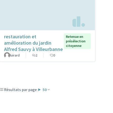
restauration et
Retenue en
présélection
amélioration du jardin
citoyenne
Alfred Sauvy à Villeurbanne
luirard
2
0
Résultats par page :
50