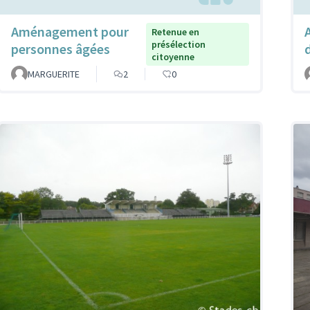
Aménagement pour
Retenue en
présélection
personnes âgées
citoyenne
MARGUERITE
2
0