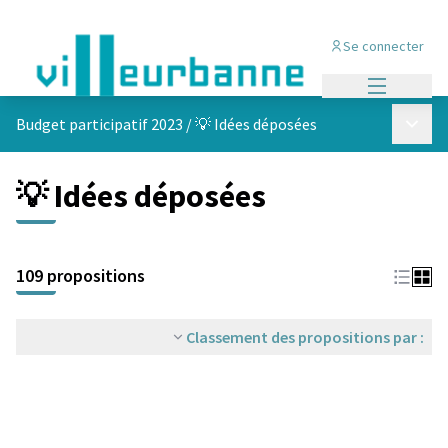
Se connecter
Menu princi
Menu p
Budget participatif 2023
/
💡 Idées déposées
💡 Idées déposées
Passer la carte
Leaflet
|
©
OpenStreetMap
contributors
L'élément suivant est une carte qui présente les éléments de cet
+
109 propositions
−
Classement des propositions par :