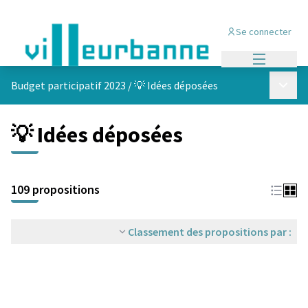
Se connecter
Menu princi
Menu p
Budget participatif 2023
/
💡 Idées déposées
💡 Idées déposées
Passer la carte
Leaflet
|
©
OpenStreetMap
contributors
L'élément suivant est une carte qui présente les éléments de cet
+
109 propositions
−
Classement des propositions par :