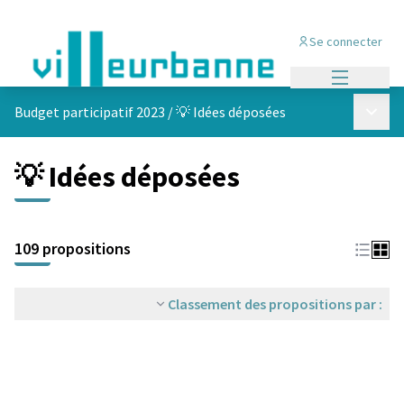
Se connecter
Menu princi
Menu p
Budget participatif 2023
/
💡 Idées déposées
💡 Idées déposées
Passer la carte
Leaflet
|
©
OpenStreetMap
contributors
L'élément suivant est une carte qui présente les éléments de cet
+
109 propositions
−
Classement des propositions par :