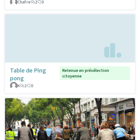
ChaFre
2
0
Table de Ping
Retenue en présélection
citoyenne
pong
K
2
0