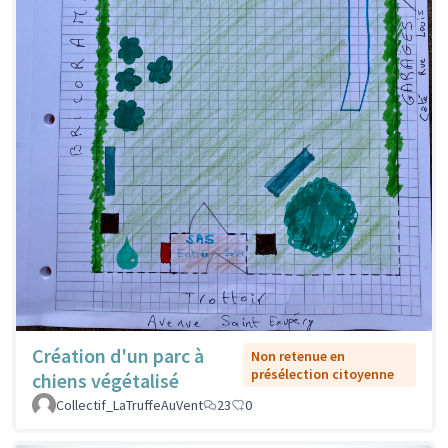
Création d'un parc à
Non retenue en
présélection citoyenne
chiens végétalisé
Collectif_LaTruffeAuVent
23
0