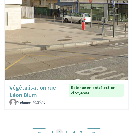
Végétalisation rue
Retenue en présélection
citoyenne
Léon Blum
Mélanie-f
3
0
1
2
3
4
5