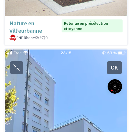
Nature en
Retenue en présélection
citoyenne
Vill’eurbanne
FNE Rhone
2
0