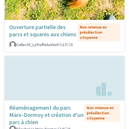
Ouverture partielle des
Non retenue en
présélection
parcs et squares aux chiens
citoyenne
Collectif_LaTruffeAuVent
13
0
Réaménagement du parc
Non retenue en
présélection
Marx-Dormoy et création d'un
citoyenne
parc à chien
Résidence Marx-Dormoy
8
0