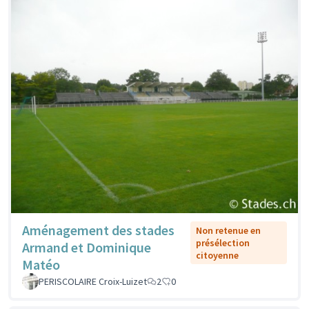
Aménagement des stades
Non retenue en
présélection
Armand et Dominique
citoyenne
Matéo
PERISCOLAIRE Croix-Luizet
2
0