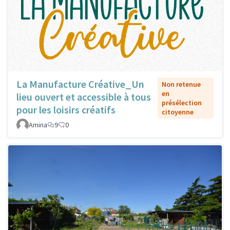
La Manufacture Créative_Un
Non retenue
en
lieu ouvert et accessible à tous
présélection
pour les loisirs créatifs
citoyenne
Amina
9
0