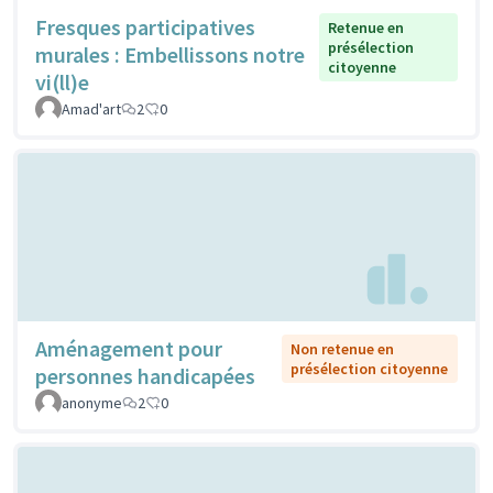
Fresques participatives
Retenue en
présélection
murales : Embellissons notre
citoyenne
vi(ll)e
Amad'art
2
0
Aménagement pour
Non retenue en
présélection citoyenne
personnes handicapées
anonyme
2
0