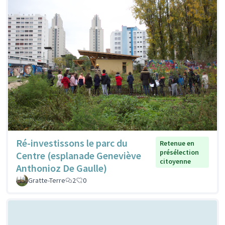
Ré-investissons le parc du
Retenue en
présélection
Centre (esplanade Geneviève
citoyenne
Anthonioz De Gaulle)
Gratte-Terre
2
0