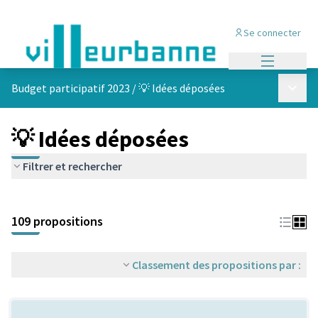
Se connecter
Menu princi
Menu p
Budget participatif 2023
/
💡 Idées déposées
💡 Idées déposées
Filtrer et rechercher
Passer la carte
Leaflet
|
©
OpenStreetMap
contributors
L'élément suivant est une carte qui présente les éléments de cet
+
109 propositions
−
Classement des propositions par :