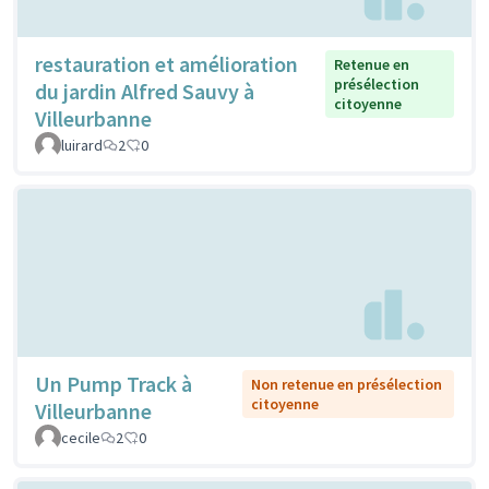
restauration et amélioration
Retenue en
présélection
du jardin Alfred Sauvy à
citoyenne
Villeurbanne
luirard
2
0
Un Pump Track à
Non retenue en présélection
citoyenne
Villeurbanne
cecile
2
0