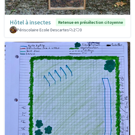
Hôtel à insectes
Retenue en présélection citoyenne
Périscolaire Ecole Descartes
2
0