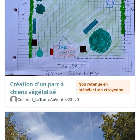
Création d'un parc à
Non retenue en
présélection citoyenne
chiens végétalisé
Collectif_LaTruffeAuVent
23
0