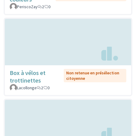
PeriscoZay
2
0
Box à vélos et
Non retenue en présélection
citoyenne
trottinettes
Lacollonge
2
0