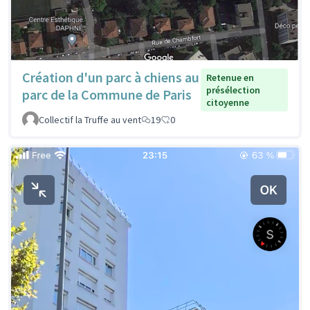
Création d'un parc à chiens au
Retenue en
présélection
parc de la Commune de Paris
citoyenne
Collectif la Truffe au vent
19
0