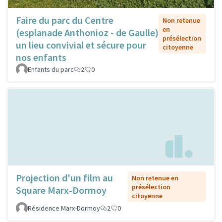
Faire du parc du Centre
Non retenue
en
(esplanade Anthonioz - de Gaulle)
présélection
un lieu convivial et sécure pour
citoyenne
nos enfants
Enfants du parc
2
0
Projection d'un film au
Non retenue en
présélection
Square Marx-Dormoy
citoyenne
Résidence Marx-Dormoy
2
0