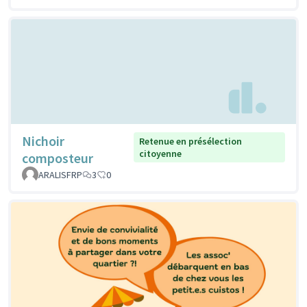
Nichoir
Retenue en présélection
citoyenne
composteur
ARALISFRP
3
0