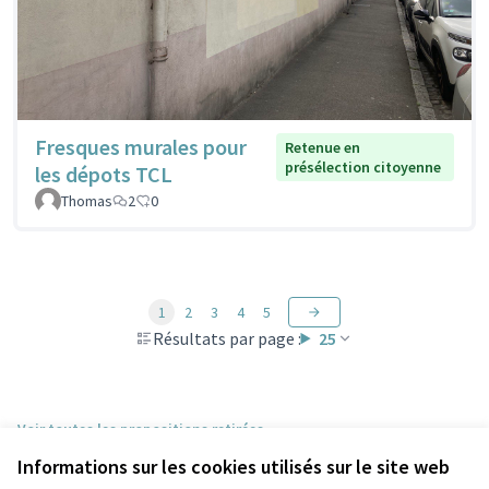
Fresques murales pour
Retenue en
présélection citoyenne
les dépots TCL
Thomas
2
0
1
2
3
4
5
Résultats par page :
25
Voir toutes les propositions retirées
Informations sur les cookies utilisés sur le site web