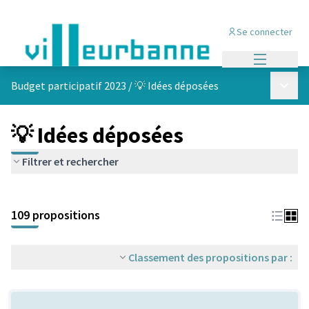
Se connecter
Menu princi
Menu p
Budget participatif 2023
/
💡 Idées déposées
💡 Idées déposées
Filtrer et rechercher
Passer la carte
Leaflet
|
©
OpenStreetMap
contributors
L'élément suivant est une carte qui présente les éléments de cet
+
109 propositions
−
Classement des propositions par :