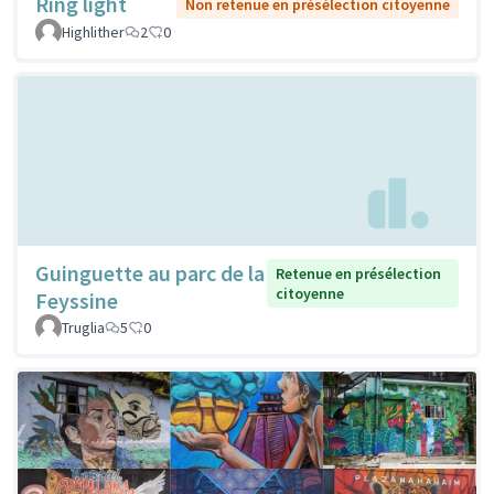
Ring light
Non retenue en présélection citoyenne
Highlither
2
0
Guinguette au parc de la
Retenue en présélection
citoyenne
Feyssine
Truglia
5
0