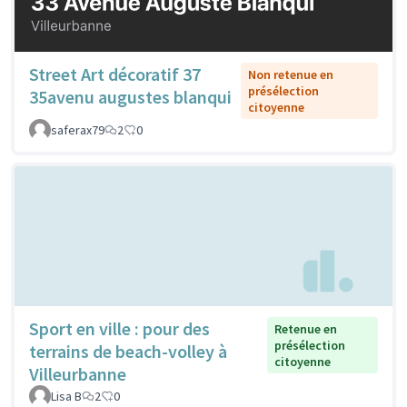
Street Art décoratif 37
Non retenue en
présélection
35avenu augustes blanqui
citoyenne
saferax79
2
0
Sport en ville : pour des
Retenue en
présélection
terrains de beach-volley à
citoyenne
Villeurbanne
Lisa B
2
0