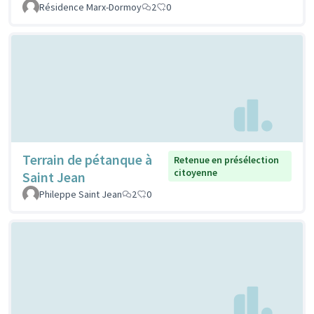
Résidence Marx-Dormoy
2
0
Terrain de pétanque à
Retenue en présélection
citoyenne
Saint Jean
Phileppe Saint Jean
2
0