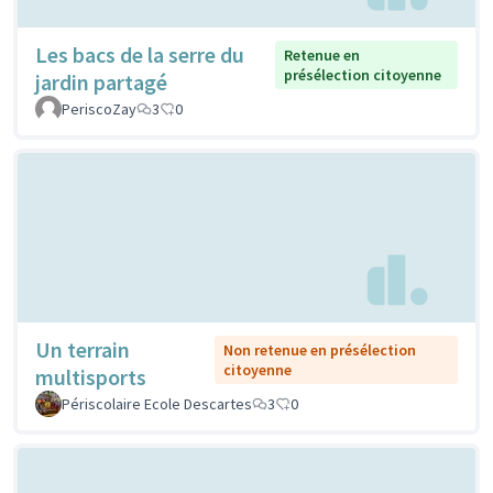
Les bacs de la serre du
Retenue en
présélection citoyenne
jardin partagé
PeriscoZay
3
0
Un terrain
Non retenue en présélection
citoyenne
multisports
Périscolaire Ecole Descartes
3
0