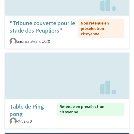
"Tribune couverte pour le
Non retenue en
présélection
stade des Peupliers"
citoyenne
andrea alva
2
0
Table de Ping
Retenue en présélection
citoyenne
pong
K
2
0