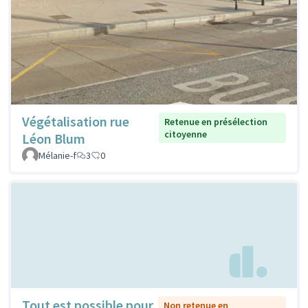
Végétalisation rue
Retenue en présélection
citoyenne
Léon Blum
Mélanie-f
3
0
Tout est possible pour
Non retenue en