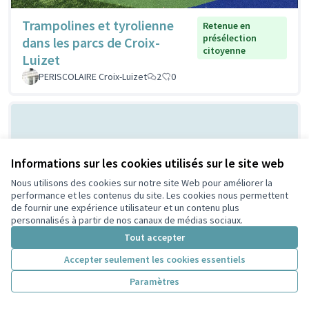
Trampolines et tyrolienne
Retenue en
présélection
dans les parcs de Croix-
citoyenne
Luizet
PERISCOLAIRE Croix-Luizet
2
0
Informations sur les cookies utilisés sur le site web
Nous utilisons des cookies sur notre site Web pour améliorer la
performance et les contenus du site. Les cookies nous permettent
de fournir une expérience utilisateur et un contenu plus
personnalisés à partir de nos canaux de médias sociaux.
Création de frigo
Retenue en présélection
Tout accepter
citoyenne
solidaire
Accepter seulement les cookies essentiels
Ashell
2
0
Paramètres