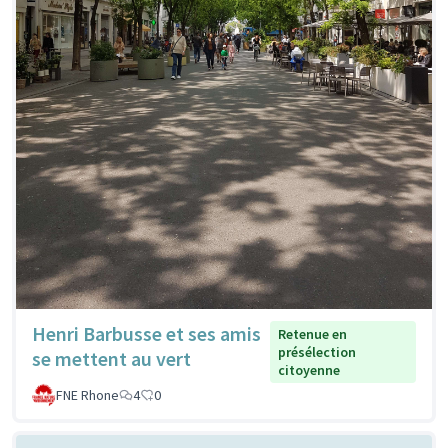
Henri Barbusse et ses amis
Retenue en
présélection
se mettent au vert
citoyenne
FNE Rhone
4
0