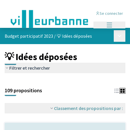
Se connecter
Menu princi
Menu p
Budget participatif 2023
/
💡 Idées déposées
💡 Idées déposées
Filtrer et rechercher
Passer la carte
Leaflet
|
©
OpenStreetMap
contributors
L'élément suivant est une carte qui présente les éléments de cet
+
109 propositions
−
Classement des propositions par :