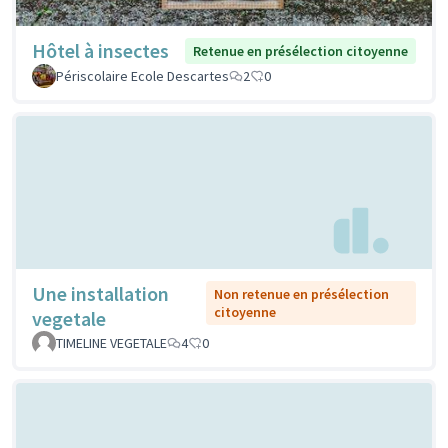
Hôtel à insectes
Retenue en présélection citoyenne
Périscolaire Ecole Descartes
2
0
Une installation
Non retenue en présélection
citoyenne
vegetale
TIMELINE VEGETALE
4
0