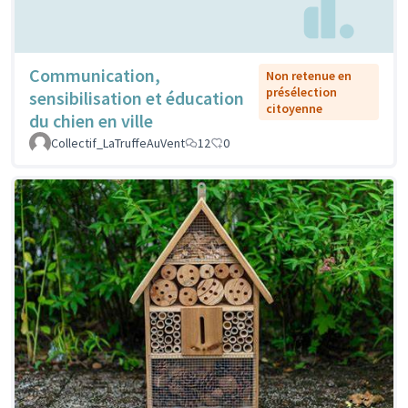
Communication,
Non retenue en
présélection
sensibilisation et éducation
citoyenne
du chien en ville
Collectif_LaTruffeAuVent
12
0