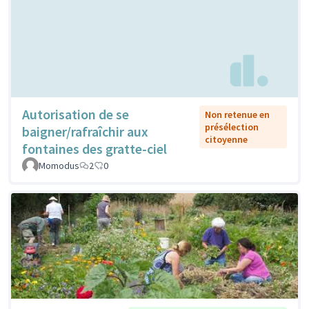
Autorisation de se
Non retenue en
présélection
baigner/rafraîchir aux
citoyenne
fontaines des gratte-ciel
Momodus
2
0