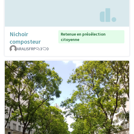
Nichoir
Retenue en présélection
citoyenne
composteur
ARALISFRP
3
0