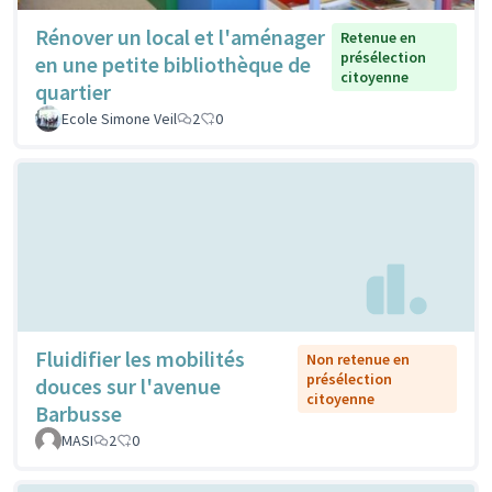
Rénover un local et l'aménager
Retenue en
présélection
en une petite bibliothèque de
citoyenne
quartier
Ecole Simone Veil
2
0
Fluidifier les mobilités
Non retenue en
présélection
douces sur l'avenue
citoyenne
Barbusse
MASI
2
0