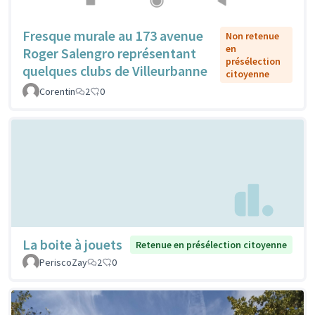
Fresque murale au 173 avenue
Non retenue
en
Roger Salengro représentant
présélection
quelques clubs de Villeurbanne
citoyenne
Corentin
2
0
La boite à jouets
Retenue en présélection citoyenne
PeriscoZay
2
0