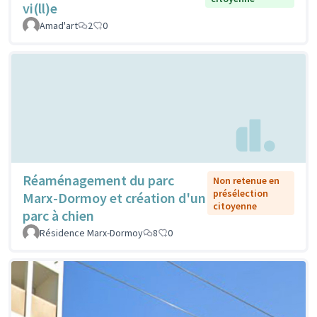
vi(ll)e
Amad'art
2
0
Réaménagement du parc
Non retenue en
présélection
Marx-Dormoy et création d'un
citoyenne
parc à chien
Résidence Marx-Dormoy
8
0