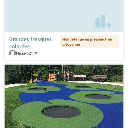
Grandes fresques
Non retenue en présélection
citoyenne
colorées
Manu
2
0