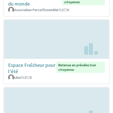
citoyenne
du monde
Association Percut'Ensemble
2
0
Espace Fraîcheur pour
Retenue en présélection
citoyenne
l'été
Lilou
3
0