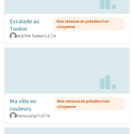
Escalade au
Non retenue en présélection
citoyenne
Tonkin
ULISTPA Tonkin
2
0
Ma ville en
Non retenue en présélection
citoyenne
couleurs
PeriscoZay
2
0