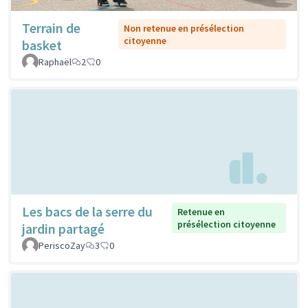
Terrain de
Non retenue en présélection
citoyenne
basket
Raphaël
2
0
Les bacs de la serre du
Retenue en
présélection citoyenne
jardin partagé
PeriscoZay
3
0