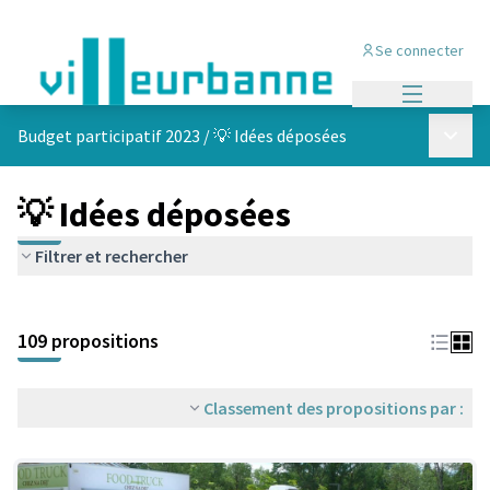
Se connecter
Menu princi
Menu p
Budget participatif 2023
/
💡 Idées déposées
💡 Idées déposées
Filtrer et rechercher
Passer la carte
Leaflet
|
©
OpenStreetMap
contributors
L'élément suivant est une carte qui présente les éléments de cet
+
109 propositions
−
Classement des propositions par :