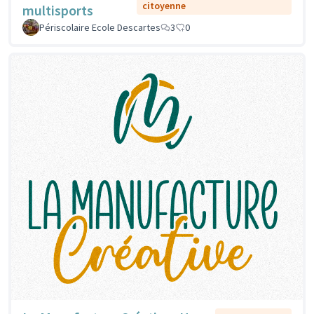
citoyenne
multisports
Périscolaire Ecole Descartes
3
0