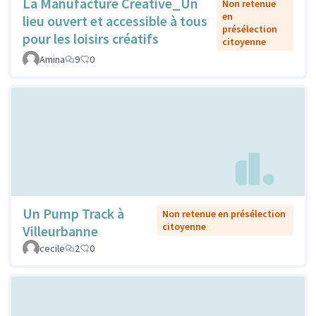
La Manufacture Créative_Un
Non retenue
en
lieu ouvert et accessible à tous
présélection
pour les loisirs créatifs
citoyenne
Amina
9
0
Un Pump Track à
Non retenue en présélection
citoyenne
Villeurbanne
cecile
2
0