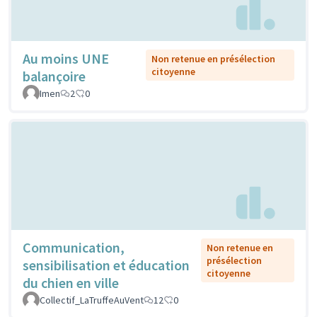
Au moins UNE
Non retenue en présélection
citoyenne
balançoire
Imen
2
0
Communication,
Non retenue en
présélection
sensibilisation et éducation
citoyenne
du chien en ville
Collectif_LaTruffeAuVent
12
0