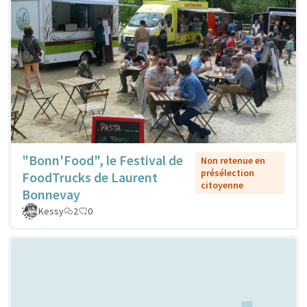
"Bonn'Food", le Festival de
Non retenue en
présélection
FoodTrucks de Laurent
citoyenne
Bonnevay
Kessy
2
0