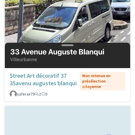
Street Art décoratif 37
Non retenue en
présélection
35avenu augustes blanqui
citoyenne
saferax79
2
0