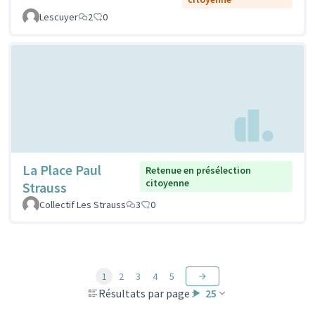
Lescuyer
2
0
La Place Paul
Retenue en présélection
citoyenne
Strauss
Collectif Les Strauss
3
0
1
2
3
4
5
Résultats par page :
25