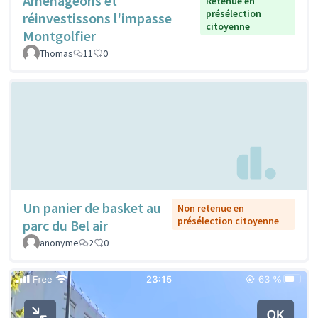
Aménageons et
Retenue en
présélection
réinvestissons l'impasse
citoyenne
Montgolfier
Thomas
11
0
Un panier de basket au
Non retenue en
présélection citoyenne
parc du Bel air
anonyme
2
0