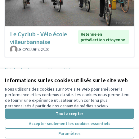
Le Cyclub - Vélo école
Retenue en
présélection citoyenne
villeurbannaise
LE CYCLUB
2
0
Voir toutes les propositions retirées
Informations sur les cookies utilisés sur le site web
Nous utilisons des cookies sur notre site Web pour améliorer la
Conditions d'utilisation
performance et les contenus du site. Les cookies nous permettent
Paramètres des cookies
de fournir une expérience utilisateur et un contenu plus
Participez Villeurbanne sur X
Participez Villeurbanne sur Facebook
Participez Villeurbanne sur Instagram
Participez Villeurbanne sur YouTube
personnalisés à partir de nos canaux de médias sociaux.
(Lien externe)
(Lien externe)
(Lien externe)
(Lien externe)
Tout accepter
Accepter seulement les cookies essentiels
Licence Cre
(Lien extern
Paramètres
(Lien externe)
Site réalisé grâce au
logiciel libre Decidim
.