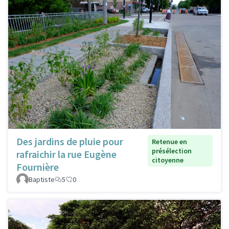
Des jardins de pluie pour
Retenue en
présélection
rafraichir la rue Eugène
citoyenne
Fournière
Baptiste
5
0