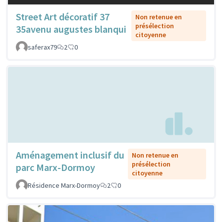
Street Art décoratif 37
Non retenue en
présélection
35avenu augustes blanqui
citoyenne
saferax79
2
0
Aménagement inclusif du
Non retenue en
présélection
parc Marx-Dormoy
citoyenne
Résidence Marx-Dormoy
2
0