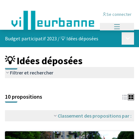
Se connecter
Menu princi
Menu p
Budget participatif 2023
/
💡 Idées déposées
💡 Idées déposées
Filtrer et rechercher
Passer la carte
Leaflet
|
©
OpenStreetMap
contributors
L'élément suivant est une carte qui présente les éléments de cet
+
10 propositions
−
Classement des propositions par :