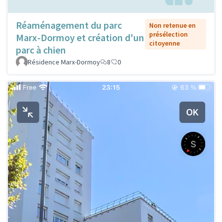
Réaménagement du parc
Non retenue en
présélection
Marx-Dormoy et création d'un
citoyenne
parc à chien
Résidence Marx-Dormoy
8
0