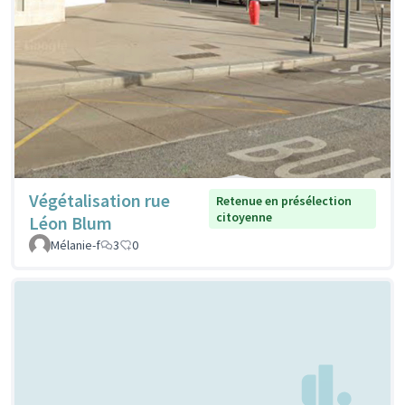
Végétalisation rue
Retenue en présélection
citoyenne
Léon Blum
Mélanie-f
3
0