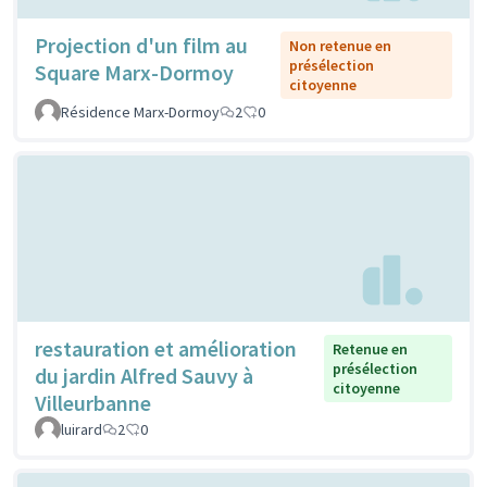
Projection d'un film au
Non retenue en
présélection
Square Marx-Dormoy
citoyenne
Résidence Marx-Dormoy
2
0
restauration et amélioration
Retenue en
présélection
du jardin Alfred Sauvy à
citoyenne
Villeurbanne
luirard
2
0