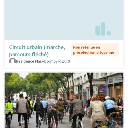
Circuit urbain (marche,
Non retenue en
présélection citoyenne
parcours fléché)
Résidence Marx-Dormoy
2
0