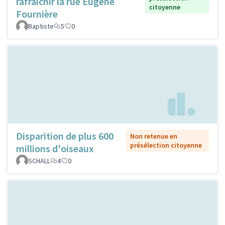
rafraichir la rue Eugène
citoyenne
Fournière
Baptiste
5
0
Disparition de plus 600
Non retenue en
présélection citoyenne
millions d'oiseaux
SCHALL
4
0