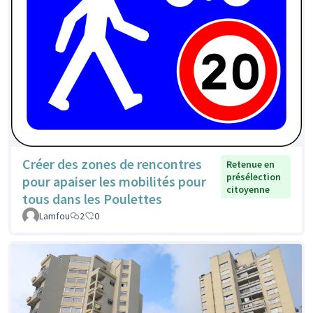
Créer des zones de rencontres
Retenue en
présélection
pour apaiser les mobilités pour
citoyenne
tous dans les Poulettes
Lamfou
2
0