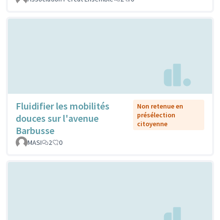
Fluidifier les mobilités
Non retenue en
présélection
douces sur l'avenue
citoyenne
Barbusse
MASI
2
0