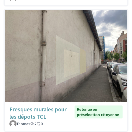
Fresques murales pour
Retenue en
présélection citoyenne
les dépots TCL
Thomas
2
0