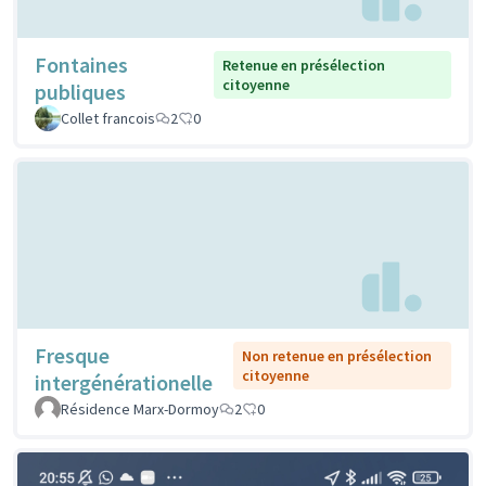
Fontaines
Retenue en présélection
citoyenne
publiques
Collet francois
2
0
Fresque
Non retenue en présélection
citoyenne
intergénérationelle
Résidence Marx-Dormoy
2
0