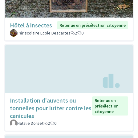
Hôtel à insectes
Retenue en présélection citoyenne
Périscolaire Ecole Descartes
2
0
Installation d'auvents ou
Retenue en
présélection
tonnelles pour lutter contre les
citoyenne
canicules
Natalie Dorset
2
0