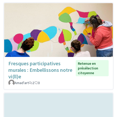
Fresques participatives
Retenue en
présélection
murales : Embellissons notre
citoyenne
vi(ll)e
Amad'art
2
0