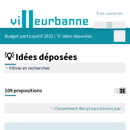
Se connecter
Menu princi
Menu p
Budget participatif 2023
/
💡 Idées déposées
💡 Idées déposées
Filtrer et rechercher
Passer la carte
Leaflet
|
©
OpenStreetMap
contributors
L'élément suivant est une carte qui présente les éléments de cet
+
109 propositions
−
Classement des propositions par :