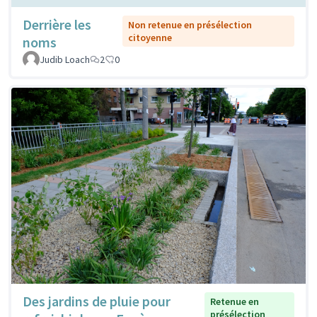
Derrière les
Non retenue en présélection
citoyenne
noms
Judib Loach
2
0
Des jardins de pluie pour
Retenue en
présélection