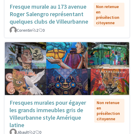
Fresque murale au 173 avenue
Non retenue
en
Roger Salengro représentant
présélection
quelques clubs de Villeurbanne
citoyenne
Corentin
2
0
Fresques murales pour égayer
Non retenue
en
les grands immeubles gris de
présélection
Villeurbanne style Amérique
citoyenne
latine
Jibault
2
0