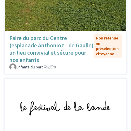
Faire du parc du Centre
Non retenue
en
(esplanade Anthonioz - de Gaulle)
présélection
un lieu convivial et sécure pour
citoyenne
nos enfants
Enfants du parc
2
0