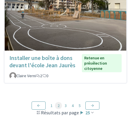
Installer une boîte à dons
Retenue en
présélection
devant l'école Jean Jaurès
citoyenne
Claire Verni
2
0
1
2
3
4
5
Résultats par page :
25