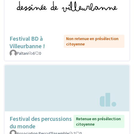
Festival BD à
Non retenue en présélection
citoyenne
Villeurbanne !
Paltani
6
0
Festival des percussions
Retenue en présélection
citoyenne
du monde
Association Percut'Ensemble
2
0