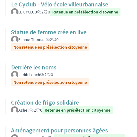
Le Cyclub - Vélo école villeurbannaise
LE CYCLUB
2
0
Retenue en présélection citoyenne
Statue de femme crée en live
Fannie Thomas
2
0
Non retenue en présélection citoyenne
Derrière les noms
Judib Loach
2
0
Non retenue en présélection citoyenne
Création de frigo solidaire
Ashell
2
0
Retenue en présélection citoyenne
Aménagement pour personnes âgées