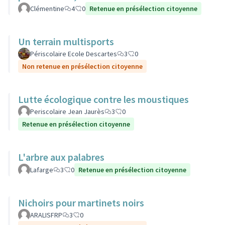
Clémentine
4
0
Retenue en présélection citoyenne
Un terrain multisports
Périscolaire Ecole Descartes
3
0
Non retenue en présélection citoyenne
Lutte écologique contre les moustiques
Periscolaire Jean Jaurès
3
0
Retenue en présélection citoyenne
L'arbre aux palabres
Lafarge
3
0
Retenue en présélection citoyenne
Nichoirs pour martinets noirs
ARALISFRP
3
0