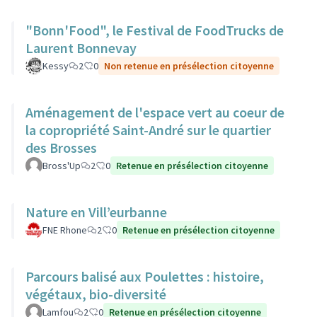
"Bonn'Food", le Festival de FoodTrucks de
Laurent Bonnevay
Kessy
2
0
Non retenue en présélection citoyenne
Aménagement de l'espace vert au coeur de
la copropriété Saint-André sur le quartier
des Brosses
Bross'Up
2
0
Retenue en présélection citoyenne
Nature en Vill’eurbanne
FNE Rhone
2
0
Retenue en présélection citoyenne
Parcours balisé aux Poulettes : histoire,
végétaux, bio-diversité
Lamfou
2
0
Retenue en présélection citoyenne