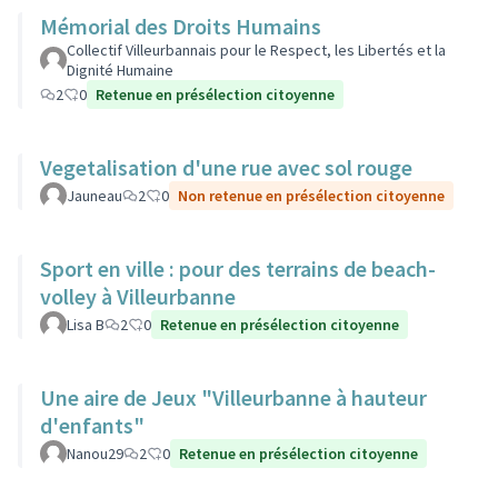
Mémorial des Droits Humains
Collectif Villeurbannais pour le Respect, les Libertés et la
Dignité Humaine
2
0
Retenue en présélection citoyenne
Vegetalisation d'une rue avec sol rouge
Jauneau
2
0
Non retenue en présélection citoyenne
Sport en ville : pour des terrains de beach-
volley à Villeurbanne
Lisa B
2
0
Retenue en présélection citoyenne
Une aire de Jeux "Villeurbanne à hauteur
d'enfants"
Nanou29
2
0
Retenue en présélection citoyenne