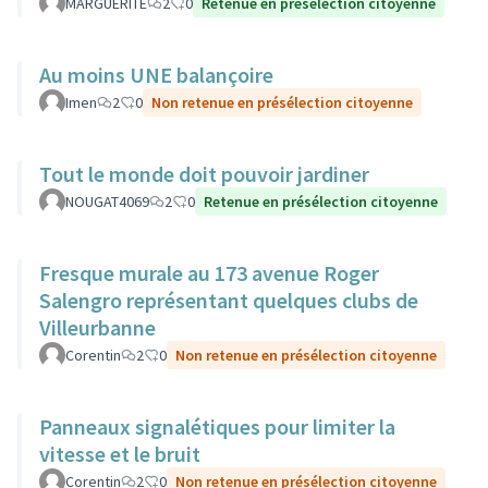
MARGUERITE
2
0
Retenue en présélection citoyenne
Au moins UNE balançoire
Imen
2
0
Non retenue en présélection citoyenne
Tout le monde doit pouvoir jardiner
NOUGAT4069
2
0
Retenue en présélection citoyenne
Fresque murale au 173 avenue Roger
Salengro représentant quelques clubs de
Villeurbanne
Corentin
2
0
Non retenue en présélection citoyenne
Panneaux signalétiques pour limiter la
vitesse et le bruit
Corentin
2
0
Non retenue en présélection citoyenne