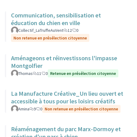
Communication, sensibilisation et
éducation du chien en ville
Collectif_LaTruffeAuVent
12
0
Non retenue en présélection citoyenne
Aménageons et réinvestissons l'impasse
Montgolfier
Thomas
11
0
Retenue en présélection citoyenne
La Manufacture Créative_Un lieu ouvert et
accessible à tous pour les loisirs créatifs
Amina
9
0
Non retenue en présélection citoyenne
Réaménagement du parc Marx-Dormoy et
création d'un parc à chien