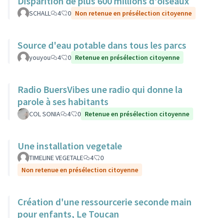
Disparition de plus 600 millions d'oiseaux
SCHALL
4
0
Non retenue en présélection citoyenne
Source d'eau potable dans tous les parcs
youyou
4
0
Retenue en présélection citoyenne
Radio BuersVibes une radio qui donne la
parole à ses habitants
COL SONIA
4
0
Retenue en présélection citoyenne
Une installation vegetale
TIMELINE VEGETALE
4
0
Non retenue en présélection citoyenne
Création d'une ressourcerie seconde main
pour enfants, Le Toucan