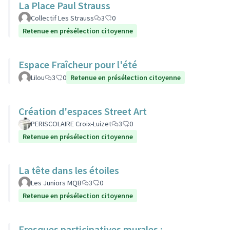
La Place Paul Strauss
Collectif Les Strauss
3
0
Retenue en présélection citoyenne
Espace Fraîcheur pour l'été
Lilou
3
0
Retenue en présélection citoyenne
Création d'espaces Street Art
PERISCOLAIRE Croix-Luizet
3
0
Retenue en présélection citoyenne
La tête dans les étoiles
Les Juniors MQB
3
0
Retenue en présélection citoyenne
Fresques participatives murales :