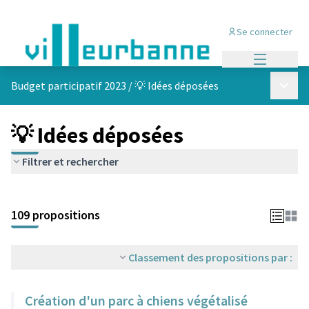
Se connecter
Menu princi
Menu p
Budget participatif 2023
/
💡 Idées déposées
💡 Idées déposées
Filtrer et rechercher
Passer la carte
Leaflet
|
©
OpenStreetMap
contributors
L'élément suivant est une carte qui présente les éléments de cet
+
109 propositions
−
Classement des propositions par :
Création d'un parc à chiens végétalisé