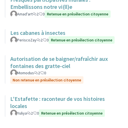
Embellissons notre vi(ll)e
Amad'art
2
0
Retenue en présélection citoyenne
Les cabanes à insectes
PeriscoZay
2
0
Retenue en présélection citoyenne
Autorisation de se baigner/rafraîchir aux
fontaines des gratte-ciel
Momodus
2
0
Non retenue en présélection citoyenne
L'Estafette : raconteur de vos histoires
locales
Yuliya
2
0
Retenue en présélection citoyenne