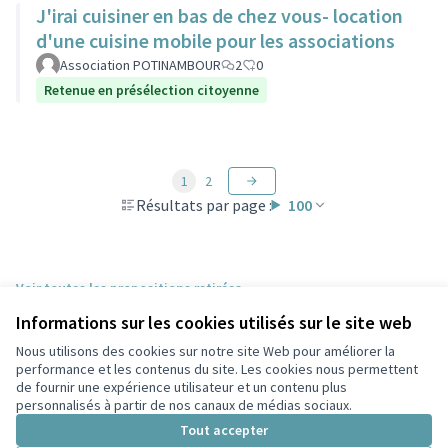
J'irai cuisiner en bas de chez vous- location
d'une cuisine mobile pour les associations
Association POTINAMBOUR
2
0
Retenue en présélection citoyenne
1
2
Résultats par page :
100
Voir toutes les propositions retirées
Informations sur les cookies utilisés sur le site web
Nous utilisons des cookies sur notre site Web pour améliorer la
Conditions d'utilisation
performance et les contenus du site. Les cookies nous permettent
Paramètres des cookies
de fournir une expérience utilisateur et un contenu plus
Participez Villeurbanne sur X
Participez Villeurbanne sur Facebook
Participez Villeurbanne sur Instagram
Participez Villeurbanne sur YouTube
personnalisés à partir de nos canaux de médias sociaux.
(Lien externe)
(Lien externe)
(Lien externe)
(Lien externe)
Tout accepter