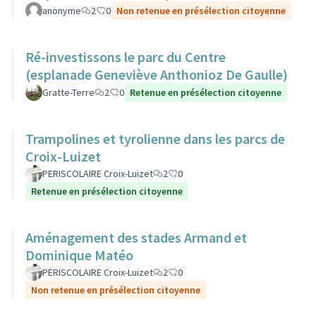
anonyme
2
0
Non retenue en présélection citoyenne
Ré-investissons le parc du Centre
(esplanade Geneviève Anthonioz De Gaulle)
Gratte-Terre
2
0
Retenue en présélection citoyenne
Trampolines et tyrolienne dans les parcs de
Croix-Luizet
PERISCOLAIRE Croix-Luizet
2
0
Retenue en présélection citoyenne
Aménagement des stades Armand et
Dominique Matéo
PERISCOLAIRE Croix-Luizet
2
0
Non retenue en présélection citoyenne