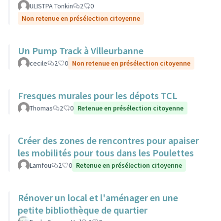
ULISTPA Tonkin
2
0
Non retenue en présélection citoyenne
Un Pump Track à Villeurbanne
cecile
2
0
Non retenue en présélection citoyenne
Fresques murales pour les dépots TCL
Thomas
2
0
Retenue en présélection citoyenne
Créer des zones de rencontres pour apaiser
les mobilités pour tous dans les Poulettes
Lamfou
2
0
Retenue en présélection citoyenne
Rénover un local et l'aménager en une
petite bibliothèque de quartier