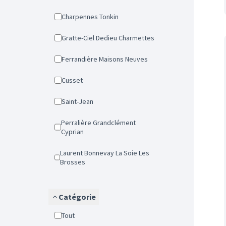
Charpennes Tonkin
Gratte-Ciel Dedieu Charmettes
Ferrandière Maisons Neuves
Cusset
Saint-Jean
Perralière Grandclément
Cyprian
Laurent Bonnevay La Soie Les
Brosses
Catégorie
Tout