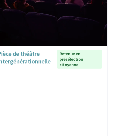
Pièce de théâtre
Retenue en
présélection
intergénérationnelle
citoyenne