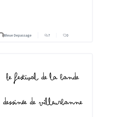
Bleue Depassage
7
0