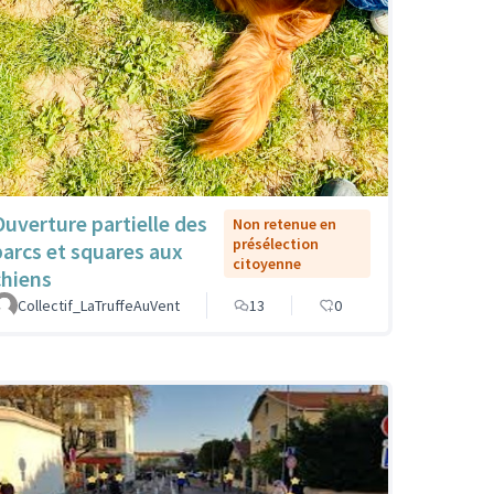
Ouverture partielle des
Non retenue en
présélection
parcs et squares aux
citoyenne
chiens
Collectif_LaTruffeAuVent
13
0