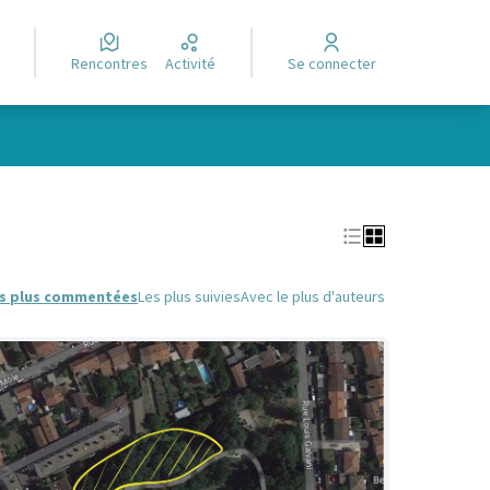
Rencontres
Activité
Se connecter
Leaflet
|
©
OpenStreetMap
contributors
e des points de carte. L'élément peut être utilisé avec un lecteur
s plus commentées
Les plus suivies
Avec le plus d'auteurs