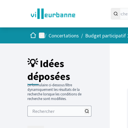
Accueil
Menu principal
/
Concertations
/
Budget participatif
Passer
L'élément
+
−
💡 Idées
déposées
Le formulaire ci-dessous filtre
dynamiquement les résultats de la
recherche lorsque les conditions de
recherche sont modifiées.