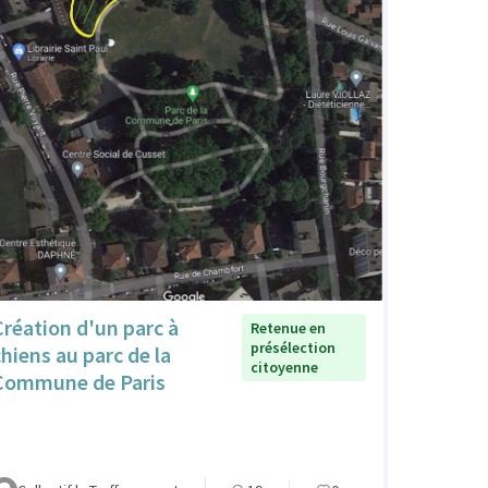
Création d'un parc à
Retenue en
présélection
chiens au parc de la
citoyenne
Commune de Paris