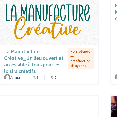
La Manufacture
Non retenue
en
Créative_Un lieu ouvert et
présélection
accessible à tous pour les
citoyenne
loisirs créatifs
Amina
9
0