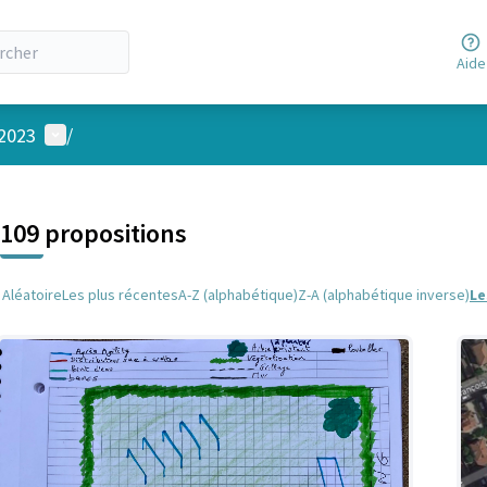
Aide
Menu utilisateur
 2023
/
 la carte
 suivant est une carte qui présente les éléments de cette page comm
109 propositions
Aléatoire
Les plus récentes
A-Z (alphabétique)
Z-A (alphabétique inverse)
Le