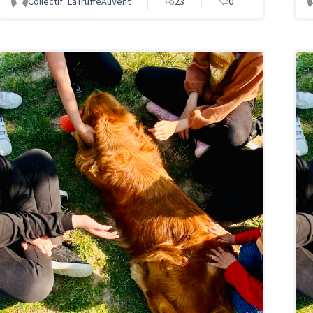
Collectif_LaTruffeAuVent
23
0