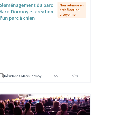
Réaménagement du parc
Non retenue en
présélection
Marx-Dormoy et création
citoyenne
d'un parc à chien
Résidence Marx-Dormoy
8
0