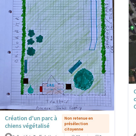
Création d'un parc à
Non retenue en
présélection
chiens végétalisé
citoyenne