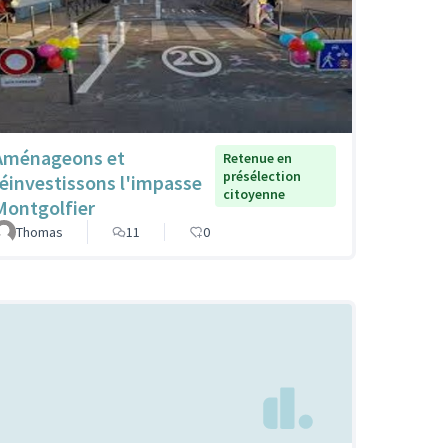
Aménageons et
Retenue en
présélection
réinvestissons l'impasse
citoyenne
Montgolfier
Thomas
11
0