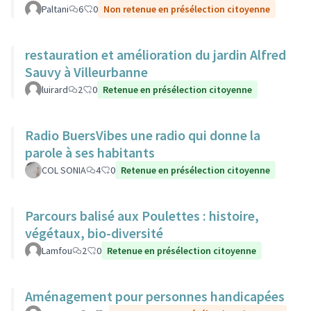
Paltani
6
0
Non retenue en présélection citoyenne
restauration et amélioration du jardin Alfred
Sauvy à Villeurbanne
luirard
2
0
Retenue en présélection citoyenne
Radio BuersVibes une radio qui donne la
parole à ses habitants
COL SONIA
4
0
Retenue en présélection citoyenne
Parcours balisé aux Poulettes : histoire,
végétaux, bio-diversité
Lamfou
2
0
Retenue en présélection citoyenne
Aménagement pour personnes handicapées