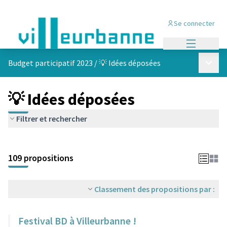
Se connecter
Menu princi
Menu p
Budget participatif 2023
/
💡 Idées déposées
💡 Idées déposées
Filtrer et rechercher
Passer la carte
Leaflet
|
©
OpenStreetMap
contributors
L'élément suivant est une carte qui présente les éléments de cet
+
109 propositions
−
Classement des propositions par :
Festival BD à Villeurbanne !