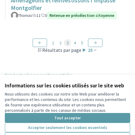
Aménageons et réinvestissons l'impasse
Montgolfier
Thomas
11
0
Retenue en présélection citoyenne
1
2
3
4
5
Résultats par page :
25
Voir toutes les propositions retirées
Informations sur les cookies utilisés sur le site web
Nous utilisons des cookies sur notre site Web pour améliorer la
Conditions d'utilisation
performance et les contenus du site. Les cookies nous permettent
Paramètres des cookies
de fournir une expérience utilisateur et un contenu plus
Participez Villeurbanne sur X
Participez Villeurbanne sur Facebook
Participez Villeurbanne sur Instagram
Participez Villeurbanne sur YouTube
personnalisés à partir de nos canaux de médias sociaux.
(Lien externe)
(Lien externe)
(Lien externe)
(Lien externe)
Tout accepter
Accepter seulement les cookies essentiels
Licence Cre
(Lien extern