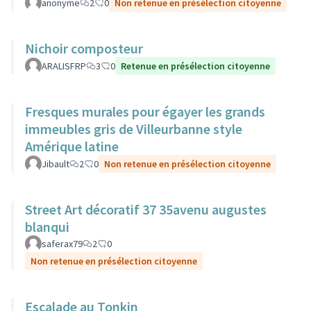
anonyme
2
0
Non retenue en présélection citoyenne
Nichoir composteur
ARALISFRP
3
0
Retenue en présélection citoyenne
Fresques murales pour égayer les grands
immeubles gris de Villeurbanne style
Amérique latine
Jibault
2
0
Non retenue en présélection citoyenne
Street Art décoratif 37 35avenu augustes
blanqui
saferax79
2
0
Non retenue en présélection citoyenne
Escalade au Tonkin