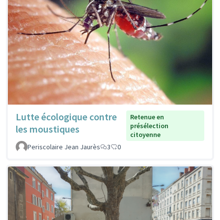
Lutte écologique contre
Retenue en
présélection
les moustiques
citoyenne
Periscolaire Jean Jaurès
3
0