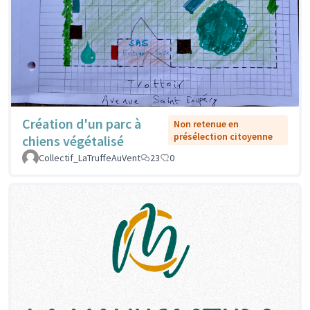
Création d'un parc à
Non retenue en
présélection citoyenne
chiens végétalisé
Collectif_LaTruffeAuVent
23
0