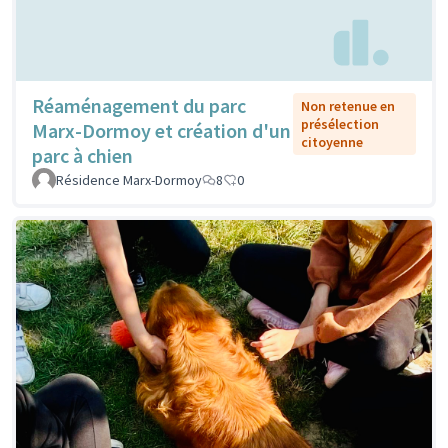
Réaménagement du parc
Non retenue en
présélection
Marx-Dormoy et création d'un
citoyenne
parc à chien
Résidence Marx-Dormoy
8
0