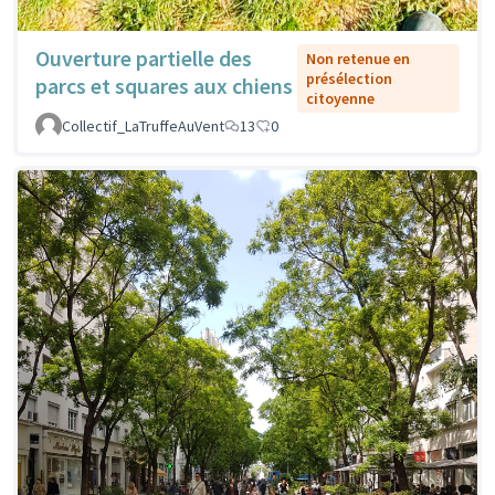
Ouverture partielle des
Non retenue en
présélection
parcs et squares aux chiens
citoyenne
Collectif_LaTruffeAuVent
13
0