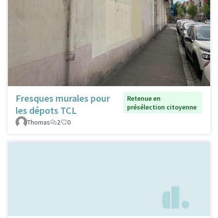
Fresques murales pour
Retenue en
présélection citoyenne
les dépots TCL
Thomas
2
0