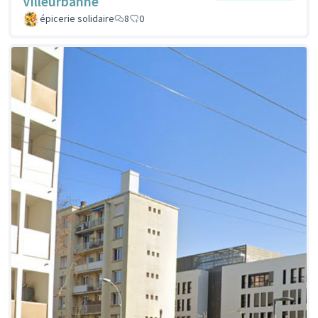
Villeurbanne
épicerie solidaire
8
0