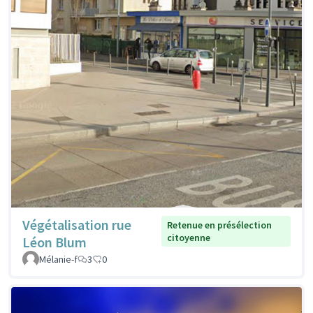
Végétalisation rue
Retenue en présélection
citoyenne
Léon Blum
Mélanie-f
3
0