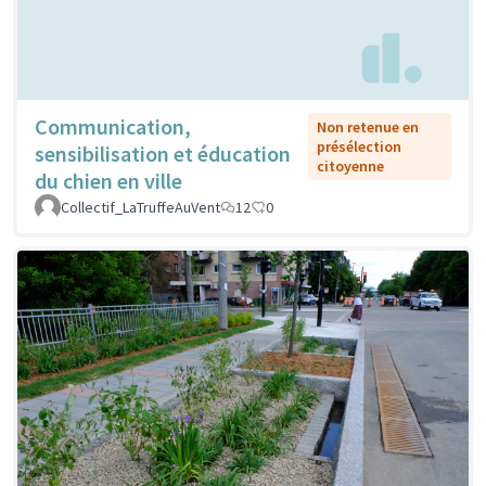
Communication,
Non retenue en
présélection
sensibilisation et éducation
citoyenne
du chien en ville
Collectif_LaTruffeAuVent
12
0