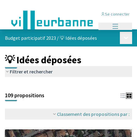
Se connecter
Menu princi
Menu p
Budget participatif 2023
/
💡 Idées déposées
💡 Idées déposées
Filtrer et rechercher
Passer la carte
Leaflet
|
©
OpenStreetMap
contributors
L'élément suivant est une carte qui présente les éléments de cet
+
109 propositions
−
Classement des propositions par :