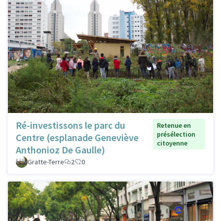
Ré-investissons le parc du
Retenue en
présélection
Centre (esplanade Geneviève
citoyenne
Anthonioz De Gaulle)
Gratte-Terre
2
0