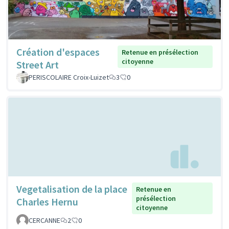
Création d'espaces
Retenue en présélection
citoyenne
Street Art
PERISCOLAIRE Croix-Luizet
3
0
Vegetalisation de la place
Retenue en
présélection
Charles Hernu
citoyenne
CERCANNE
2
0