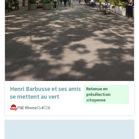
Henri Barbusse et ses amis
Retenue en
présélection
se mettent au vert
citoyenne
FNE Rhone
4
0