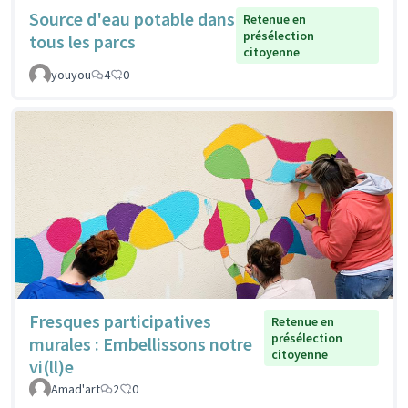
Source d'eau potable dans
Retenue en
présélection
tous les parcs
citoyenne
youyou
4
0
Fresques participatives
Retenue en
présélection
murales : Embellissons notre
citoyenne
vi(ll)e
Amad'art
2
0