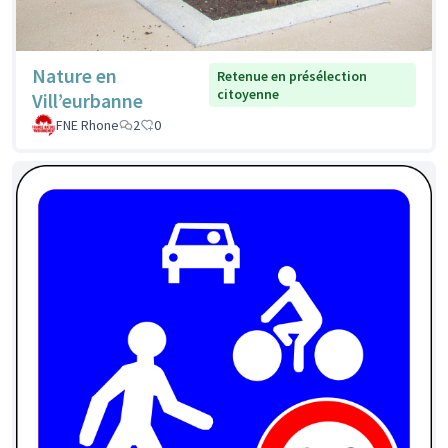
Nature en
Retenue en présélection
citoyenne
Vill’eurbanne
FNE Rhone
2
0