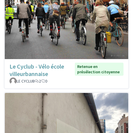
Le Cyclub - Vélo école
Retenue en
présélection citoyenne
villeurbannaise
LE CYCLUB
2
0