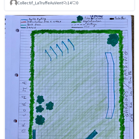
Collectif_LaTruffeAuVent
14
0