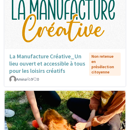
La Manufacture Créative_Un
Non retenue
en
lieu ouvert et accessible à tous
présélection
pour les loisirs créatifs
citoyenne
Amina
9
0