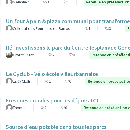
Mélanie-f
3
0
Retenue en présélection
Un four à pain & pizza communal pour transformer l
Collectif des Fourniers de Barros
1
0
R
Ré-investissons le parc du Centre (esplanade Gen
Gratte-Terre
2
0
Retenue en présélect
Le Cyclub - Vélo école villeurbannaise
LE CYCLUB
2
0
Retenue en présélectio
Fresques murales pour les dépots TCL
Thomas
2
0
Retenue en présélection 
Source d'eau potable dans tous les parcs