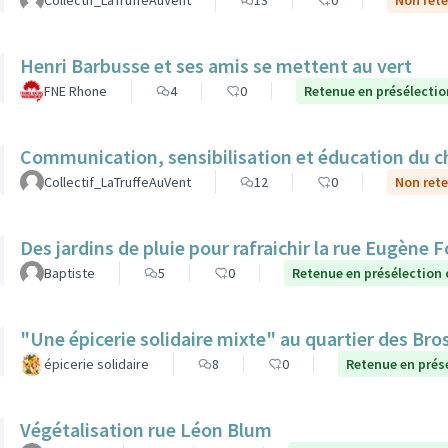
Collectif_LaTruffeAuVent
13
0
Non rete
Henri Barbusse et ses amis se mettent au vert
FNE Rhone
4
0
Retenue en présélectio
Communication, sensibilisation et éducation du ch
Collectif_LaTruffeAuVent
12
0
Non rete
Des jardins de pluie pour rafraichir la rue Eugène 
Baptiste
5
0
Retenue en présélection
"Une épicerie solidaire mixte" au quartier des Bro
épicerie solidaire
8
0
Retenue en prés
Végétalisation rue Léon Blum