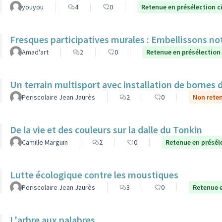
youyou
4
0
Retenue en présélection c
Fresques participatives murales : Embellissons notr
Amad'art
2
0
Retenue en présélection
Un terrain multisport avec installation de bornes 
Periscolaire Jean Jaurès
2
0
Non reten
De la vie et des couleurs sur la dalle du Tonkin
Camille Marguin
2
0
Retenue en présél
Lutte écologique contre les moustiques
Periscolaire Jean Jaurès
3
0
Retenue e
L'arbre aux palabres