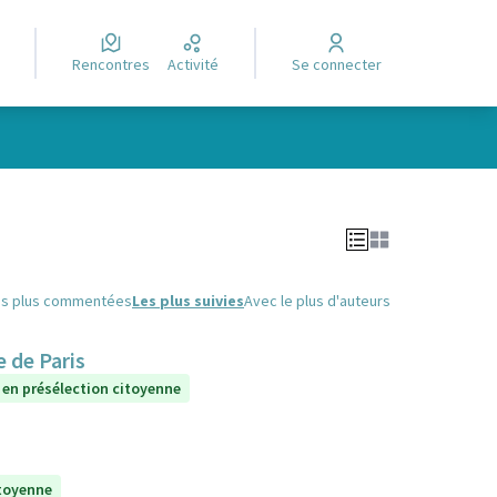
Rencontres
Activité
Se connecter
Leaflet
|
©
OpenStreetMap
contributors
e des points de carte. L'élément peut être utilisé avec un lecteur
es plus commentées
Les plus suivies
Avec le plus d'auteurs
 de Paris
 en présélection citoyenne
itoyenne