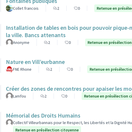
Fontaines publiques
Collet francois
2
0
Retenue en préséle
Installation de tables en bois pour pouvoir pique-n
la ville. Bancs attenants
Anonyme
2
0
Retenue en présélection
Nature en Vill’eurbanne
FNE Rhone
2
0
Retenue en présélectio
Créer des zones de rencontres pour apaiser les mo
Lamfou
2
0
Retenue en présélection c
Mémorial des Droits Humains
Collectif Villeurbannais pour le Respect, les Libertés et la Dignité 
Retenue en présélection citoyenne