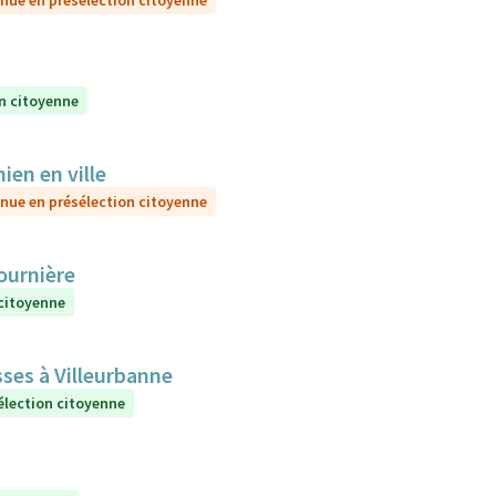
nue en présélection citoyenne
n citoyenne
ien en ville
nue en présélection citoyenne
Fournière
 citoyenne
sses à Villeurbanne
élection citoyenne