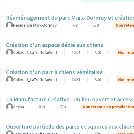
Réaménagement du parc Marx-Dormoy et création 
Résidence Marx-Dormoy
8
0
Non reten
Création d'un espace dédié aux chiens
Collectif_LaTruffeAuVent
14
0
Non rete
Création d'un parc à chiens végétalisé
Collectif_LaTruffeAuVent
23
0
Non rete
La Manufacture Créative_Un lieu ouvert et accessibl
Amina
9
0
Non retenue en présélectio
Ouverture partielle des parcs et squares aux chien