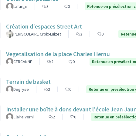
Lafarge
3
0
Retenue en présélection 
Création d'espaces Street Art
PERISCOLAIRE Croix-Luizet
3
0
Retenue
Vegetalisation de la place Charles Hernu
CERCANNE
2
0
Retenue en présélectio
Terrain de basket
Degryse
2
0
Retenue en présélection
Installer une boîte à dons devant l'école Jean Jau
Claire Verni
2
0
Retenue en présélecti