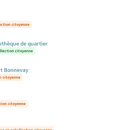
ection citoyenne
iothèque de quartier
élection citoyenne
nt Bonnevay
n citoyenne
tion citoyenne