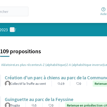
Aide
Menu utilisateur
 2023
/
 la carte
 suivant est une carte qui présente les éléments de cette page comm
109 propositions
Aléatoire
Les plus récentes
A-Z (alphabétique)
Z-A (alphabétique inverse)
L
Création d'un parc à chiens au parc de la Commune
Collectif la Truffe au vent
19
0
Retenue
Guinguette au parc de la Feyssine
Truglia
5
0
Retenue en présélection c