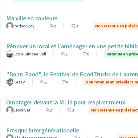
Ma ville en couleurs
PeriscoZay
2
0
Non retenue en présél
Rénover un local et l'aménager en une petite bibl
Ecole Simone Veil
2
0
Retenue en prés
"Bonn'Food", le Festival de FoodTrucks de Laure
Kessy
2
0
Non retenue en présélectio
Ombrager devant la MLIS pour respirer mieux
Lescuyer
2
0
Non retenue en présélec
Fresque intergénérationelle