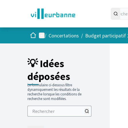
Accueil
Menu principal
/
Concertations
/
Budget participatif
Passer
L'élément
+
−
💡 Idées
déposées
Le formulaire ci-dessous filtre
dynamiquement les résultats de la
recherche lorsque les conditions de
recherche sont modifiées.