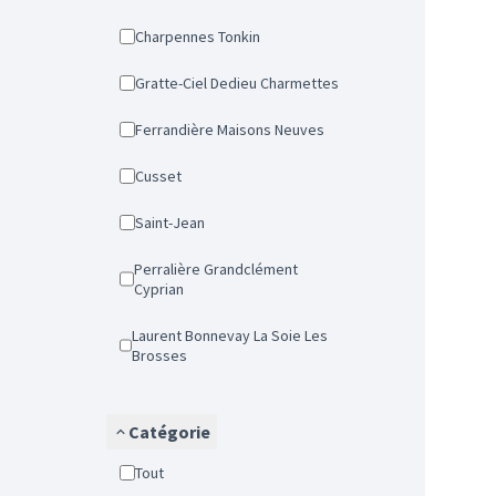
Charpennes Tonkin
Gratte-Ciel Dedieu Charmettes
Ferrandière Maisons Neuves
Cusset
Saint-Jean
Perralière Grandclément
Cyprian
Laurent Bonnevay La Soie Les
Brosses
Catégorie
Tout