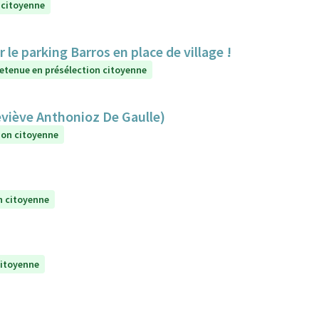
 citoyenne
e parking Barros en place de village !
etenue en présélection citoyenne
eviève Anthonioz De Gaulle)
ion citoyenne
n citoyenne
citoyenne