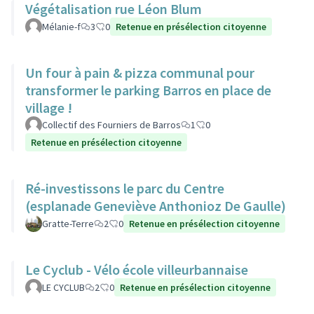
Végétalisation rue Léon Blum
Mélanie-f
3
0
Retenue en présélection citoyenne
Un four à pain & pizza communal pour
transformer le parking Barros en place de
village !
Collectif des Fourniers de Barros
1
0
Retenue en présélection citoyenne
Ré-investissons le parc du Centre
(esplanade Geneviève Anthonioz De Gaulle)
Gratte-Terre
2
0
Retenue en présélection citoyenne
Le Cyclub - Vélo école villeurbannaise
LE CYCLUB
2
0
Retenue en présélection citoyenne