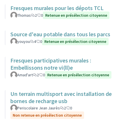
Fresques murales pour les dépots TCL
Thomas
2
0
Retenue en présélection citoyenne
Source d'eau potable dans tous les parcs
youyou
4
0
Retenue en présélection citoyenne
Fresques participatives murales :
Embellissons notre vi(ll)e
Amad'art
2
0
Retenue en présélection citoyenne
Un terrain multisport avec installation de
bornes de recharge usb
Periscolaire Jean Jaurès
2
0
Non retenue en présélection citoyenne