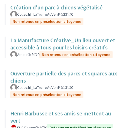
Création d'un parc à chiens végétalisé
Collectif_LaTruffeAuVent
23
0
Non retenue en présélection citoyenne
La Manufacture Créative_Un lieu ouvert et
accessible à tous pour les loisirs créatifs
Amina
9
0
Non retenue en présélection citoyenne
Ouverture partielle des parcs et squares aux
chiens
Collectif_LaTruffeAuVent
13
0
Non retenue en présélection citoyenne
Henri Barbusse et ses amis se mettent au
vert
FNE Rhone
4
0
Retenue en présélection citoyenne