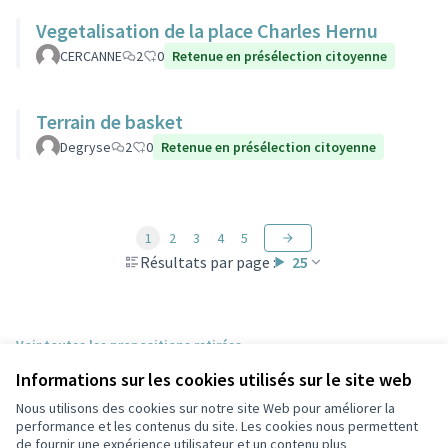
Vegetalisation de la place Charles Hernu
CERCANNE
2
0
Retenue en présélection citoyenne
Terrain de basket
Degryse
2
0
Retenue en présélection citoyenne
1
2
3
4
5
Résultats par page :
25
Voir toutes les propositions retirées
Informations sur les cookies utilisés sur le site web
Nous utilisons des cookies sur notre site Web pour améliorer la
Conditions d'utilisation
performance et les contenus du site. Les cookies nous permettent
Paramètres des cookies
de fournir une expérience utilisateur et un contenu plus
Participez Villeurbanne sur X
Participez Villeurbanne sur Facebook
Participez Villeurbanne sur Instagram
Participez Villeurbanne sur YouTube