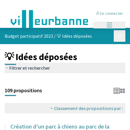
Se connecter
Menu princi
Menu p
Budget participatif 2023
/
💡 Idées déposées
💡 Idées déposées
Filtrer et rechercher
Passer la carte
Leaflet
|
©
OpenStreetMap
contributors
L'élément suivant est une carte qui présente les éléments de cet
+
109 propositions
−
Classement des propositions par :
Création d'un parc à chiens au parc de la