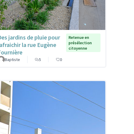
Des jardins de pluie pour
Retenue en
présélection
rafraichir la rue Eugène
citoyenne
Fournière
Baptiste
5
0