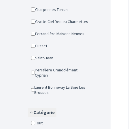
Charpennes Tonkin
Gratte-Ciel Dedieu Charmettes
Ferrandière Maisons Neuves
Cusset
Saint-Jean
Perralière Grandclément
Cyprian
Laurent Bonnevay La Soie Les
Brosses
Catégorie
Tout