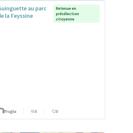
Guinguette au parc
Retenue en
présélection
de la Feyssine
citoyenne
Truglia
5
0