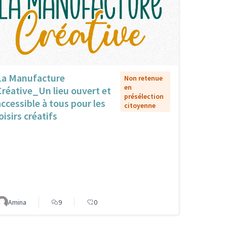
La Manufacture
Non retenue
en
Créative_Un lieu ouvert et
présélection
accessible à tous pour les
citoyenne
oisirs créatifs
Amina
9
0