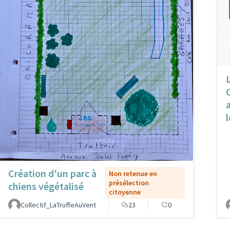
l
Création d'un parc à
Non retenue en
présélection
chiens végétalisé
citoyenne
Collectif_LaTruffeAuVent
23
0