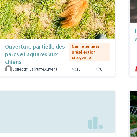
Ouverture partielle des
Non retenue en
présélection
parcs et squares aux
citoyenne
chiens
Collectif_LaTruffeAuVent
13
0