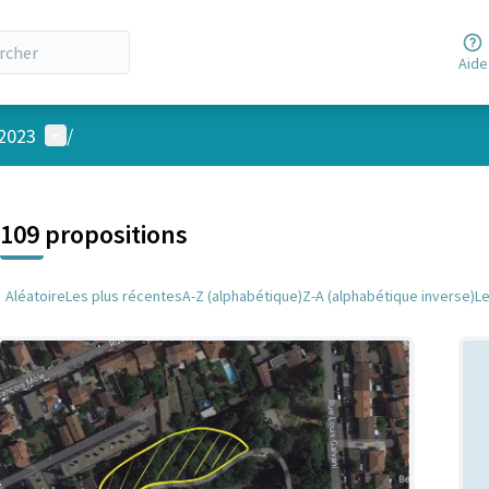
Aide
Menu utilisateur
 2023
/
 la carte
 suivant est une carte qui présente les éléments de cette page comm
109 propositions
Aléatoire
Les plus récentes
A-Z (alphabétique)
Z-A (alphabétique inverse)
L