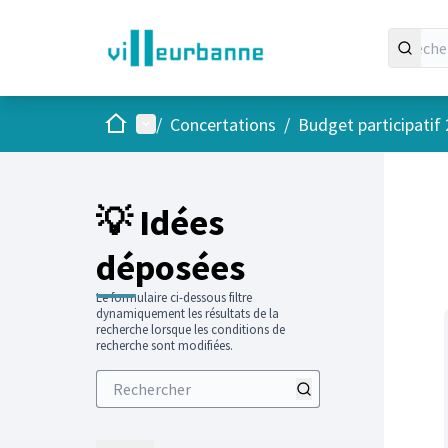
Accueil
Menu principal
/
Concertations
/
Budget participatif
Passer
L'élément
+
−
💡 Idées
déposées
Le formulaire ci-dessous filtre
dynamiquement les résultats de la
recherche lorsque les conditions de
recherche sont modifiées.