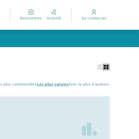
Rencontres
Activité
Se connecter
Leaflet
|
©
OpenStreetMap
contributors
e des points de carte. L'élément peut être utilisé avec un lecteur
es plus commentées
Les plus suivies
Avec le plus d'auteurs