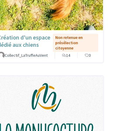
Création d'un espace
Non retenue en
présélection
dédié aux chiens
citoyenne
Collectif_LaTruffeAuVent
14
0