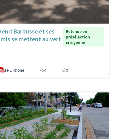
Henri Barbusse et ses
Retenue en
présélection
amis se mettent au vert
citoyenne
FNE Rhone
4
0