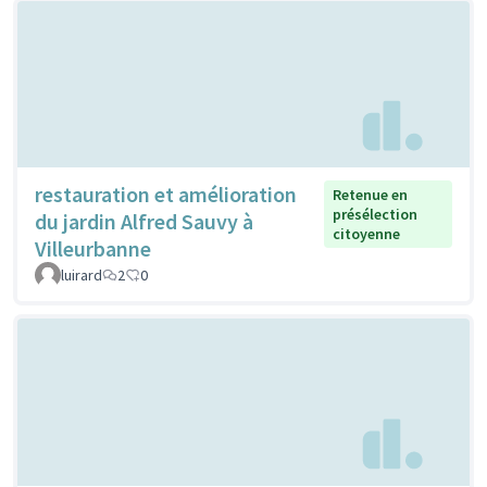
restauration et amélioration
Retenue en
présélection
du jardin Alfred Sauvy à
citoyenne
Villeurbanne
luirard
2
0