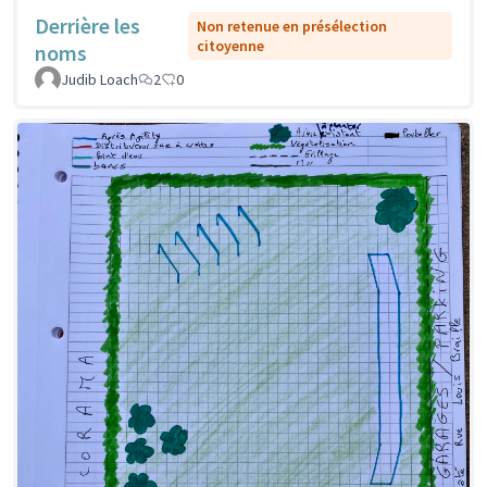
Derrière les
Non retenue en présélection
citoyenne
noms
Judib Loach
2
0