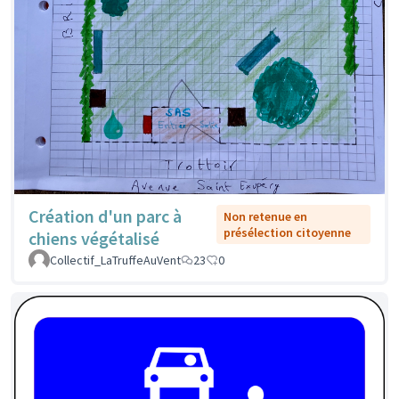
Création d'un parc à
Non retenue en
présélection citoyenne
chiens végétalisé
Collectif_LaTruffeAuVent
23
0