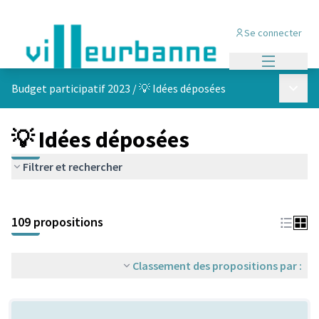
Se connecter
Menu princi
Menu p
Budget participatif 2023
/
💡 Idées déposées
💡 Idées déposées
Filtrer et rechercher
Passer la carte
Leaflet
|
©
OpenStreetMap
contributors
L'élément suivant est une carte qui présente les éléments de cet
+
109 propositions
−
Classement des propositions par :