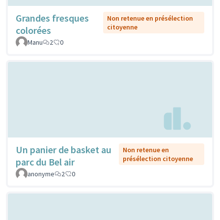
Grandes fresques
Non retenue en présélection
citoyenne
colorées
Manu
2
0
Un panier de basket au
Non retenue en
présélection citoyenne
parc du Bel air
anonyme
2
0