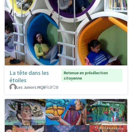
La tête dans les
Retenue en présélection
citoyenne
étoiles
Les Juniors MQB
3
0