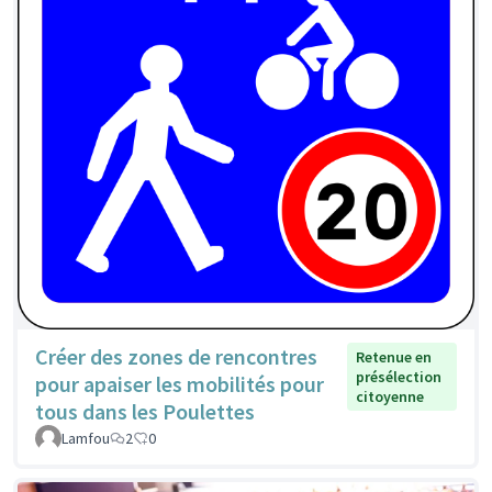
Créer des zones de rencontres
Retenue en
présélection
pour apaiser les mobilités pour
citoyenne
tous dans les Poulettes
Lamfou
2
0