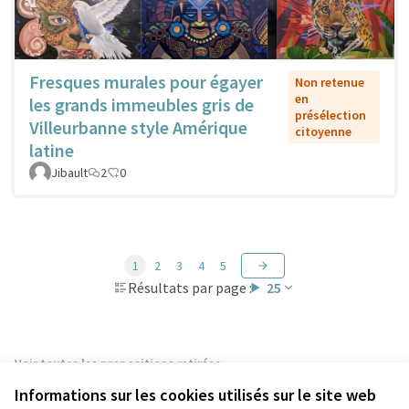
Fresques murales pour égayer
Non retenue
en
les grands immeubles gris de
présélection
Villeurbanne style Amérique
citoyenne
latine
Jibault
2
0
1
2
3
4
5
Résultats par page :
25
Voir toutes les propositions retirées
Informations sur les cookies utilisés sur le site web