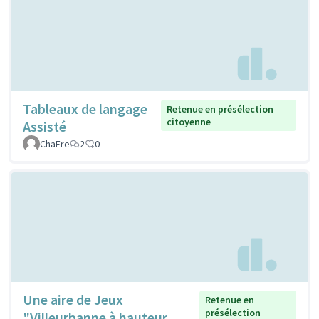
Tableaux de langage
Retenue en présélection
citoyenne
Assisté
ChaFre
2
0
Une aire de Jeux
Retenue en
présélection
"Villeurbanne à hauteur