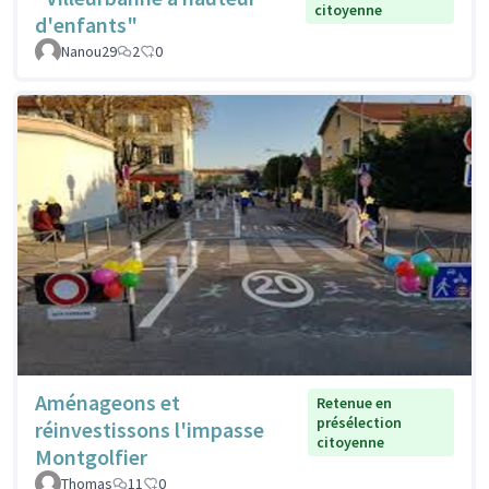
citoyenne
d'enfants"
Nanou29
2
0
Aménageons et
Retenue en
présélection
réinvestissons l'impasse
citoyenne
Montgolfier
Thomas
11
0