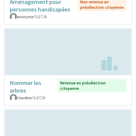
Aménagement pour
Non retenue en
présélection citoyenne
personnes handicapées
anonyme
2
0
Nommer les
Retenue en présélection
citoyenne
arbres
claudine
2
0