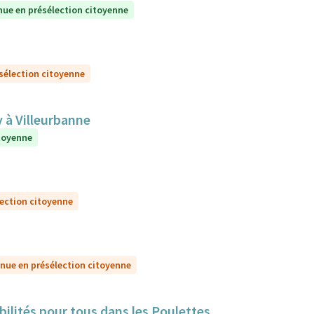
nue en présélection citoyenne
sélection citoyenne
y à Villeurbanne
itoyenne
lection citoyenne
nue en présélection citoyenne
bilités pour tous dans les Poulettes