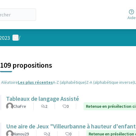
Aide
Menu utilisateur
 2023
/
 la carte
 suivant est une carte qui présente les éléments de cette page comm
109 propositions
Aléatoire
Les plus récentes
A-Z (alphabétique)
Z-A (alphabétique inverse)
Tableaux de langage Assisté
ChaFre
2
0
Retenue en présélection c
Une aire de Jeux "Villeurbanne à hauteur d'enfan
Nanou29
2
0
Retenue en présélection