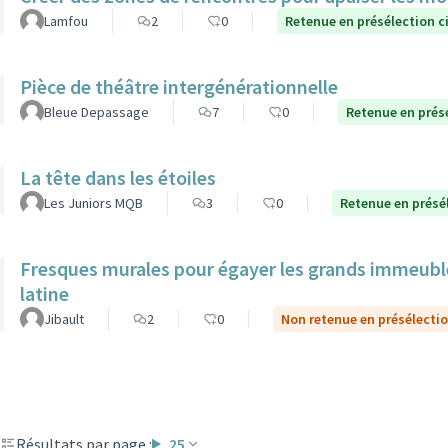
Lamfou
2
0
Retenue en présélection c
Pièce de théâtre intergénérationnelle
Bleue Depassage
7
0
Retenue en prés
La tête dans les étoiles
Les Juniors MQB
3
0
Retenue en présé
Fresques murales pour égayer les grands immeuble
latine
Jibault
2
0
Non retenue en présélecti
Résultats par page :
25