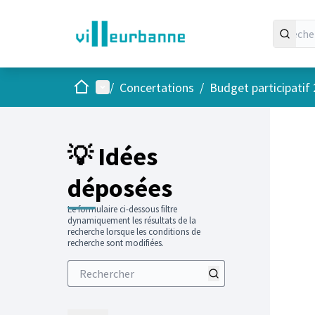
Accueil
Menu principal
/
Concertations
/
Budget participatif
Passer
L'élément
+
−
💡 Idées
déposées
Le formulaire ci-dessous filtre
dynamiquement les résultats de la
recherche lorsque les conditions de
recherche sont modifiées.