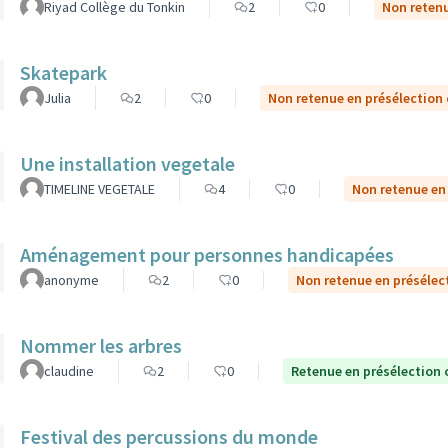
Riyad Collège du Tonkin
2
0
Non retenu
Skatepark
Julia
2
0
Non retenue en présélection
Une installation vegetale
TIMELINE VEGETALE
4
0
Non retenue en
Aménagement pour personnes handicapées
anonyme
2
0
Non retenue en présélec
Nommer les arbres
claudine
2
0
Retenue en présélection 
Festival des percussions du monde