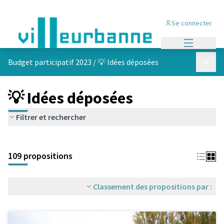
Se connecter
Menu princi
Menu p
Budget participatif 2023
/
💡 Idées déposées
💡 Idées déposées
Filtrer et rechercher
Passer la carte
Leaflet
|
©
OpenStreetMap
contributors
L'élément suivant est une carte qui présente les éléments de cet
+
109 propositions
−
Classement des propositions par :