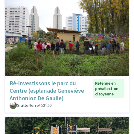
Ré-investissons le parc du
Retenue en
présélection
Centre (esplanade Geneviève
citoyenne
Anthonioz De Gaulle)
Gratte-Terre
2
0