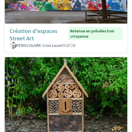
Création d'espaces
Retenue en présélection
citoyenne
Street Art
PERISCOLAIRE Croix-Luizet
3
0