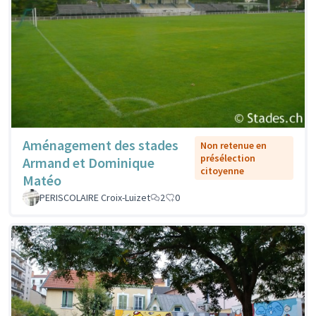
Aménagement des stades
Non retenue en
présélection
Armand et Dominique
citoyenne
Matéo
PERISCOLAIRE Croix-Luizet
2
0