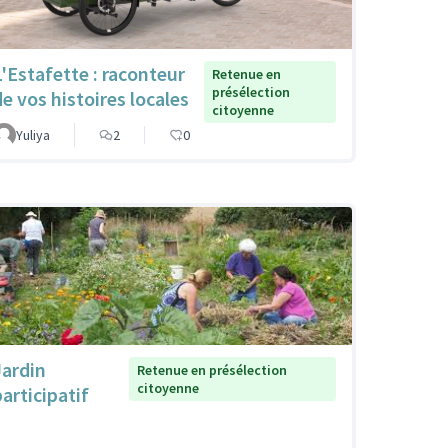
L'Estafette : raconteur
Retenue en
présélection
de vos histoires locales
citoyenne
Yuliya
2
0
Jardin
Retenue en présélection
citoyenne
participatif