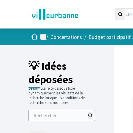
Accueil
Menu principal
/
Concertations
/
Budget participatif
Passer
L'élément
+
−
💡 Idées
déposées
Le formulaire ci-dessous filtre
dynamiquement les résultats de la
recherche lorsque les conditions de
recherche sont modifiées.