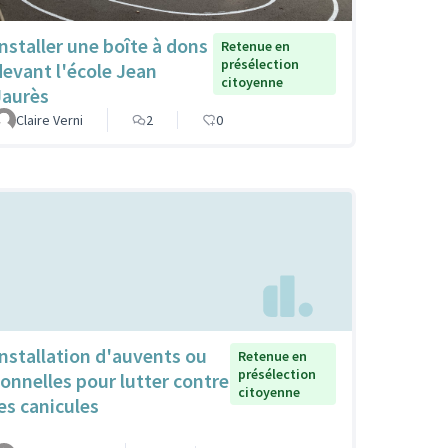
Installer une boîte à dons
Retenue en
présélection
devant l'école Jean
citoyenne
Jaurès
Claire Verni
2
0
Installation d'auvents ou
Retenue en
présélection
tonnelles pour lutter contre
citoyenne
les canicules