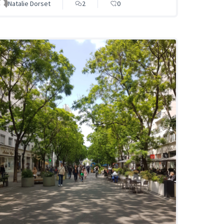
Natalie Dorset
2
0