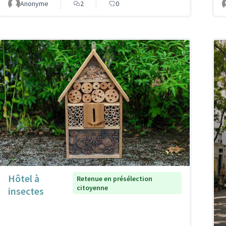
Anonyme
2
0
Hôtel à
Retenue en présélection
citoyenne
insectes