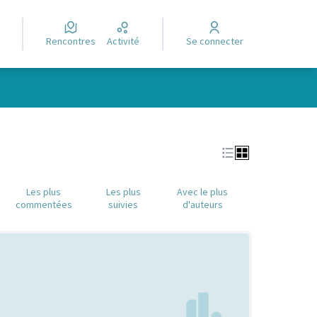
Rencontres
Activité
Se connecter
Leaflet
|
©
OpenStreetMap
contributors
e des points de carte. L'élément peut être utilisé avec un lecteur
Les plus
Les plus
Avec le plus
commentées
suivies
d'auteurs