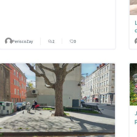
PeriscoZay
2
0