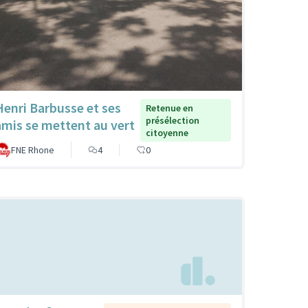
Henri Barbusse et ses
Retenue en
présélection
amis se mettent au vert
citoyenne
FNE Rhone
4
0