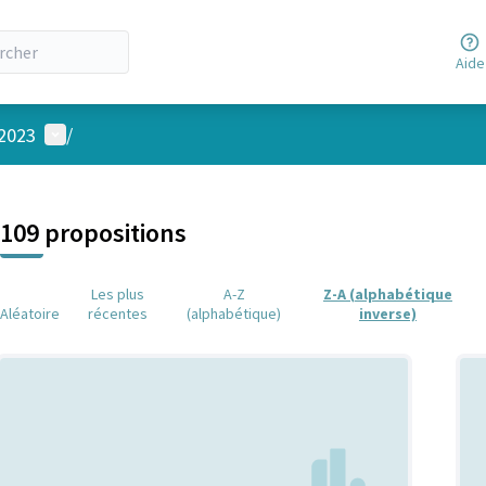
Aide
Menu utilisateur
 2023
/
 la carte
 suivant est une carte qui présente les éléments de cette page comm
109 propositions
Les plus
A-Z
Z-A (alphabétique
Aléatoire
récentes
(alphabétique)
inverse)