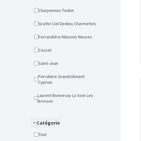
Charpennes Tonkin
Gratte-Ciel Dedieu Charmettes
Ferrandière Maisons Neuves
Cusset
Saint-Jean
Perralière Grandclément
Cyprian
Laurent Bonnevay La Soie Les
Brosses
Catégorie
Tout