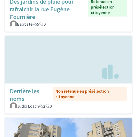
Des jardins de pluie pour
Retenue en
présélection
rafraichir la rue Eugène
citoyenne
Fournière
Baptiste
5
0
Derrière les
Non retenue en présélection
citoyenne
noms
Judib Loach
2
0