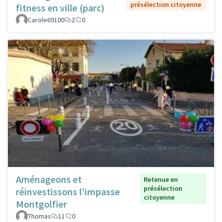
présélection citoyenne
fitness en ville (parc)
Carole69100
2
0
Aménageons et
Retenue en
présélection
réinvestissons l'impasse
citoyenne
Montgolfier
Thomas
11
0