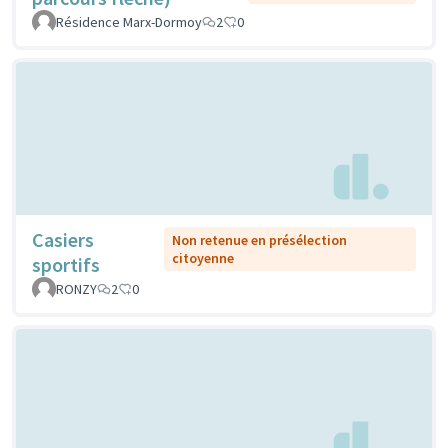
Résidence Marx-Dormoy
2
0
Casiers
Non retenue en présélection
citoyenne
sportifs
RONZY
2
0