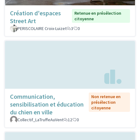
Création d'espaces
Retenue en présélection
citoyenne
Street Art
PERISCOLAIRE Croix-Luizet
3
0
Communication,
Non retenue en
présélection
sensibilisation et éducation
citoyenne
du chien en ville
Collectif_LaTruffeAuVent
12
0