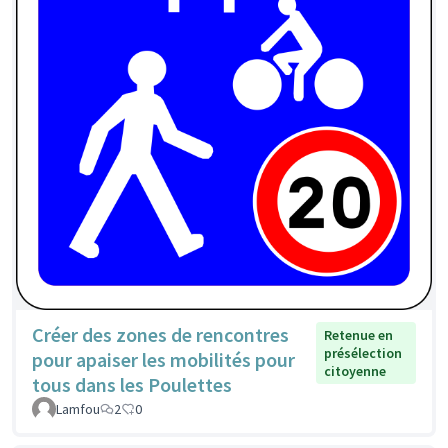
Créer des zones de rencontres
Retenue en
présélection
pour apaiser les mobilités pour
citoyenne
tous dans les Poulettes
Lamfou
2
0