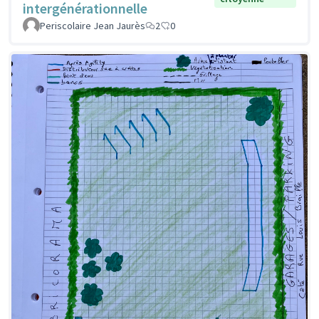
intergénérationnelle
Periscolaire Jean Jaurès
2
0