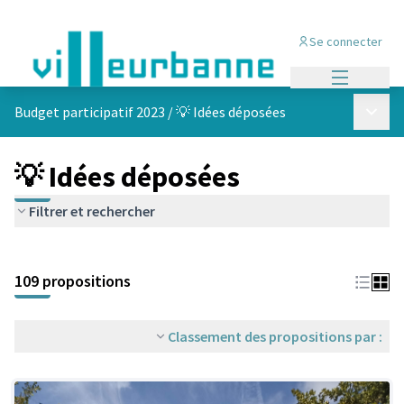
Se connecter
Menu princi
Menu p
Budget participatif 2023
/
💡 Idées déposées
💡 Idées déposées
Filtrer et rechercher
Passer la carte
Leaflet
|
©
OpenStreetMap
contributors
L'élément suivant est une carte qui présente les éléments de cet
+
109 propositions
−
Classement des propositions par :