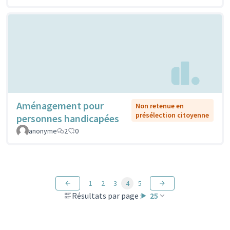
Aménagement pour
Non retenue en
présélection citoyenne
personnes handicapées
anonyme
2
0
1
2
3
4
5
Résultats par page :
25