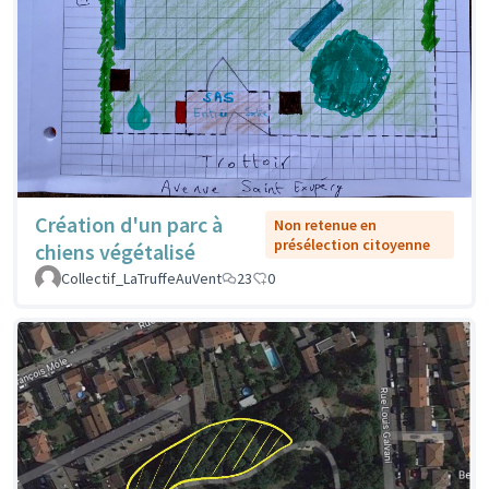
Création d'un parc à
Non retenue en
présélection citoyenne
chiens végétalisé
Collectif_LaTruffeAuVent
23
0