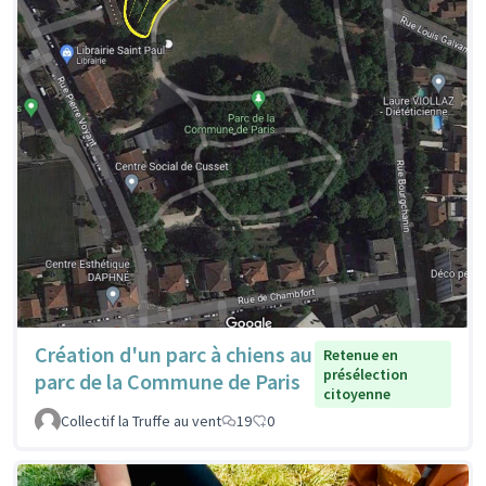
Création d'un parc à chiens au
Retenue en
présélection
parc de la Commune de Paris
citoyenne
Collectif la Truffe au vent
19
0