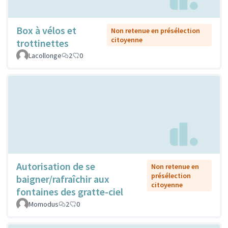
Box à vélos et
Non retenue en présélection
citoyenne
trottinettes
Lacollonge
2
0
Autorisation de se
Non retenue en
présélection
baigner/rafraîchir aux
citoyenne
fontaines des gratte-ciel
Momodus
2
0