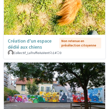
Création d'un espace
Non retenue en
présélection citoyenne
dédié aux chiens
Collectif_LaTruffeAuVent
14
0