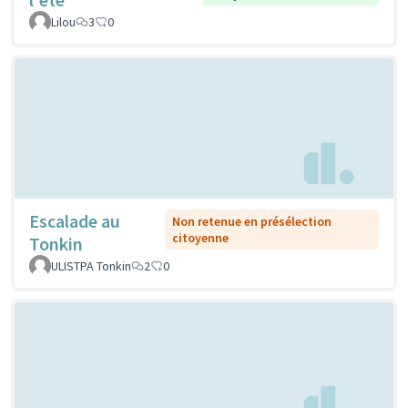
Lilou
3
0
Escalade au
Non retenue en présélection
citoyenne
Tonkin
ULISTPA Tonkin
2
0