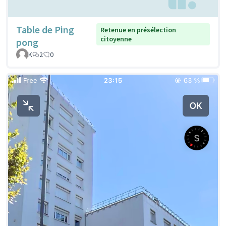
Table de Ping
Retenue en présélection
citoyenne
pong
K
2
0