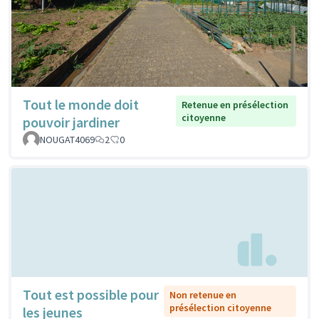
Tout le monde doit
Retenue en présélection
citoyenne
pouvoir jardiner
NOUGAT4069
2
0
Tout est possible pour
Non retenue en
présélection citoyenne
les jeunes