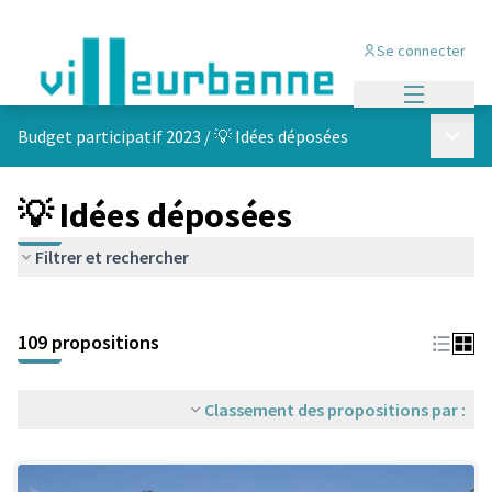
Se connecter
Menu princi
Menu p
Budget participatif 2023
/
💡 Idées déposées
💡 Idées déposées
Filtrer et rechercher
Passer la carte
Leaflet
|
©
OpenStreetMap
contributors
L'élément suivant est une carte qui présente les éléments de cet
+
109 propositions
−
Classement des propositions par :