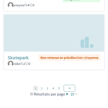
youyou
4
0
Skatepark
Non retenue en présélection citoyenne
Julia
2
0
1
2
3
4
5
Résultats par page :
25