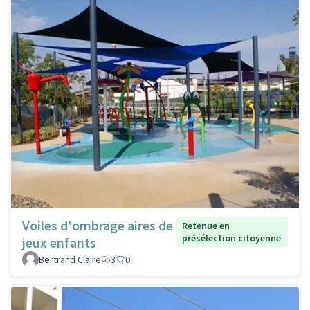
Voiles d'ombrage aires de
Retenue en
présélection citoyenne
jeux enfants
Bertrand Claire
3
0