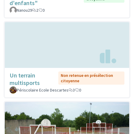
d'enfants"
Nanou29
2
0
Un terrain
Non retenue en présélection
citoyenne
multisports
Périscolaire Ecole Descartes
3
0