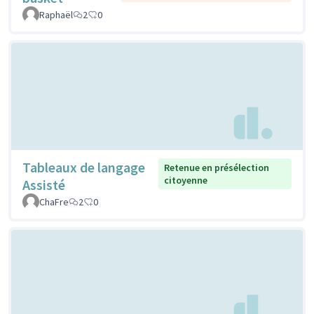
Raphaël
2
0
Tableaux de langage
Retenue en présélection
citoyenne
Assisté
ChaFre
2
0