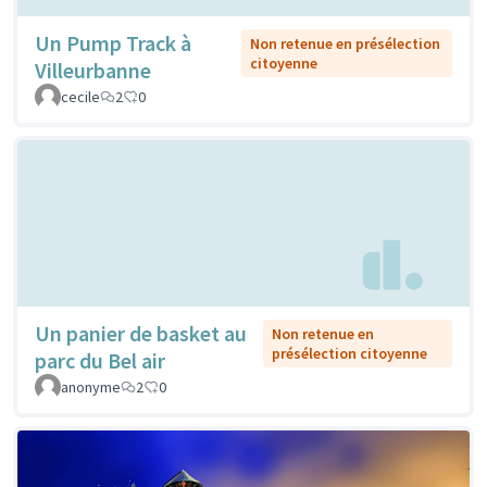
Un Pump Track à
Non retenue en présélection
citoyenne
Villeurbanne
cecile
2
0
Un panier de basket au
Non retenue en
présélection citoyenne
parc du Bel air
anonyme
2
0