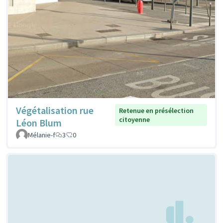
Végétalisation rue
Retenue en présélection
citoyenne
Léon Blum
Mélanie-f
3
0