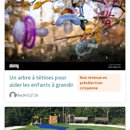
Un arbre à tétines pour
Non retenue en
présélection
aider les enfants à grandir
citoyenne
Floch
2
0