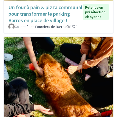
Un four à pain & pizza communal
Retenue en
présélection
pour transformer le parking
citoyenne
Barros en place de village !
Collectif des Fourniers de Barros
1
0