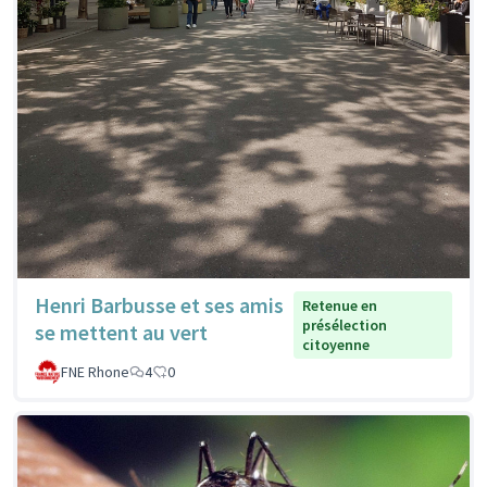
Henri Barbusse et ses amis
Retenue en
présélection
se mettent au vert
citoyenne
FNE Rhone
4
0