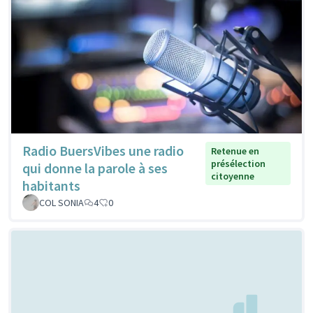
Radio BuersVibes une radio
Retenue en
présélection
qui donne la parole à ses
citoyenne
habitants
COL SONIA
4
0