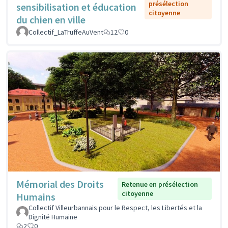
présélection
sensibilisation et éducation
citoyenne
du chien en ville
Collectif_LaTruffeAuVent
12
0
Mémorial des Droits
Retenue en présélection
citoyenne
Humains
Collectif Villeurbannais pour le Respect, les Libertés et la
Dignité Humaine
2
0