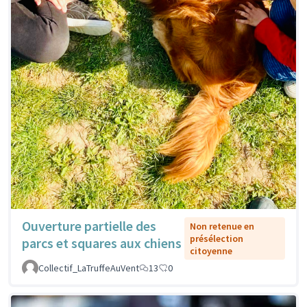
Ouverture partielle des
Non retenue en
présélection
parcs et squares aux chiens
citoyenne
Collectif_LaTruffeAuVent
13
0