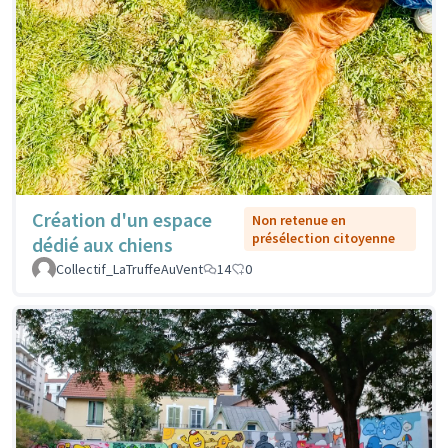
Création d'un espace
Non retenue en
présélection citoyenne
dédié aux chiens
Collectif_LaTruffeAuVent
14
0