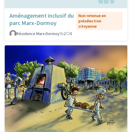
Aménagement inclusif du
Non retenue en
présélection
parc Marx-Dormoy
citoyenne
Résidence Marx-Dormoy
2
0