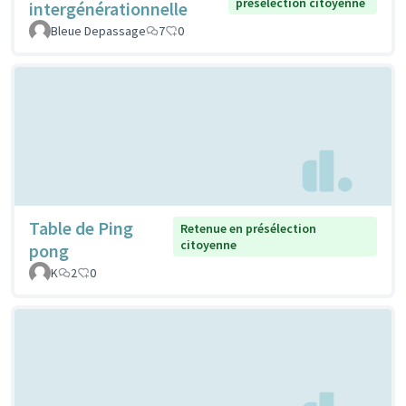
présélection citoyenne
intergénérationnelle
Bleue Depassage
7
0
Table de Ping
Retenue en présélection
citoyenne
pong
K
2
0