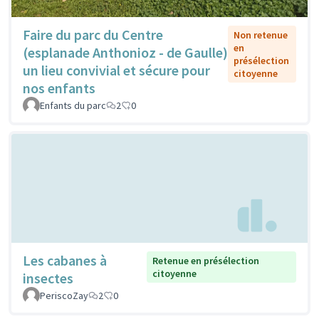
Faire du parc du Centre
Non retenue
en
(esplanade Anthonioz - de Gaulle)
présélection
un lieu convivial et sécure pour
citoyenne
nos enfants
Enfants du parc
2
0
Les cabanes à
Retenue en présélection
citoyenne
insectes
PeriscoZay
2
0