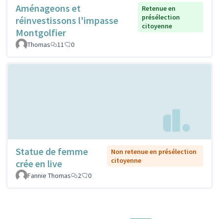
Aménageons et
Retenue en
présélection
réinvestissons l'impasse
citoyenne
Montgolfier
Thomas
11
0
Statue de femme
Non retenue en présélection
citoyenne
crée en live
Fannie Thomas
2
0