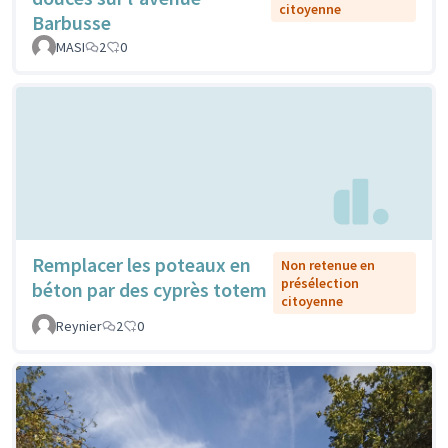
citoyenne
Barbusse
MASI
2
0
Remplacer les poteaux en
Non retenue en
présélection
béton par des cyprès totem
citoyenne
Reynier
2
0