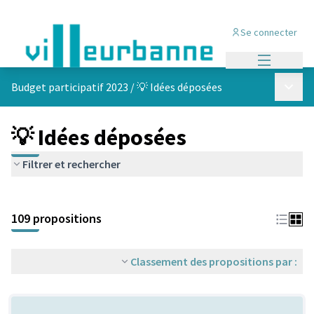
Se connecter
Menu princi
Menu p
Budget participatif 2023
/
💡 Idées déposées
💡 Idées déposées
Filtrer et rechercher
Passer la carte
Leaflet
|
©
OpenStreetMap
contributors
L'élément suivant est une carte qui présente les éléments de cet
+
109 propositions
−
Classement des propositions par :