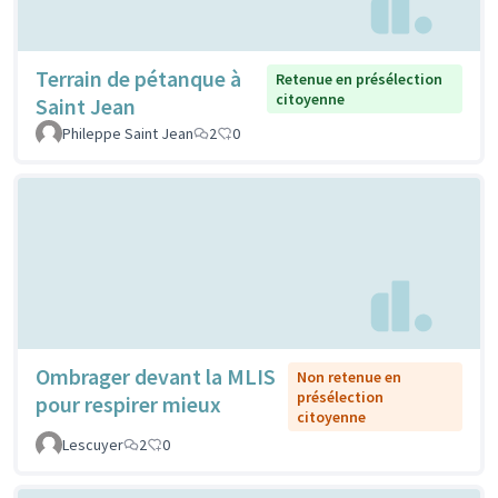
Terrain de pétanque à
Retenue en présélection
citoyenne
Saint Jean
Phileppe Saint Jean
2
0
Ombrager devant la MLIS
Non retenue en
présélection
pour respirer mieux
citoyenne
Lescuyer
2
0