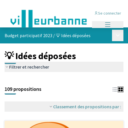
Se connecter
Menu princi
Menu p
Budget participatif 2023
/
💡 Idées déposées
💡 Idées déposées
Filtrer et rechercher
Passer la carte
Leaflet
|
©
OpenStreetMap
contributors
L'élément suivant est une carte qui présente les éléments de cet
+
109 propositions
−
Classement des propositions par :