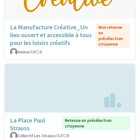
La Manufacture Créative_Un
Non retenue
en
lieu ouvert et accessible à tous
présélection
pour les loisirs créatifs
citoyenne
Amina
9
0
La Place Paul
Retenue en présélection
citoyenne
Strauss
Collectif Les Strauss
3
0