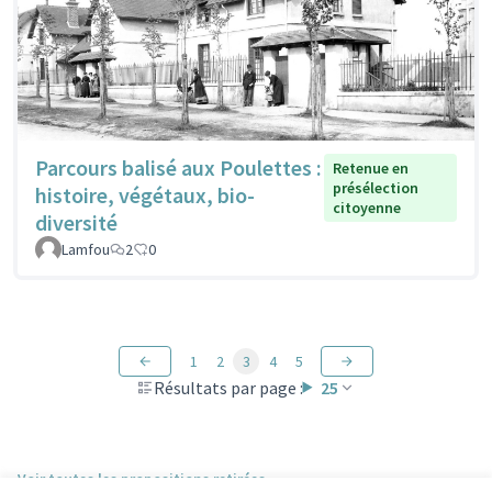
Parcours balisé aux Poulettes :
Retenue en
présélection
histoire, végétaux, bio-
citoyenne
diversité
Lamfou
2
0
1
2
3
4
5
Résultats par page :
25
Voir toutes les propositions retirées