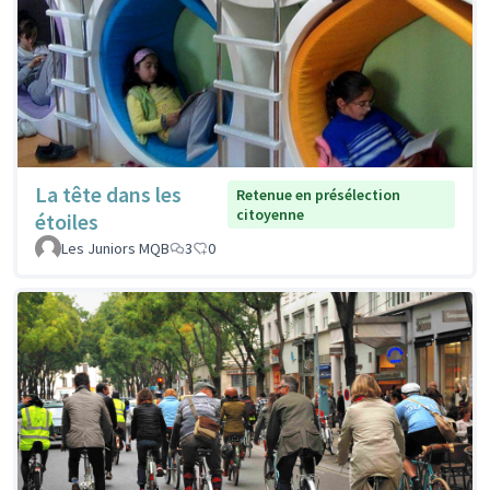
La tête dans les
Retenue en présélection
citoyenne
étoiles
Les Juniors MQB
3
0