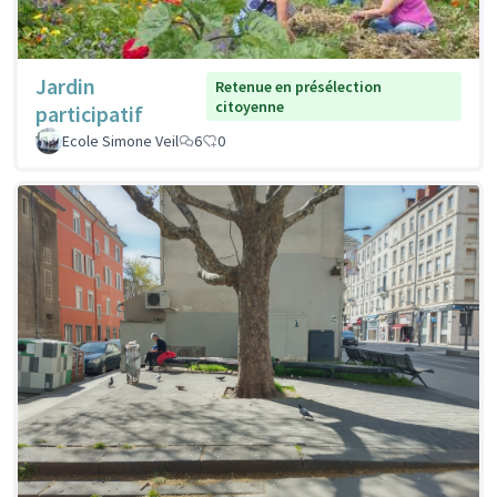
Jardin
Retenue en présélection
citoyenne
participatif
Ecole Simone Veil
6
0