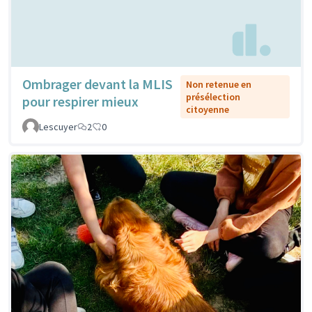
Ombrager devant la MLIS
Non retenue en
présélection
pour respirer mieux
citoyenne
Lescuyer
2
0