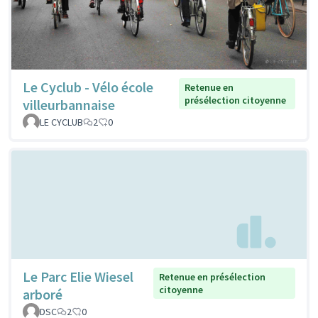
Le Cyclub - Vélo école
Retenue en
présélection citoyenne
villeurbannaise
LE CYCLUB
2
0
Le Parc Elie Wiesel
Retenue en présélection
citoyenne
arboré
DSC
2
0