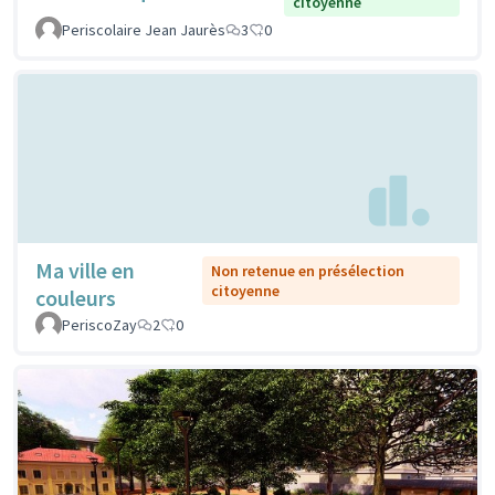
citoyenne
Periscolaire Jean Jaurès
3
0
Ma ville en
Non retenue en présélection
citoyenne
couleurs
PeriscoZay
2
0