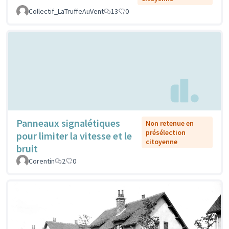
Collectif_LaTruffeAuVent
13
0
Panneaux signalétiques
Non retenue en
présélection
pour limiter la vitesse et le
citoyenne
bruit
Corentin
2
0