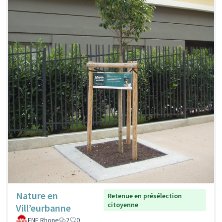
Nature en
Retenue en présélection
citoyenne
Vill’eurbanne
FNE Rhone
2
0