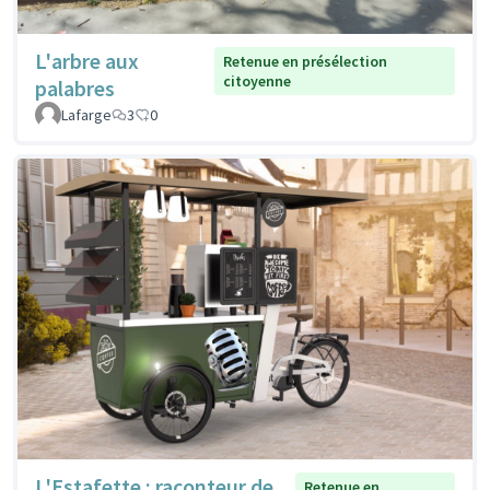
L'arbre aux
Retenue en présélection
citoyenne
palabres
Lafarge
3
0
L'Estafette : raconteur de
Retenue en