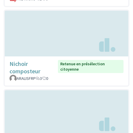
Nichoir
Retenue en présélection
citoyenne
composteur
ARALISFRP
3
0