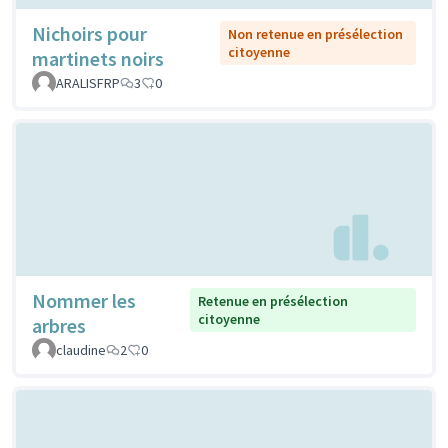
Nichoirs pour
Non retenue en présélection
citoyenne
martinets noirs
ARALISFRP
3
0
Nommer les
Retenue en présélection
citoyenne
arbres
claudine
2
0