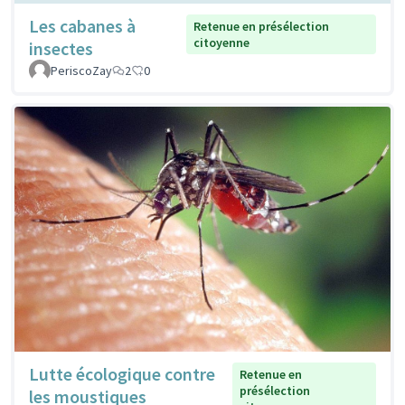
Les cabanes à
Retenue en présélection
citoyenne
insectes
PeriscoZay
2
0
Lutte écologique contre
Retenue en
présélection
les moustiques