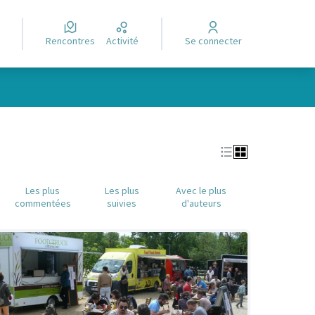
Rencontres
Activité
Se connecter
Leaflet
|
©
OpenStreetMap
contributors
e des points de carte. L'élément peut être utilisé avec un lecteur
Les plus
Les plus
Avec le plus
commentées
suivies
d'auteurs