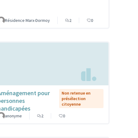
Résidence Marx-Dormoy
2
0
Aménagement pour
Non retenue en
présélection
personnes
citoyenne
handicapées
anonyme
2
0