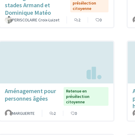
présélection
stades Armand et
citoyenne
Dominique Matéo
PERISCOLAIRE Croix-Luizet
2
0
Aménagement pour
Retenue en
présélection
personnes âgées
citoyenne
MARGUERITE
2
0