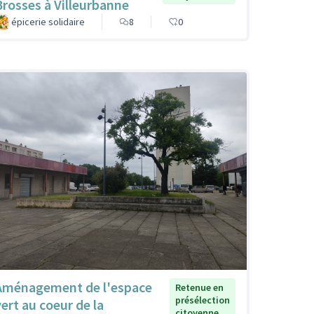
Brosses à Villeurbanne
épicerie solidaire
8
0
Aménagement de l'espace
Retenue en
présélection
vert au coeur de la
citoyenne