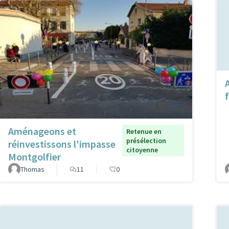
f
Aménageons et
Retenue en
présélection
réinvestissons l'impasse
citoyenne
Montgolfier
Thomas
11
0