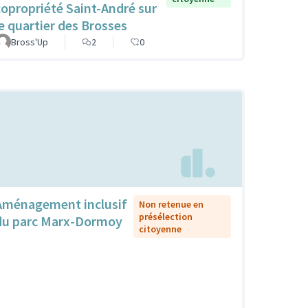
copropriété Saint-André sur
le quartier des Brosses
Bross'Up
2
0
Aménagement inclusif
Non retenue en
présélection
du parc Marx-Dormoy
citoyenne