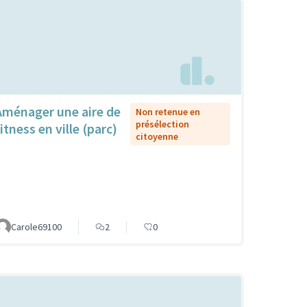
Aménager une aire de
Non retenue en
présélection
itness en ville (parc)
citoyenne
Carole69100
2
0