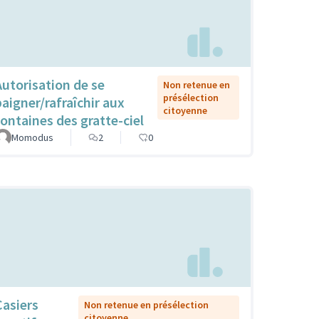
Autorisation de se
Non retenue en
présélection
baigner/rafraîchir aux
citoyenne
fontaines des gratte-ciel
Momodus
2
0
Casiers
Non retenue en présélection
citoyenne