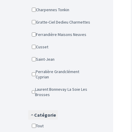
Charpennes Tonkin
Gratte-Ciel Dedieu Charmettes
Ferrandière Maisons Neuves
Cusset
Saint-Jean
Perralière Grandclément
Cyprian
Laurent Bonnevay La Soie Les
Brosses
Catégorie
Tout