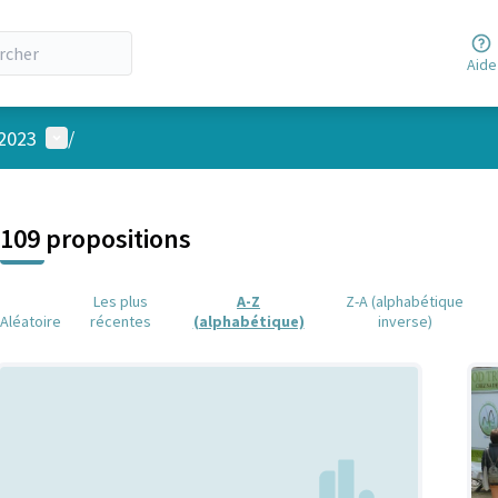
Aide
Menu utilisateur
 2023
/
 la carte
 suivant est une carte qui présente les éléments de cette page comm
109 propositions
Les plus
A-Z
Z-A (alphabétique
Aléatoire
récentes
(alphabétique)
inverse)