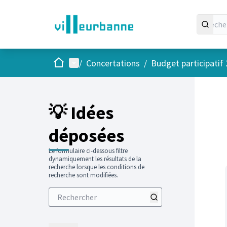
Accueil
Menu principal
/
Concertations
/
Budget participatif
Passer
L'élément
+
−
💡 Idées
déposées
Le formulaire ci-dessous filtre
dynamiquement les résultats de la
recherche lorsque les conditions de
recherche sont modifiées.