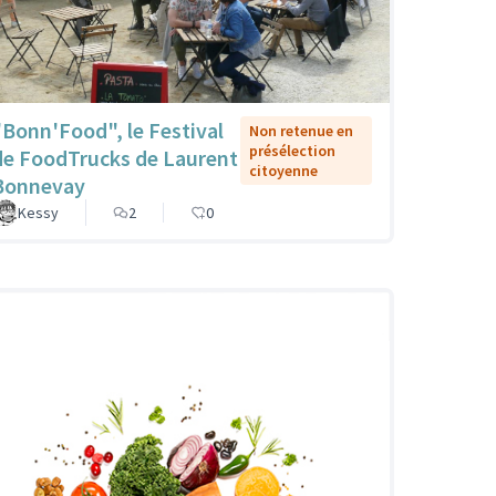
"Bonn'Food", le Festival
Non retenue en
présélection
de FoodTrucks de Laurent
citoyenne
Bonnevay
Kessy
2
0