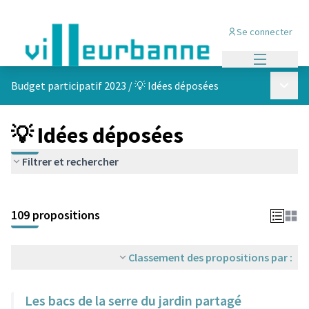
Se connecter
Menu princi
Menu p
Budget participatif 2023
/
💡 Idées déposées
💡 Idées déposées
Filtrer et rechercher
Passer la carte
Leaflet
|
©
OpenStreetMap
contributors
L'élément suivant est une carte qui présente les éléments de cet
+
109 propositions
−
Classement des propositions par :
Les bacs de la serre du jardin partagé