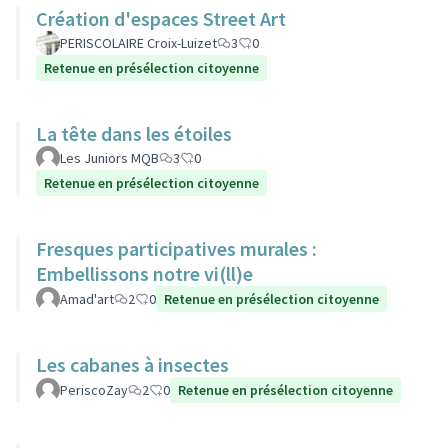
Création d'espaces Street Art
PERISCOLAIRE Croix-Luizet
3
0
Retenue en présélection citoyenne
La tête dans les étoiles
Les Juniors MQB
3
0
Retenue en présélection citoyenne
Fresques participatives murales :
Embellissons notre vi(ll)e
Amad'art
2
0
Retenue en présélection citoyenne
Les cabanes à insectes
PeriscoZay
2
0
Retenue en présélection citoyenne