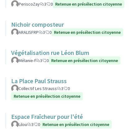
PeriscoZay
3
0
Retenue en présélection citoyenne
Nichoir composteur
ARALISFRP
3
0
Retenue en présélection citoyenne
Végétalisation rue Léon Blum
Mélanie-f
3
0
Retenue en présélection citoyenne
La Place Paul Strauss
Collectif Les Strauss
3
0
Retenue en présélection citoyenne
Espace Fraîcheur pour l'été
Lilou
3
0
Retenue en présélection citoyenne