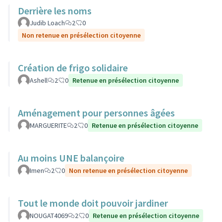
Derrière les noms
Judib Loach
2
0
Non retenue en présélection citoyenne
Création de frigo solidaire
Ashell
2
0
Retenue en présélection citoyenne
Aménagement pour personnes âgées
MARGUERITE
2
0
Retenue en présélection citoyenne
Au moins UNE balançoire
Imen
2
0
Non retenue en présélection citoyenne
Tout le monde doit pouvoir jardiner
NOUGAT4069
2
0
Retenue en présélection citoyenne