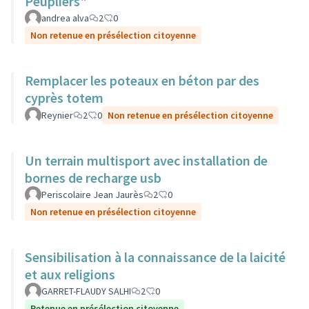
Peupliers"
andrea alva
2
0
Non retenue en présélection citoyenne
Remplacer les poteaux en béton par des
cyprès totem
Reynier
2
0
Non retenue en présélection citoyenne
Un terrain multisport avec installation de
bornes de recharge usb
Periscolaire Jean Jaurès
2
0
Non retenue en présélection citoyenne
Sensibilisation à la connaissance de la laicité
et aux religions
GARRET-FLAUDY SALHI
2
0
Retenue en présélection citoyenne