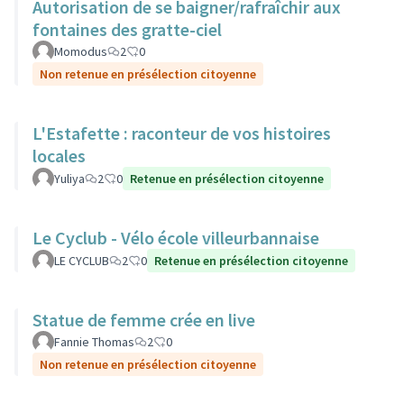
Autorisation de se baigner/rafraîchir aux
fontaines des gratte-ciel
Momodus
2
0
Non retenue en présélection citoyenne
L'Estafette : raconteur de vos histoires
locales
Yuliya
2
0
Retenue en présélection citoyenne
Le Cyclub - Vélo école villeurbannaise
LE CYCLUB
2
0
Retenue en présélection citoyenne
Statue de femme crée en live
Fannie Thomas
2
0
Non retenue en présélection citoyenne