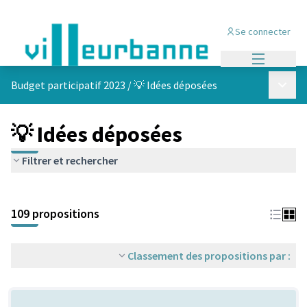
Se connecter
Menu princi
Menu p
Budget participatif 2023
/
💡 Idées déposées
💡 Idées déposées
Filtrer et rechercher
Passer la carte
Leaflet
|
©
OpenStreetMap
contributors
L'élément suivant est une carte qui présente les éléments de cet
+
109 propositions
−
Classement des propositions par :