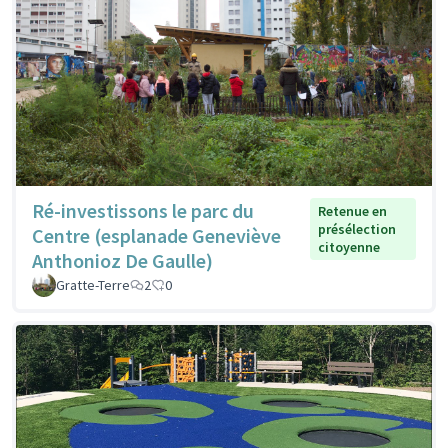
Ré-investissons le parc du
Retenue en
présélection
Centre (esplanade Geneviève
citoyenne
Anthonioz De Gaulle)
Gratte-Terre
2
0