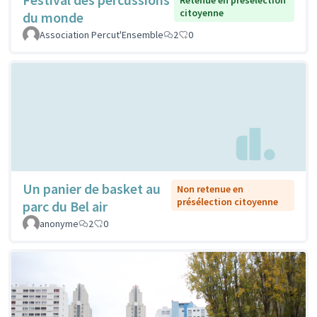
Retenue en présélection
citoyenne
du monde
Association Percut'Ensemble
2
0
Un panier de basket au
Non retenue en
présélection citoyenne
parc du Bel air
anonyme
2
0