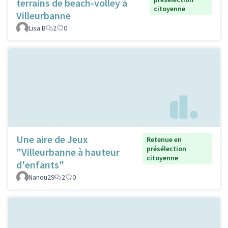
terrains de beach-volley à
citoyenne
Villeurbanne
Lisa B
2
0
Une aire de Jeux
Retenue en
présélection
"Villeurbanne à hauteur
citoyenne
d'enfants"
Nanou29
2
0