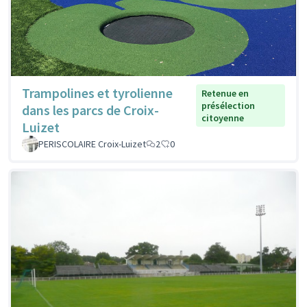
Trampolines et tyrolienne
Retenue en
présélection
dans les parcs de Croix-
citoyenne
Luizet
PERISCOLAIRE Croix-Luizet
2
0