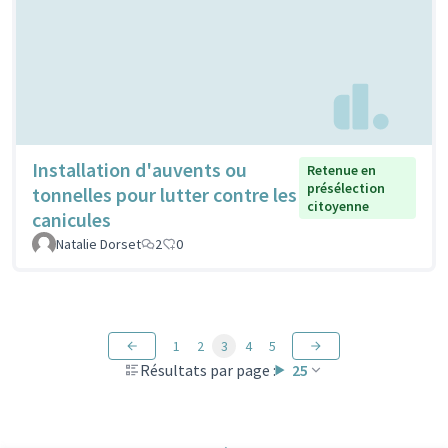
Installation d'auvents ou
Retenue en
présélection
tonnelles pour lutter contre les
citoyenne
canicules
Natalie Dorset
2
0
1
2
3
4
5
Résultats par page :
25