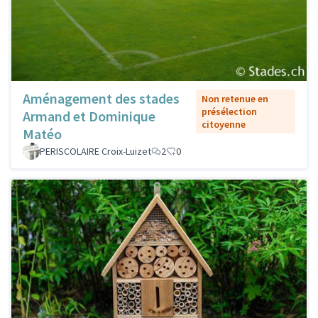
Aménagement des stades
Non retenue en
présélection
Armand et Dominique
citoyenne
Matéo
PERISCOLAIRE Croix-Luizet
2
0