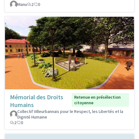
Manu
2
0
Mémorial des Droits
Retenue en présélection
citoyenne
Humains
Collectif Villeurbannais pour le Respect, les Libertés et la
Dignité Humaine
2
0