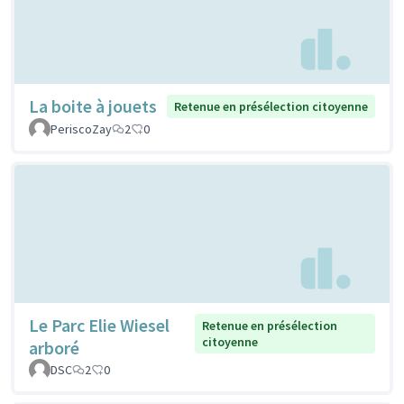
La boite à jouets
Retenue en présélection citoyenne
PeriscoZay
2
0
Le Parc Elie Wiesel
Retenue en présélection
citoyenne
arboré
DSC
2
0