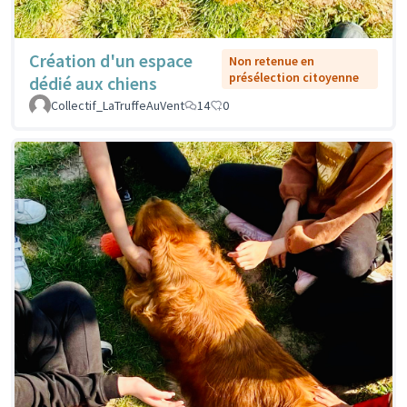
Création d'un espace
Non retenue en
présélection citoyenne
dédié aux chiens
Collectif_LaTruffeAuVent
14
0