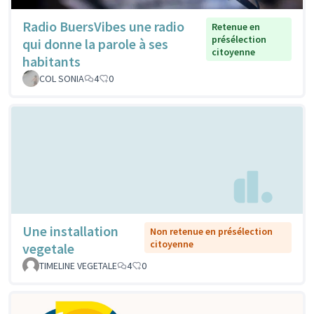
Radio BuersVibes une radio
Retenue en
présélection
qui donne la parole à ses
citoyenne
habitants
COL SONIA
4
0
Une installation
Non retenue en présélection
citoyenne
vegetale
TIMELINE VEGETALE
4
0