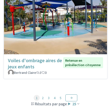
Voiles d'ombrage aires de
Retenue en
présélection citoyenne
jeux enfants
Bertrand Claire
3
0
1
2
3
4
5
Résultats par page :
25