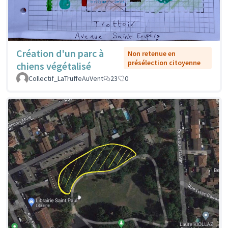
Création d'un parc à
Non retenue en
présélection citoyenne
chiens végétalisé
Collectif_LaTruffeAuVent
23
0