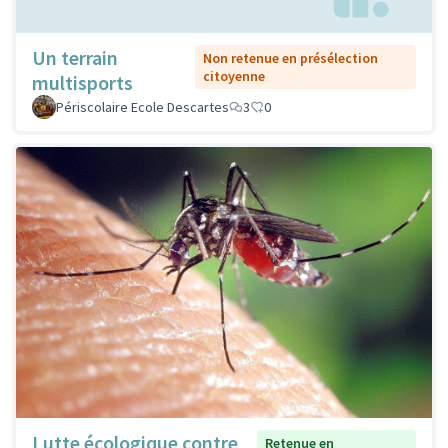
Un terrain
Non retenue en présélection
citoyenne
multisports
Périscolaire Ecole Descartes
3
0
Lutte écologique contre
Retenue en