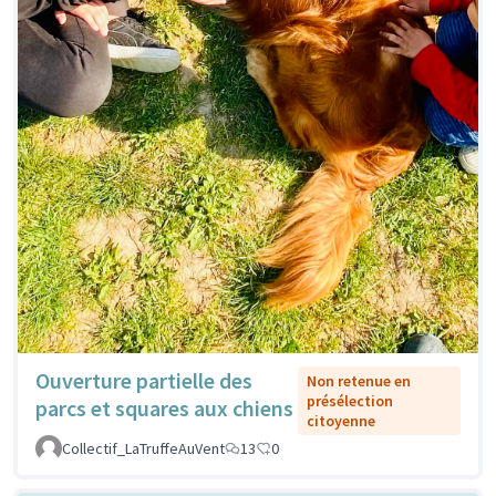
Ouverture partielle des
Non retenue en
présélection
parcs et squares aux chiens
citoyenne
Collectif_LaTruffeAuVent
13
0