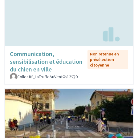
Communication,
Non retenue en
présélection
sensibilisation et éducation
citoyenne
du chien en ville
Collectif_LaTruffeAuVent
12
0