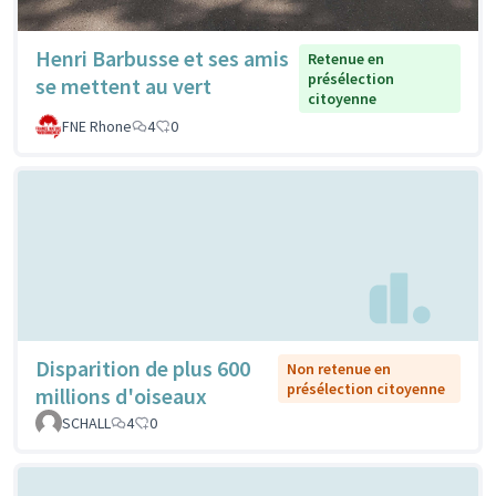
Henri Barbusse et ses amis
Retenue en
présélection
se mettent au vert
citoyenne
FNE Rhone
4
0
Disparition de plus 600
Non retenue en
présélection citoyenne
millions d'oiseaux
SCHALL
4
0