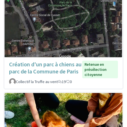
Création d'un parc à chiens au
Retenue en
présélection
parc de la Commune de Paris
citoyenne
Collectif la Truffe au vent
19
0