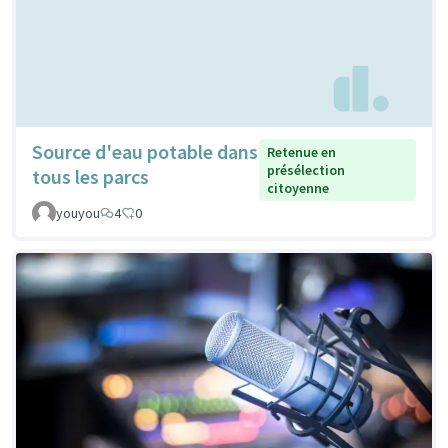
Source d'eau potable dans
Retenue en
présélection
tous les parcs
citoyenne
youyou
4
0