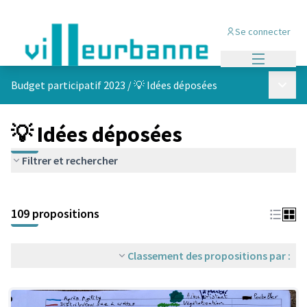
Se connecter
Menu princi
Menu p
Budget participatif 2023
/
💡 Idées déposées
💡 Idées déposées
Filtrer et rechercher
Passer la carte
Leaflet
|
©
OpenStreetMap
contributors
L'élément suivant est une carte qui présente les éléments de cet
+
109 propositions
−
Classement des propositions par :