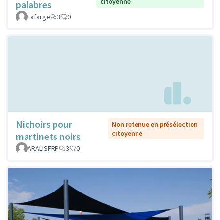
citoyenne
palabres
Lafarge
3
0
Nichoirs pour
Non retenue en présélection
citoyenne
martinets noirs
ARALISFRP
3
0