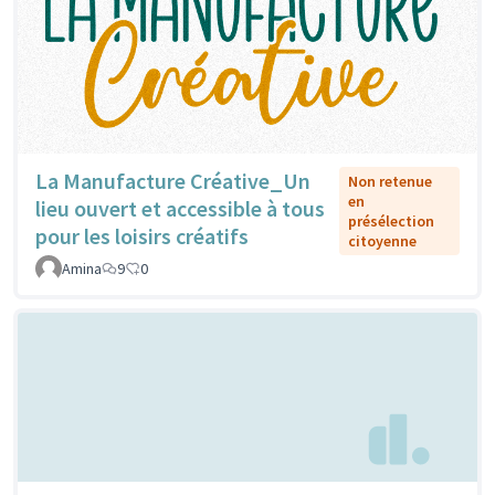
La Manufacture Créative_Un
Non retenue
en
lieu ouvert et accessible à tous
présélection
pour les loisirs créatifs
citoyenne
Amina
9
0