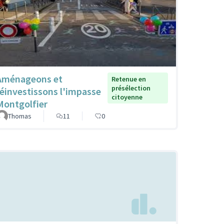
Aménageons et
Retenue en
présélection
réinvestissons l'impasse
citoyenne
Montgolfier
Thomas
11
0