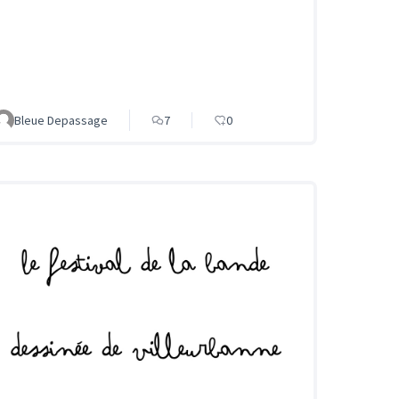
Bleue Depassage
7
0