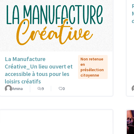
La Manufacture
Non retenue
en
Créative_Un lieu ouvert et
présélection
accessible à tous pour les
citoyenne
loisirs créatifs
Amina
9
0