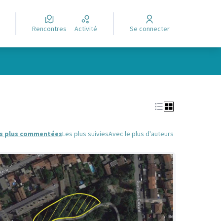
Rencontres
Activité
Se connecter
Leaflet
|
©
OpenStreetMap
contributors
e des points de carte. L'élément peut être utilisé avec un lecteur
s plus commentées
Les plus suivies
Avec le plus d'auteurs