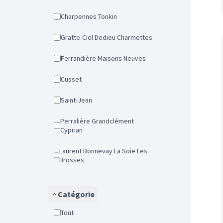
Charpennes Tonkin
Gratte-Ciel Dedieu Charmettes
Ferrandière Maisons Neuves
Cusset
Saint-Jean
Perralière Grandclément
Cyprian
Laurent Bonnevay La Soie Les
Brosses
Catégorie
Tout