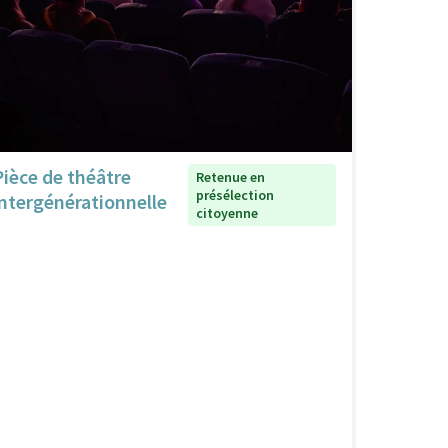
Pièce de théâtre
Retenue en
présélection
intergénérationnelle
citoyenne