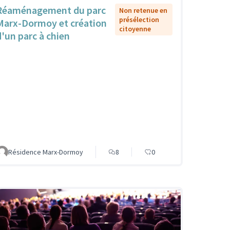
Réaménagement du parc
Non retenue en
présélection
Marx-Dormoy et création
citoyenne
d'un parc à chien
Résidence Marx-Dormoy
8
0