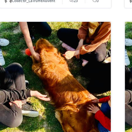
Collectif_LaTruffeAuVent
23
0