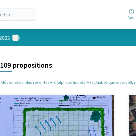
Aide
Menu utilisateur
 2023
/
 la carte
 suivant est une carte qui présente les éléments de cette page comm
109 propositions
Aléatoire
Les plus récentes
A-Z (alphabétique)
Z-A (alphabétique inverse)
Le