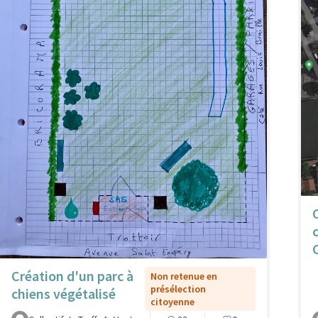
Création d'un parc à
Non retenue en
présélection
chiens végétalisé
citoyenne