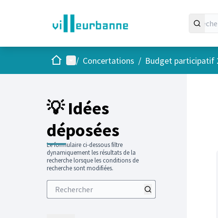
Accueil
Menu principal
/
Concertations
/
Budget participatif
Passer
L'élément
+
−
💡 Idées
déposées
Le formulaire ci-dessous filtre
dynamiquement les résultats de la
recherche lorsque les conditions de
recherche sont modifiées.