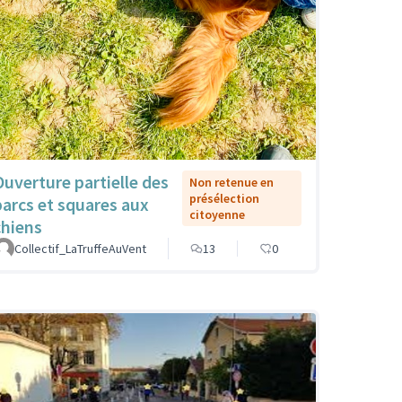
Ouverture partielle des
Non retenue en
présélection
parcs et squares aux
citoyenne
chiens
Collectif_LaTruffeAuVent
13
0