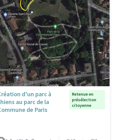
Création d'un parc à
Retenue en
présélection
chiens au parc de la
citoyenne
Commune de Paris