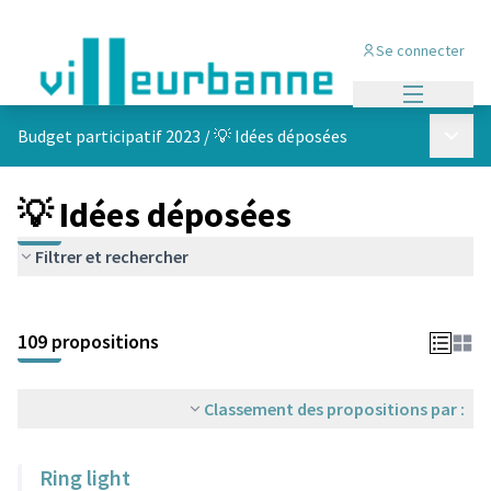
Se connecter
Menu princi
Menu p
Budget participatif 2023
/
💡 Idées déposées
💡 Idées déposées
Filtrer et rechercher
Passer la carte
Leaflet
|
©
OpenStreetMap
contributors
L'élément suivant est une carte qui présente les éléments de cet
+
109 propositions
−
Classement des propositions par :
Ring light