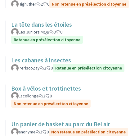
Highlither
2
0
Non retenue en présélection citoyenne
La tête dans les étoiles
Les Juniors MQB
3
0
Retenue en présélection citoyenne
Les cabanes à insectes
PeriscoZay
2
0
Retenue en présélection citoyenne
Box à vélos et trottinettes
Lacollonge
2
0
Non retenue en présélection citoyenne
Un panier de basket au parc du Bel air
anonyme
2
0
Non retenue en présélection citoyenne