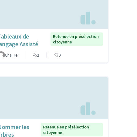
Tableaux de
Retenue en présélection
citoyenne
langage Assisté
ChaFre
2
0
Nommer les
Retenue en présélection
citoyenne
arbres