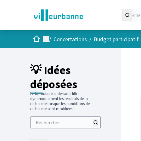
Accueil
Menu principal
/
Concertations
/
Budget participatif
Passer
L'élément
+
−
💡 Idées
déposées
Le formulaire ci-dessous filtre
dynamiquement les résultats de la
recherche lorsque les conditions de
recherche sont modifiées.