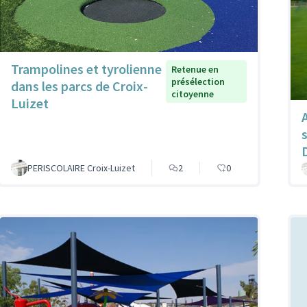
Trampolines et tyrolienne
Retenue en
présélection
dans les parcs de Croix-
citoyenne
Luizet
PERISCOLAIRE Croix-Luizet
2
0