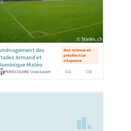
Aménagement des
Non retenue en
présélection
stades Armand et
citoyenne
Dominique Matéo
PERISCOLAIRE Croix-Luizet
2
0