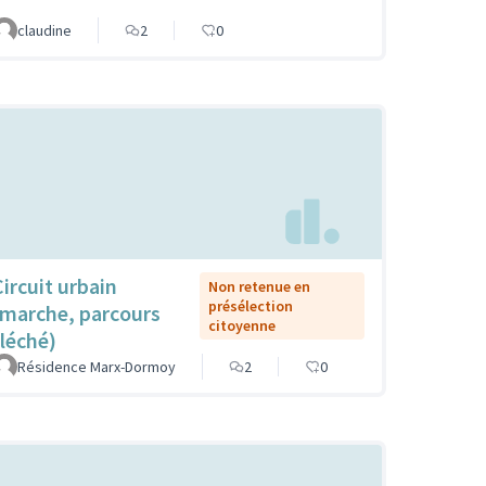
claudine
2
0
Circuit urbain
Non retenue en
présélection
(marche, parcours
citoyenne
fléché)
Résidence Marx-Dormoy
2
0