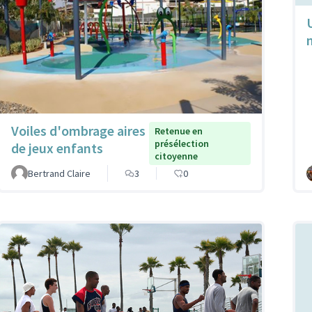
Voiles d'ombrage aires
Retenue en
présélection
de jeux enfants
citoyenne
Bertrand Claire
3
0