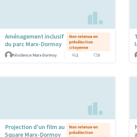
Aménagement inclusif
Non retenue en
présélection
du parc Marx-Dormoy
citoyenne
Résidence Marx-Dormoy
2
0
Projection d'un film au
Non retenue en
présélection
Square Marx-Dormoy