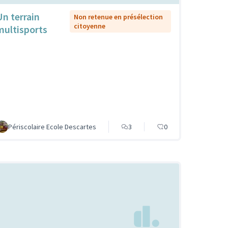
Un terrain
Non retenue en présélection
citoyenne
multisports
Périscolaire Ecole Descartes
3
0