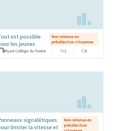
Tout est possible
Non retenue en
présélection citoyenne
pour les jeunes
Riyad Collège du Tonkin
2
0
Panneaux signalétiques
Non retenue en
présélection
our limiter la vitesse et
citoyenne