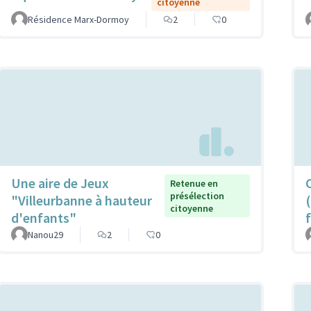
citoyenne
Résidence Marx-Dormoy
2
0
Une aire de Jeux
Retenue en
présélection
"Villeurbanne à hauteur
citoyenne
d'enfants"
Nanou29
2
0