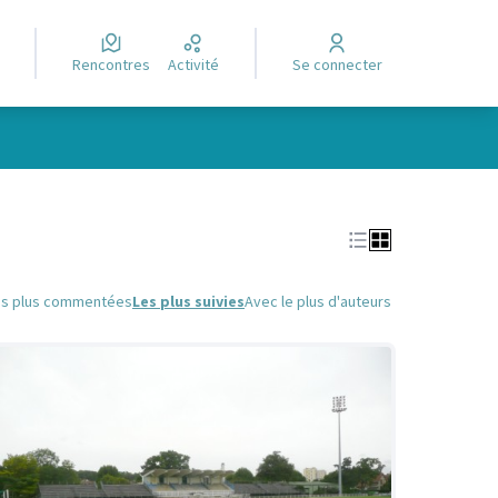
Rencontres
Activité
Se connecter
Leaflet
|
©
OpenStreetMap
contributors
e des points de carte. L'élément peut être utilisé avec un lecteur
es plus commentées
Les plus suivies
Avec le plus d'auteurs