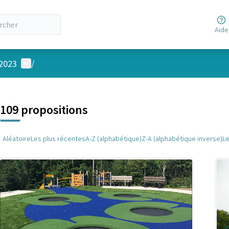
Aide
Menu utilisateur
 2023
/
 la carte
 suivant est une carte qui présente les éléments de cette page comm
109 propositions
Aléatoire
Les plus récentes
A-Z (alphabétique)
Z-A (alphabétique inverse)
L