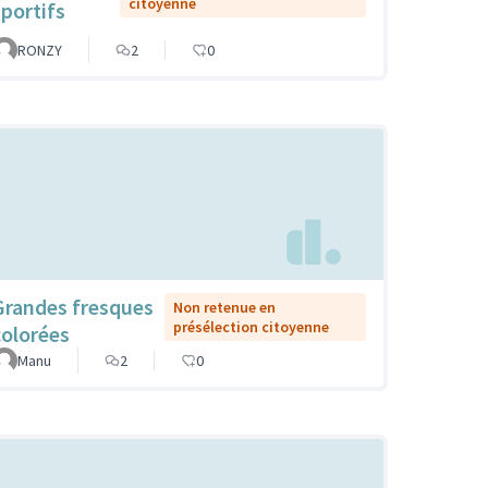
citoyenne
sportifs
RONZY
2
0
Grandes fresques
Non retenue en
présélection citoyenne
colorées
Manu
2
0