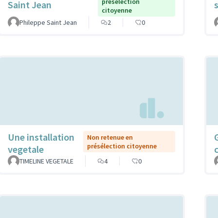
présélection
Saint Jean
citoyenne
Phileppe Saint Jean
2
0
Une installation
Non retenue en
présélection citoyenne
vegetale
TIMELINE VEGETALE
4
0