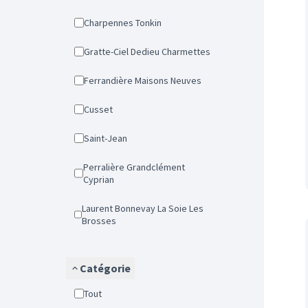
Charpennes Tonkin
Gratte-Ciel Dedieu Charmettes
Ferrandière Maisons Neuves
Cusset
Saint-Jean
Perralière Grandclément
Cyprian
Laurent Bonnevay La Soie Les
Brosses
Catégorie
Tout