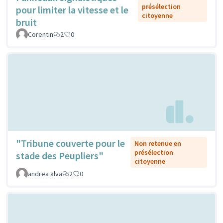
présélection
pour limiter la vitesse et le
citoyenne
bruit
Corentin
2
0
"Tribune couverte pour le
Non retenue en
présélection
stade des Peupliers"
citoyenne
andrea alva
2
0