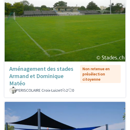
Aménagement des stades
Non retenue en
présélection
Armand et Dominique
citoyenne
Matéo
PERISCOLAIRE Croix-Luizet
2
0