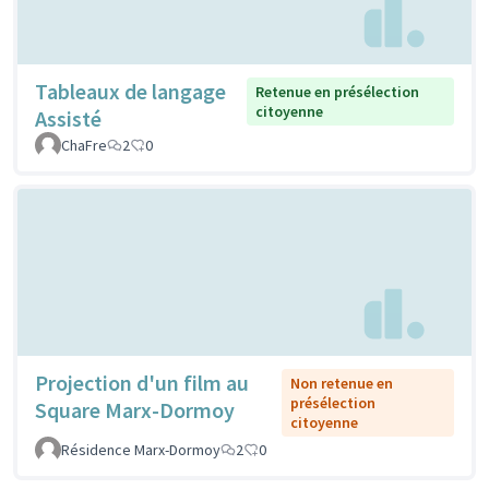
Tableaux de langage
Retenue en présélection
citoyenne
Assisté
ChaFre
2
0
Projection d'un film au
Non retenue en
présélection
Square Marx-Dormoy
citoyenne
Résidence Marx-Dormoy
2
0