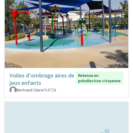
Voiles d'ombrage aires de
Retenue en
présélection citoyenne
jeux enfants
Bertrand Claire
3
0