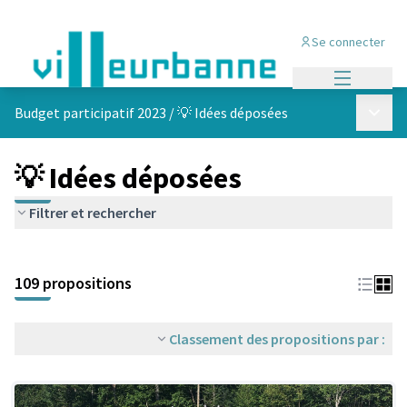
Se connecter
Menu princi
Menu p
Budget participatif 2023
/
💡 Idées déposées
💡 Idées déposées
Filtrer et rechercher
Passer la carte
Leaflet
|
©
OpenStreetMap
contributors
L'élément suivant est une carte qui présente les éléments de cet
+
109 propositions
−
Classement des propositions par :