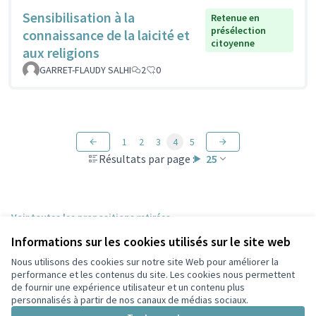
Sensibilisation à la
Retenue en
présélection
connaissance de la laicité et
citoyenne
aux religions
GARRET-FLAUDY SALHI
2
0
1
2
3
4
5
Résultats par page :
25
Voir toutes les propositions retirées
Informations sur les cookies utilisés sur le site web
Nous utilisons des cookies sur notre site Web pour améliorer la
Conditions d'utilisation
performance et les contenus du site. Les cookies nous permettent
Paramètres des cookies
de fournir une expérience utilisateur et un contenu plus
Participez Villeurbanne sur X
Participez Villeurbanne sur Facebook
Participez Villeurbanne sur Instagram
Participez Villeurbanne sur YouTube
personnalisés à partir de nos canaux de médias sociaux.
(Lien externe)
(Lien externe)
(Lien externe)
(Lien externe)