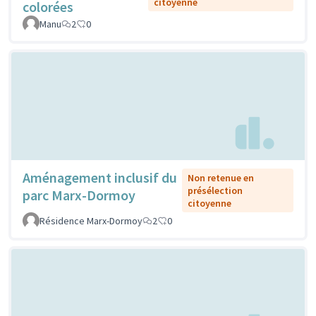
citoyenne
colorées
Manu
2
0
Aménagement inclusif du
Non retenue en
présélection
parc Marx-Dormoy
citoyenne
Résidence Marx-Dormoy
2
0