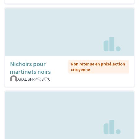
Nichoirs pour
Non retenue en présélection
citoyenne
martinets noirs
ARALISFRP
3
0