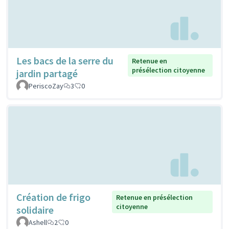
Les bacs de la serre du
Retenue en
présélection citoyenne
jardin partagé
PeriscoZay
3
0
Création de frigo
Retenue en présélection
citoyenne
solidaire
Ashell
2
0