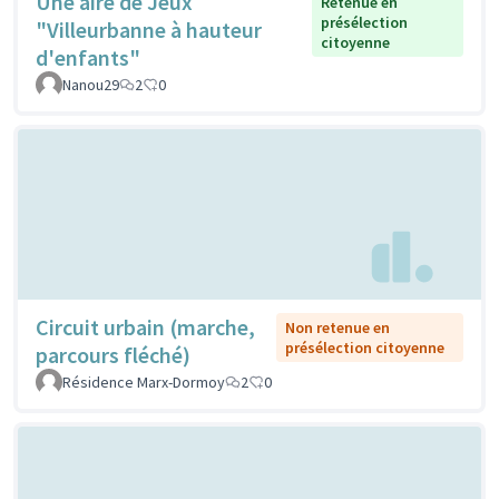
Une aire de Jeux
Retenue en
présélection
"Villeurbanne à hauteur
citoyenne
d'enfants"
Nanou29
2
0
Circuit urbain (marche,
Non retenue en
présélection citoyenne
parcours fléché)
Résidence Marx-Dormoy
2
0