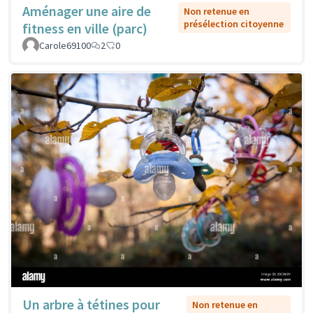
Aménager une aire de
Non retenue en
présélection citoyenne
fitness en ville (parc)
Carole69100
2
0
Un arbre à tétines pour
Non retenue en