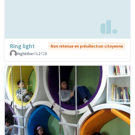
Ring light
Non retenue en présélection citoyenne
Highlither
2
0