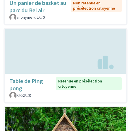
Un panier de basket au
Non retenue en
présélection citoyenne
parc du Bel air
anonyme
2
0
Table de Ping
Retenue en présélection
citoyenne
pong
K
2
0