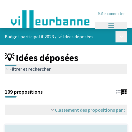
Se connecter
Menu princi
Menu p
Budget participatif 2023
/
💡 Idées déposées
💡 Idées déposées
Filtrer et rechercher
Passer la carte
Leaflet
|
©
OpenStreetMap
contributors
L'élément suivant est une carte qui présente les éléments de cet
+
109 propositions
−
Classement des propositions par :