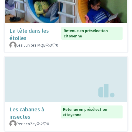
La tête dans les
Retenue en présélection
citoyenne
étoiles
Les Juniors MQB
3
0
Les cabanes à
Retenue en présélection
citoyenne
insectes
PeriscoZay
2
0