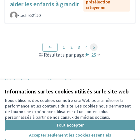
présélection
aider les enfants à grandir
citoyenne
Floch
2
0
1
2
3
4
5
Résultats par page :
25
Voir toutes les propositions retirées
Informations sur les cookies utilisés sur le site web
Nous utilisons des cookies sur notre site Web pour améliorer la
Conditions d'utilisation
performance et les contenus du site. Les cookies nous permettent
Paramètres des cookies
de fournir une expérience utilisateur et un contenu plus
Participez Villeurbanne sur X
Participez Villeurbanne sur Facebook
Participez Villeurbanne sur Instagram
Participez Villeurbanne sur YouTube
personnalisés à partir de nos canaux de médias sociaux.
(Lien externe)
(Lien externe)
(Lien externe)
(Lien externe)
Tout accepter
Accepter seulement les cookies essentiels