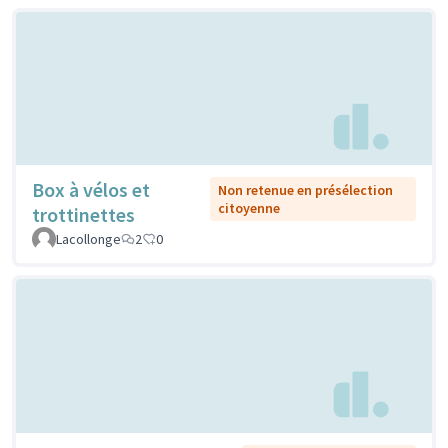
Box à vélos et
Non retenue en présélection
citoyenne
trottinettes
Lacollonge
2
0