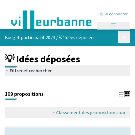
Se connecter
Menu princi
Menu p
Budget participatif 2023
/
💡 Idées déposées
💡 Idées déposées
Filtrer et rechercher
Passer la carte
Leaflet
|
©
OpenStreetMap
contributors
L'élément suivant est une carte qui présente les éléments de cet
+
109 propositions
−
Classement des propositions par :