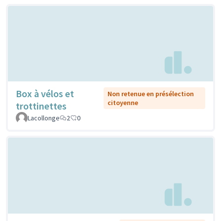
Box à vélos et
Non retenue en présélection
citoyenne
trottinettes
Lacollonge
2
0