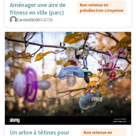
Aménager une aire de
Non retenue en
présélection citoyenne
fitness en ville (parc)
Carole69100
2
0
Un arbre à tétines pour
Non retenue en