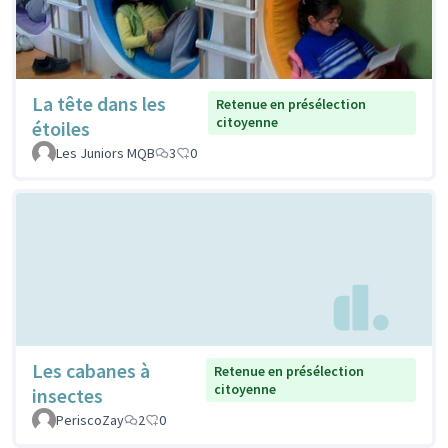
La tête dans les
Retenue en présélection
citoyenne
étoiles
Les Juniors MQB
3
0
Les cabanes à
Retenue en présélection
citoyenne
insectes
PeriscoZay
2
0