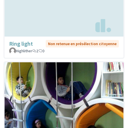
Ring light
Non retenue en présélection citoyenne
Highlither
2
0