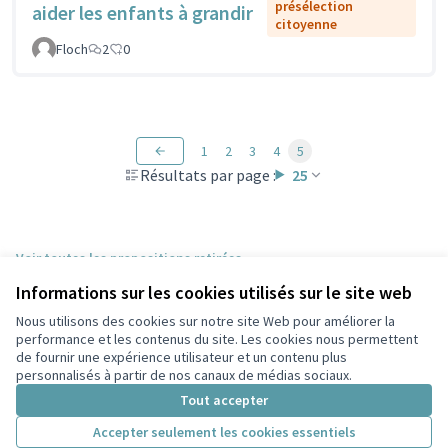
présélection
aider les enfants à grandir
citoyenne
Floch
2
0
1
2
3
4
5
Résultats par page :
25
Voir toutes les propositions retirées
Informations sur les cookies utilisés sur le site web
Nous utilisons des cookies sur notre site Web pour améliorer la
Conditions d'utilisation
performance et les contenus du site. Les cookies nous permettent
Paramètres des cookies
de fournir une expérience utilisateur et un contenu plus
Participez Villeurbanne sur X
Participez Villeurbanne sur Facebook
Participez Villeurbanne sur Instagram
Participez Villeurbanne sur YouTube
personnalisés à partir de nos canaux de médias sociaux.
(Lien externe)
(Lien externe)
(Lien externe)
(Lien externe)
Tout accepter
Accepter seulement les cookies essentiels