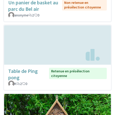
Un panier de basket au
Non retenue en
présélection citoyenne
parc du Bel air
anonyme
2
0
Table de Ping
Retenue en présélection
citoyenne
pong
K
2
0