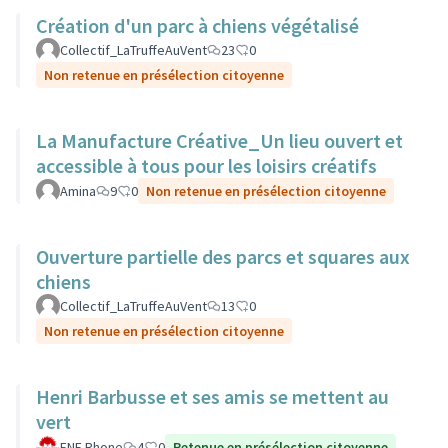
Création d'un parc à chiens végétalisé
Collectif_LaTruffeAuVent
23
0
Non retenue en présélection citoyenne
La Manufacture Créative_Un lieu ouvert et
accessible à tous pour les loisirs créatifs
Amina
9
0
Non retenue en présélection citoyenne
Ouverture partielle des parcs et squares aux
chiens
Collectif_LaTruffeAuVent
13
0
Non retenue en présélection citoyenne
Henri Barbusse et ses amis se mettent au
vert
FNE Rhone
4
0
Retenue en présélection citoyenne