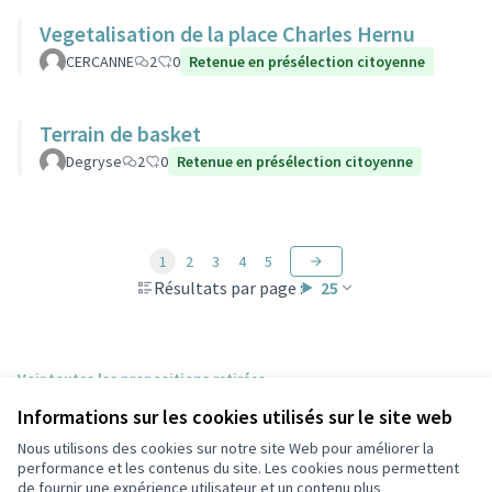
Vegetalisation de la place Charles Hernu
CERCANNE
2
0
Retenue en présélection citoyenne
Terrain de basket
Degryse
2
0
Retenue en présélection citoyenne
1
2
3
4
5
Résultats par page :
25
Voir toutes les propositions retirées
Informations sur les cookies utilisés sur le site web
Nous utilisons des cookies sur notre site Web pour améliorer la
Conditions d'utilisation
performance et les contenus du site. Les cookies nous permettent
Paramètres des cookies
de fournir une expérience utilisateur et un contenu plus
Participez Villeurbanne sur X
Participez Villeurbanne sur Facebook
Participez Villeurbanne sur Instagram
Participez Villeurbanne sur YouTube