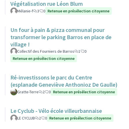
Végétalisation rue Léon Blum
Mélanie-f
3
0
Retenue en présélection citoyenne
Un four à pain & pizza communal pour
transformer le parking Barros en place de
village !
Collectif des Fourniers de Barros
1
0
Retenue en présélection citoyenne
Ré-investissons le parc du Centre
(esplanade Geneviève Anthonioz De Gaulle)
Gratte-Terre
2
0
Retenue en présélection citoyenne
Le Cyclub - Vélo école villeurbannaise
LE CYCLUB
2
0
Retenue en présélection citoyenne