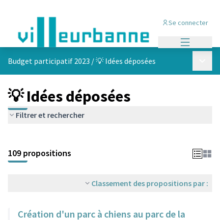
Se connecter
Menu princi
Menu p
Budget participatif 2023
/
💡 Idées déposées
💡 Idées déposées
Filtrer et rechercher
Passer la carte
Leaflet
|
©
OpenStreetMap
contributors
L'élément suivant est une carte qui présente les éléments de cet
+
109 propositions
−
Classement des propositions par :
Création d'un parc à chiens au parc de la