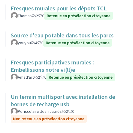
Fresques murales pour les dépots TCL
Thomas
2
0
Retenue en présélection citoyenne
Source d'eau potable dans tous les parcs
youyou
4
0
Retenue en présélection citoyenne
Fresques participatives murales :
Embellissons notre vi(ll)e
Amad'art
2
0
Retenue en présélection citoyenne
Un terrain multisport avec installation de
bornes de recharge usb
Periscolaire Jean Jaurès
2
0
Non retenue en présélection citoyenne