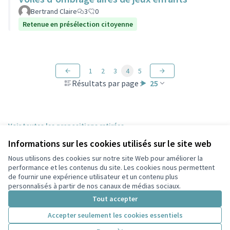
Bertrand Claire
3
0
Retenue en présélection citoyenne
1
2
3
4
5
Résultats par page :
25
Voir toutes les propositions retirées
Informations sur les cookies utilisés sur le site web
Nous utilisons des cookies sur notre site Web pour améliorer la
Conditions d'utilisation
performance et les contenus du site. Les cookies nous permettent
Paramètres des cookies
de fournir une expérience utilisateur et un contenu plus
Participez Villeurbanne sur X
Participez Villeurbanne sur Facebook
Participez Villeurbanne sur Instagram
Participez Villeurbanne sur YouTube
personnalisés à partir de nos canaux de médias sociaux.
(Lien externe)
(Lien externe)
(Lien externe)
(Lien externe)
Tout accepter
Accepter seulement les cookies essentiels
Licence Cre
(Lien extern