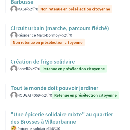
Barbusse
MASI
2
0
Non retenue en présélection citoyenne
Circuit urbain (marche, parcours fléché)
Résidence Marx-Dormoy
2
0
Non retenue en présélection citoyenne
Création de frigo solidaire
Ashell
2
0
Retenue en présélection citoyenne
Tout le monde doit pouvoir jardiner
NOUGAT4069
2
0
Retenue en présélection citoyenne
"Une épicerie solidaire mixte" au quartier
des Brosses à Villeurbanne
épicerie solidaire
8
0