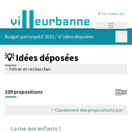
Se connecter
Menu princi
Menu p
Budget participatif 2023
/
💡 Idées déposées
💡 Idées déposées
Filtrer et rechercher
Passer la carte
Leaflet
|
©
OpenStreetMap
contributors
L'élément suivant est une carte qui présente les éléments de cet
+
109 propositions
−
Classement des propositions par :
La rue aux enfants !