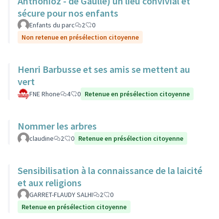
Anthonioz - de Gaulle) un lieu convivial et
sécure pour nos enfants
Enfants du parc
2
0
Non retenue en présélection citoyenne
Henri Barbusse et ses amis se mettent au
vert
FNE Rhone
4
0
Retenue en présélection citoyenne
Nommer les arbres
claudine
2
0
Retenue en présélection citoyenne
Sensibilisation à la connaissance de la laicité
et aux religions
GARRET-FLAUDY SALHI
2
0
Retenue en présélection citoyenne