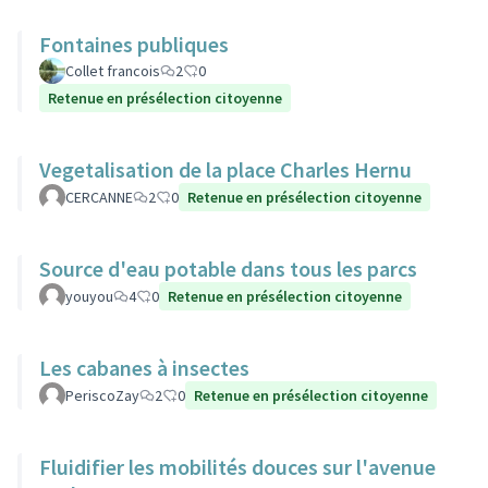
Fontaines publiques
Collet francois
2
0
Retenue en présélection citoyenne
Vegetalisation de la place Charles Hernu
CERCANNE
2
0
Retenue en présélection citoyenne
Source d'eau potable dans tous les parcs
youyou
4
0
Retenue en présélection citoyenne
Les cabanes à insectes
PeriscoZay
2
0
Retenue en présélection citoyenne
Fluidifier les mobilités douces sur l'avenue