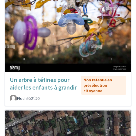
Un arbre à tétines pour
Non retenue en
présélection
aider les enfants à grandir
citoyenne
Floch
2
0