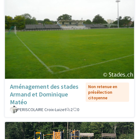
Aménagement des stades
Non retenue en
présélection
Armand et Dominique
citoyenne
Matéo
PERISCOLAIRE Croix-Luizet
2
0