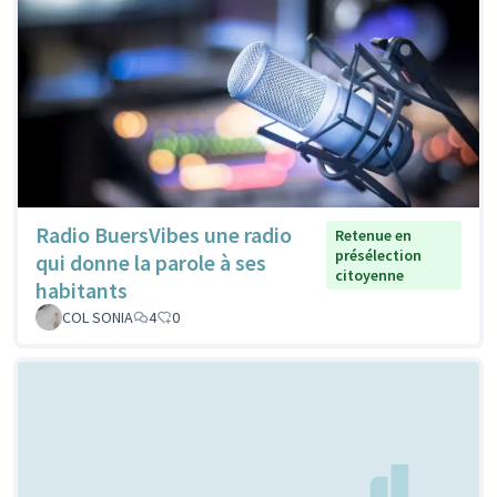
Radio BuersVibes une radio
Retenue en
présélection
qui donne la parole à ses
citoyenne
habitants
COL SONIA
4
0