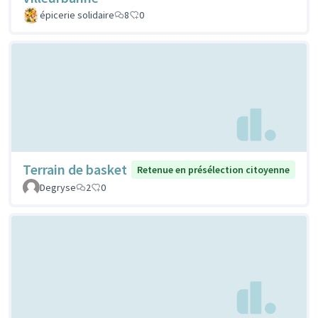
épicerie solidaire
8
0
Terrain de basket
Retenue en présélection citoyenne
Degryse
2
0