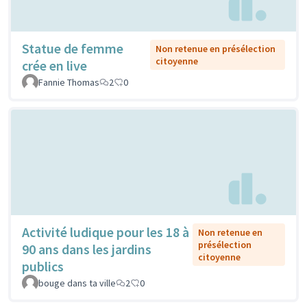
Statue de femme
Non retenue en présélection
citoyenne
crée en live
Fannie Thomas
2
0
Activité ludique pour les 18 à
Non retenue en
présélection
90 ans dans les jardins
citoyenne
publics
bouge dans ta ville
2
0