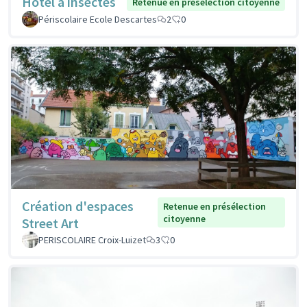
Hôtel à insectes
Retenue en présélection citoyenne
Périscolaire Ecole Descartes
2
0
Création d'espaces
Retenue en présélection
citoyenne
Street Art
PERISCOLAIRE Croix-Luizet
3
0