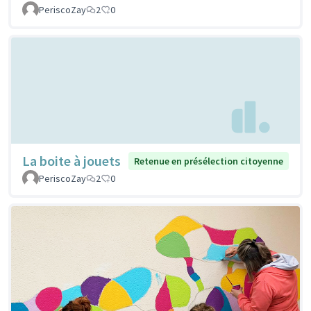
PeriscoZay
2
0
La boite à jouets
Retenue en présélection citoyenne
PeriscoZay
2
0