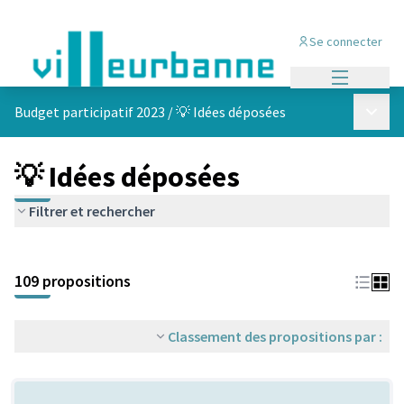
Se connecter
Menu princi
Menu p
Budget participatif 2023
/
💡 Idées déposées
💡 Idées déposées
Filtrer et rechercher
Passer la carte
Leaflet
|
©
OpenStreetMap
contributors
L'élément suivant est une carte qui présente les éléments de cet
+
109 propositions
−
Classement des propositions par :