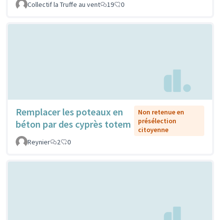
Collectif la Truffe au vent
19
0
Remplacer les poteaux en
Non retenue en
présélection
béton par des cyprès totem
citoyenne
Reynier
2
0