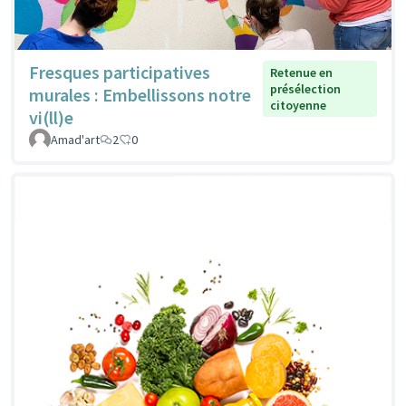
Fresques participatives
Retenue en
présélection
murales : Embellissons notre
citoyenne
vi(ll)e
Amad'art
2
0