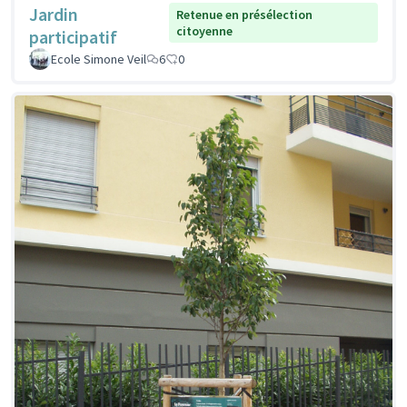
Jardin
Retenue en présélection
citoyenne
participatif
Ecole Simone Veil
6
0