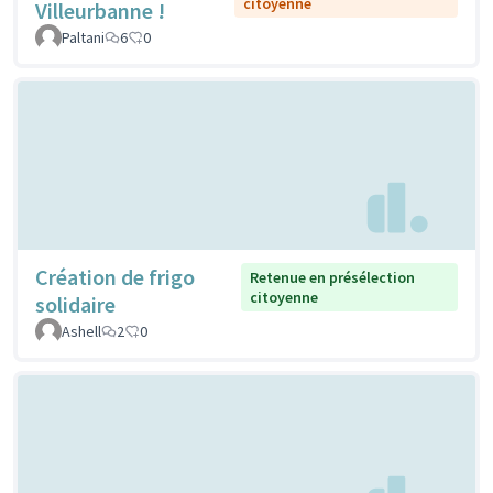
citoyenne
Villeurbanne !
Paltani
6
0
Création de frigo
Retenue en présélection
citoyenne
solidaire
Ashell
2
0