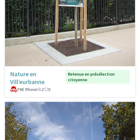
Nature en
Retenue en présélection
citoyenne
Vill’eurbanne
FNE Rhone
2
0