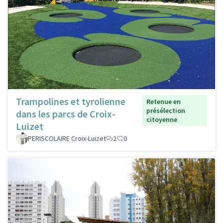
Trampolines et tyrolienne
Retenue en
présélection
dans les parcs de Croix-
citoyenne
Luizet
PERISCOLAIRE Croix-Luizet
2
0