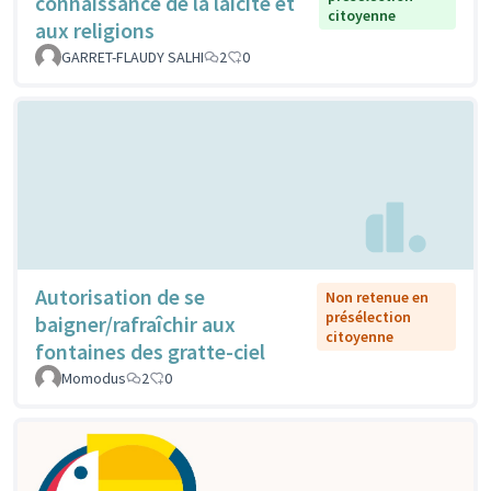
connaissance de la laicité et
citoyenne
aux religions
GARRET-FLAUDY SALHI
2
0
Autorisation de se
Non retenue en
présélection
baigner/rafraîchir aux
citoyenne
fontaines des gratte-ciel
Momodus
2
0