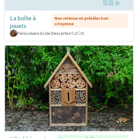
La boîte à
Non retenue en présélection
citoyenne
jouets
Périscolaire Ecole Descartes
2
0