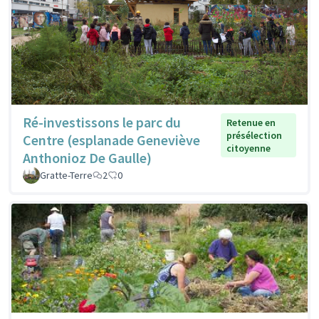
Ré-investissons le parc du
Retenue en
présélection
Centre (esplanade Geneviève
citoyenne
Anthonioz De Gaulle)
Gratte-Terre
2
0