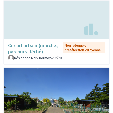
Circuit urbain (marche,
Non retenue en
présélection citoyenne
parcours fléché)
Résidence Marx-Dormoy
2
0