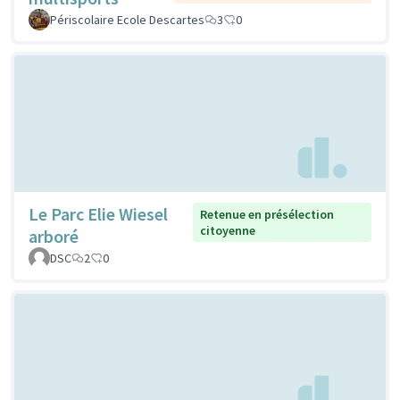
Périscolaire Ecole Descartes
3
0
Le Parc Elie Wiesel
Retenue en présélection
citoyenne
arboré
DSC
2
0