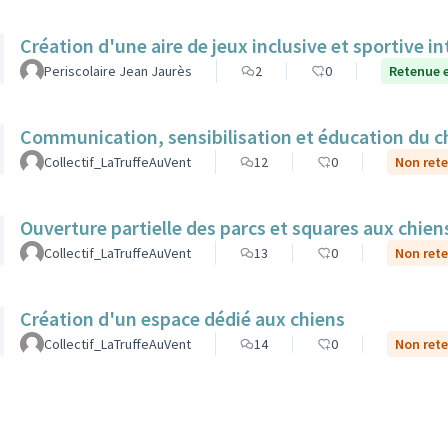
Création d'une aire de jeux inclusive et sportive i
Periscolaire Jean Jaurès
2
0
Retenue e
Communication, sensibilisation et éducation du ch
Collectif_LaTruffeAuVent
12
0
Non rete
Ouverture partielle des parcs et squares aux chien
Collectif_LaTruffeAuVent
13
0
Non rete
Création d'un espace dédié aux chiens
Collectif_LaTruffeAuVent
14
0
Non rete