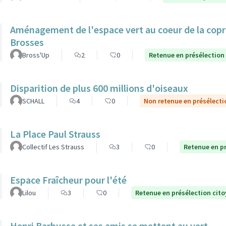
Aménagement de l'espace vert au coeur de la copro
Brosses
Bross'Up
2
0
Retenue en présélection
Disparition de plus 600 millions d'oiseaux
SCHALL
4
0
Non retenue en présélecti
La Place Paul Strauss
Collectif Les Strauss
3
0
Retenue en p
Espace Fraîcheur pour l'été
Lilou
3
0
Retenue en présélection cit
Henri Barbusse et ses amis se mettent au vert