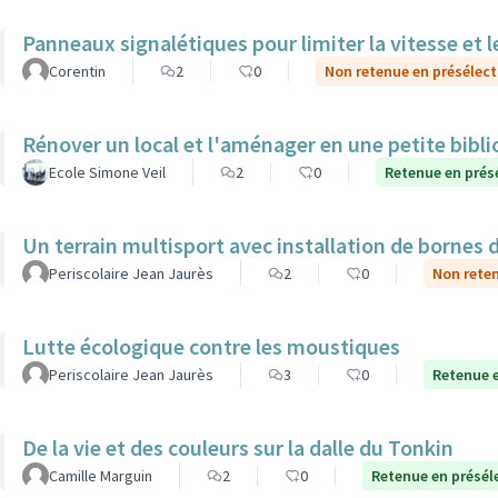
Panneaux signalétiques pour limiter la vitesse et l
Corentin
2
0
Non retenue en présélect
Rénover un local et l'aménager en une petite bibl
Ecole Simone Veil
2
0
Retenue en prés
Un terrain multisport avec installation de bornes 
Periscolaire Jean Jaurès
2
0
Non reten
Lutte écologique contre les moustiques
Periscolaire Jean Jaurès
3
0
Retenue e
De la vie et des couleurs sur la dalle du Tonkin
Camille Marguin
2
0
Retenue en présél