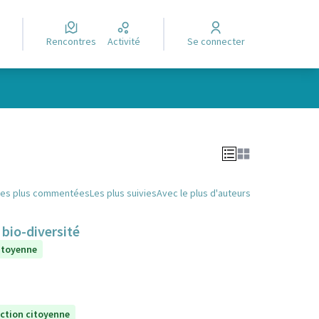
Rencontres
Activité
Se connecter
Leaflet
|
©
OpenStreetMap
contributors
e des points de carte. L'élément peut être utilisé avec un lecteur
Les plus commentées
Les plus suivies
Avec le plus d'auteurs
 bio-diversité
itoyenne
ection citoyenne