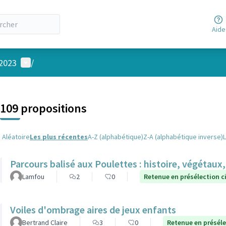
Aide
Menu utilisateur
 2023
/
 la carte
 suivant est une carte qui présente les éléments de cette page comm
109 propositions
Aléatoire
Les plus récentes
A-Z (alphabétique)
Z-A (alphabétique inverse)
Parcours balisé aux Poulettes : histoire, végétaux,
Lamfou
2
0
Retenue en présélection c
Voiles d'ombrage aires de jeux enfants
Bertrand Claire
3
0
Retenue en présél