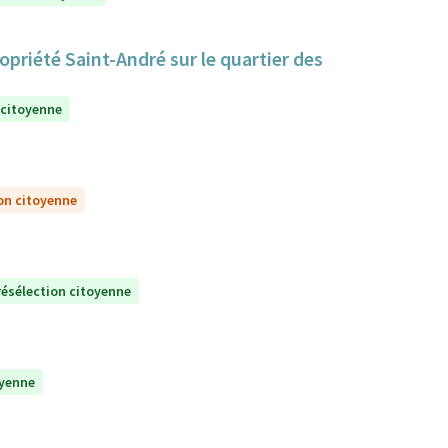
priété Saint-André sur le quartier des
 citoyenne
on citoyenne
résélection citoyenne
oyenne