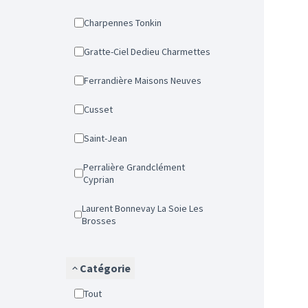
Charpennes Tonkin
Gratte-Ciel Dedieu Charmettes
Ferrandière Maisons Neuves
Cusset
Saint-Jean
Perralière Grandclément
Cyprian
Laurent Bonnevay La Soie Les
Brosses
Catégorie
Tout