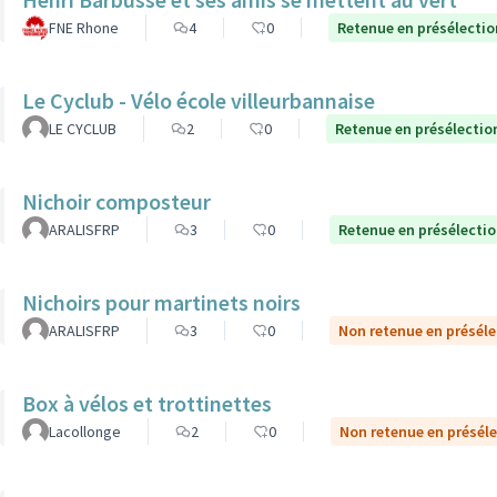
FNE Rhone
4
0
Retenue en présélectio
Le Cyclub - Vélo école villeurbannaise
LE CYCLUB
2
0
Retenue en présélectio
Nichoir composteur
ARALISFRP
3
0
Retenue en présélecti
Nichoirs pour martinets noirs
ARALISFRP
3
0
Non retenue en préséle
Box à vélos et trottinettes
Lacollonge
2
0
Non retenue en présél