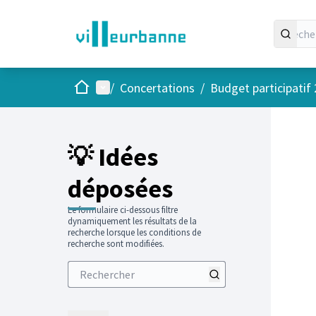
Accueil
Menu principal
/
Concertations
/
Budget participatif
Passer
L'élément
+
−
💡 Idées
déposées
Le formulaire ci-dessous filtre
dynamiquement les résultats de la
recherche lorsque les conditions de
recherche sont modifiées.