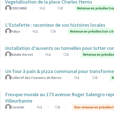
Vegetalisation de la place Charles Hernu
CERCANNE
2
0
Retenue en présélectio
L'Estafette : raconteur de vos histoires locales
Yuliya
2
0
Retenue en présélection ci
Installation d'auvents ou tonnelles pour lutter con
Natalie Dorset
2
0
Retenue en préséle
Un four à pain & pizza communal pour transformer l
Collectif des Fourniers de Barros
1
0
R
Fresque murale au 173 avenue Roger Salengro rep
Villeurbanne
Corentin
2
0
Non retenue en présélect