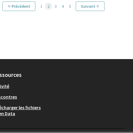
Précédent
1
2
3
4
5
Suivant
ssources
ivité
ncontres
écharger les fichiers
en Data