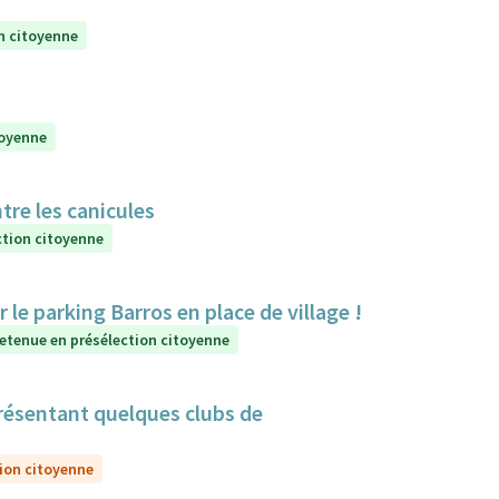
n citoyenne
toyenne
tre les canicules
ction citoyenne
e parking Barros en place de village !
etenue en présélection citoyenne
résentant quelques clubs de
ion citoyenne