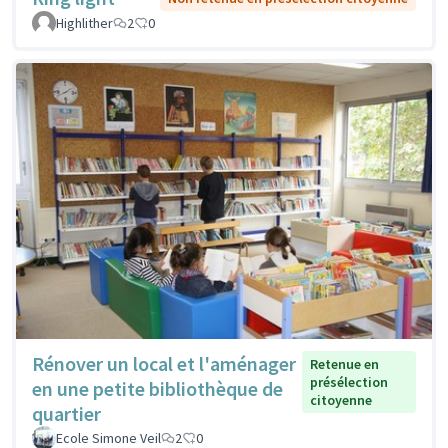
Highlither
2
0
Rénover un local et l'aménager
Retenue en
présélection
en une petite bibliothèque de
citoyenne
quartier
Ecole Simone Veil
2
0