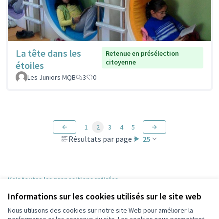
La tête dans les
Retenue en présélection
citoyenne
étoiles
Les Juniors MQB
3
0
1
2
3
4
5
Résultats par page :
25
Voir toutes les propositions retirées
Informations sur les cookies utilisés sur le site web
Nous utilisons des cookies sur notre site Web pour améliorer la
Conditions d'utilisation