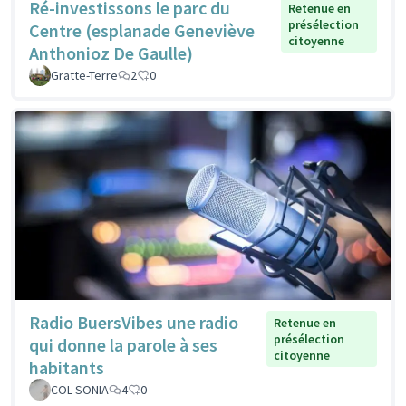
Ré-investissons le parc du
Retenue en
présélection
Centre (esplanade Geneviève
citoyenne
Anthonioz De Gaulle)
Gratte-Terre
2
0
Radio BuersVibes une radio
Retenue en
présélection
qui donne la parole à ses
citoyenne
habitants
COL SONIA
4
0