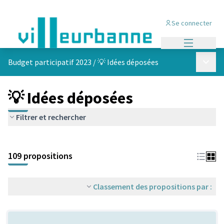
Se connecter
Menu princi
Menu p
Budget participatif 2023
/
💡 Idées déposées
💡 Idées déposées
Filtrer et rechercher
Passer la carte
Leaflet
|
©
OpenStreetMap
contributors
L'élément suivant est une carte qui présente les éléments de cet
+
109 propositions
−
Classement des propositions par :