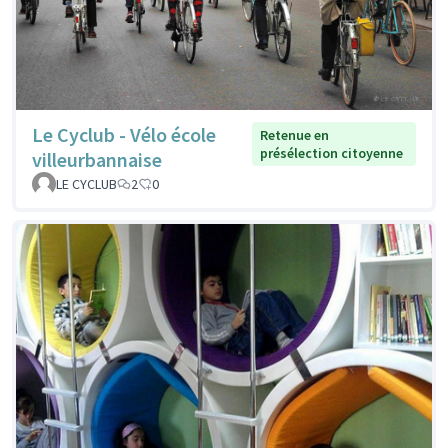
Le Cyclub - Vélo école
Retenue en
présélection citoyenne
villeurbannaise
LE CYCLUB
2
0