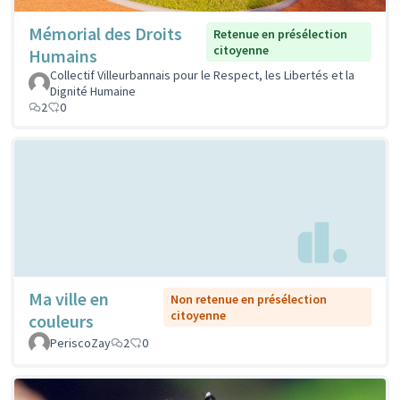
Mémorial des Droits
Retenue en présélection
citoyenne
Humains
Collectif Villeurbannais pour le Respect, les Libertés et la
Dignité Humaine
2
0
Ma ville en
Non retenue en présélection
citoyenne
couleurs
PeriscoZay
2
0