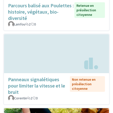
Parcours balisé aux Poulettes :
Retenue en
présélection
histoire, végétaux, bio-
citoyenne
diversité
Lamfou
2
0
Panneaux signalétiques
Non retenue en
présélection
pour limiter la vitesse et le
citoyenne
bruit
Corentin
2
0