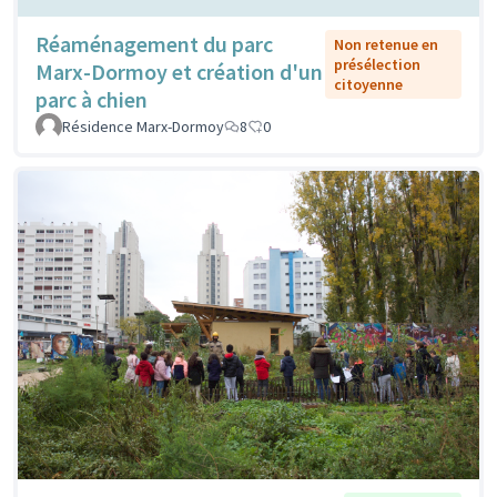
Réaménagement du parc
Non retenue en
présélection
Marx-Dormoy et création d'un
citoyenne
parc à chien
Résidence Marx-Dormoy
8
0