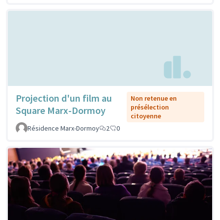
Projection d'un film au
Non retenue en
présélection
Square Marx-Dormoy
citoyenne
Résidence Marx-Dormoy
2
0