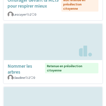
présélection
pour respirer mieux
citoyenne
Lescuyer
2
0
Nommer les
Retenue en présélection
citoyenne
arbres
claudine
2
0