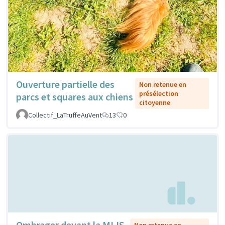
Ouverture partielle des
Non retenue en
présélection
parcs et squares aux chiens
citoyenne
Collectif_LaTruffeAuVent
13
0
Ombrager devant la MLIS
Non retenue en