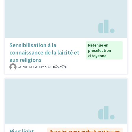
Sensibilisation à la
Retenue en
présélection
connaissance de la laicité et
citoyenne
aux religions
GARRET-FLAUDY SALHI
2
0
Ring light
Non retenue en présélection citoyenne