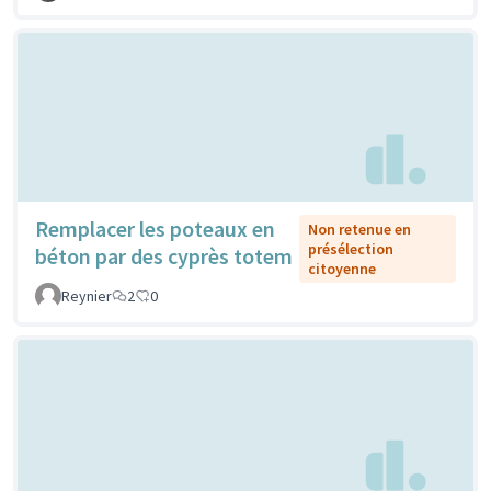
Remplacer les poteaux en
Non retenue en
présélection
béton par des cyprès totem
citoyenne
Reynier
2
0