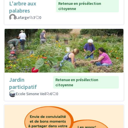
L'arbre aux
Retenue en présélection
citoyenne
palabres
Lafarge
3
0
Jardin
Retenue en présélection
citoyenne
participatif
Ecole Simone Veil
6
0