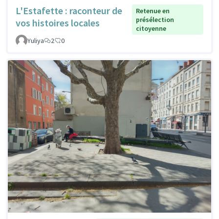
L'Estafette : raconteur de
Retenue en
présélection
vos histoires locales
citoyenne
Yuliya
2
0