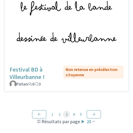
Festival BD à
Non retenue en présélection
citoyenne
Villeurbanne !
Paltani
6
0
1
2
3
4
5
Résultats par page :
25