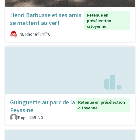
Henri Barbusse et ses amis
Retenue en
présélection
se mettent au vert
citoyenne
FNE Rhone
4
0
Guinguette au parc de la
Retenue en présélection
citoyenne
Feyssine
Truglia
5
0