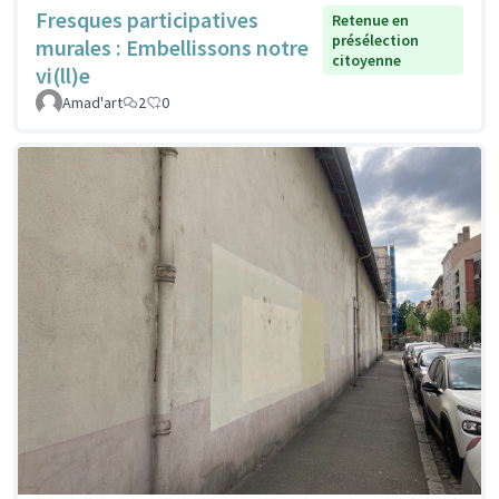
Fresques participatives
Retenue en
présélection
murales : Embellissons notre
citoyenne
vi(ll)e
Amad'art
2
0