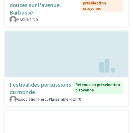
présélection
douces sur l'avenue
citoyenne
Barbusse
MASI
2
0
Festival des percussions
Retenue en présélection
citoyenne
du monde
Association Percut'Ensemble
2
0