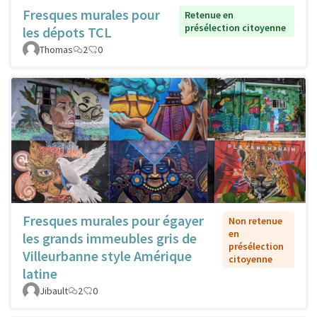
Fresques murales pour
Retenue en
présélection citoyenne
les dépots TCL
Thomas
2
0
Fresques murales pour égayer
Non retenue
en
les grands immeubles gris de
présélection
Villeurbanne style Amérique
citoyenne
latine
Jibault
2
0