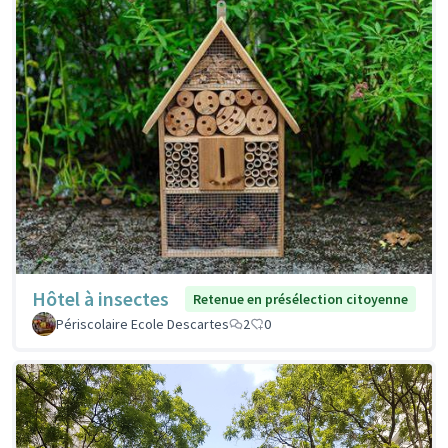
Hôtel à insectes
Retenue en présélection citoyenne
Périscolaire Ecole Descartes
2
0