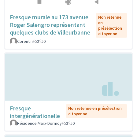
Fresque murale au 173 avenue
Non retenue
en
Roger Salengro représentant
présélection
quelques clubs de Villeurbanne
citoyenne
Corentin
2
0
Fresque
Non retenue en présélection
citoyenne
intergénérationelle
Résidence Marx-Dormoy
2
0