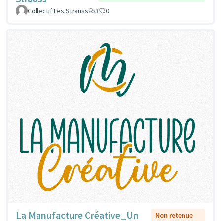
Collectif Les Strauss
3
0
La Manufacture Créative_Un
Non retenue