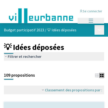
Se connecter
Menu princi
Menu p
Budget participatif 2023
/
💡 Idées déposées
💡 Idées déposées
Filtrer et rechercher
Passer la carte
Leaflet
|
©
OpenStreetMap
contributors
L'élément suivant est une carte qui présente les éléments de cet
+
109 propositions
−
Classement des propositions par :