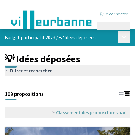
Se connecter
Menu princi
Menu p
Budget participatif 2023
/
💡 Idées déposées
💡 Idées déposées
Filtrer et rechercher
Passer la carte
Leaflet
|
©
OpenStreetMap
contributors
L'élément suivant est une carte qui présente les éléments de cet
+
109 propositions
−
Classement des propositions par :