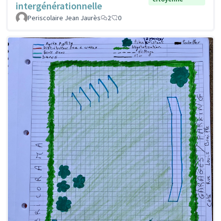
intergénérationnelle
Periscolaire Jean Jaurès
2
0