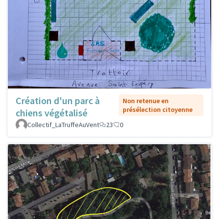
Création d'un parc à
Non retenue en
présélection citoyenne
chiens végétalisé
Collectif_LaTruffeAuVent
23
0