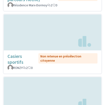
Résidence Marx-Dormoy
2
0
Casiers
Non retenue en présélection
citoyenne
sportifs
RONZY
2
0