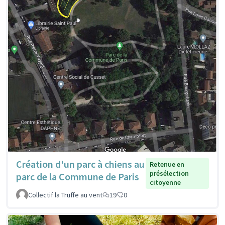
Création d'un parc à chiens au
Retenue en
présélection
parc de la Commune de Paris
citoyenne
Collectif la Truffe au vent
19
0