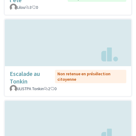
Lilou
3
0
Escalade au
Non retenue en présélection
citoyenne
Tonkin
ULISTPA Tonkin
2
0