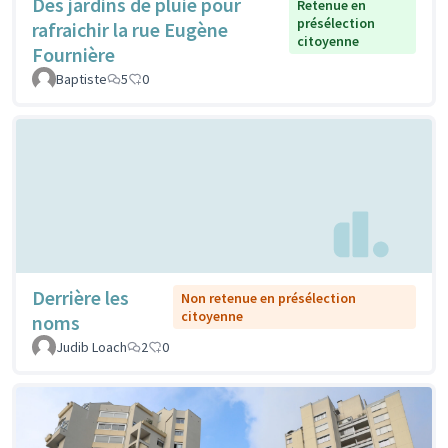
Des jardins de pluie pour
Retenue en
présélection
rafraichir la rue Eugène
citoyenne
Fournière
Baptiste
5
0
Derrière les
Non retenue en présélection
citoyenne
noms
Judib Loach
2
0