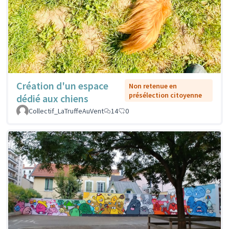
Création d'un espace
Non retenue en
présélection citoyenne
dédié aux chiens
Collectif_LaTruffeAuVent
14
0