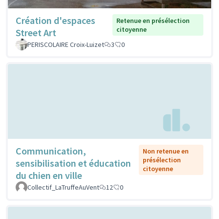
Création d'espaces
Retenue en présélection
citoyenne
Street Art
PERISCOLAIRE Croix-Luizet
3
0
Communication,
Non retenue en
présélection
sensibilisation et éducation
citoyenne
du chien en ville
Collectif_LaTruffeAuVent
12
0