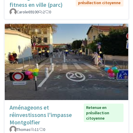
présélection citoyenne
fitness en ville (parc)
Carole69100
2
0
Aménageons et
Retenue en
présélection
réinvestissons l'impasse
citoyenne
Montgolfier
Thomas
11
0