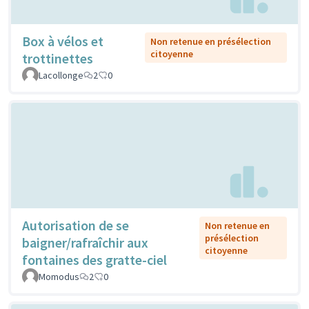
Box à vélos et
Non retenue en présélection
citoyenne
trottinettes
Lacollonge
2
0
Autorisation de se
Non retenue en
présélection
baigner/rafraîchir aux
citoyenne
fontaines des gratte-ciel
Momodus
2
0