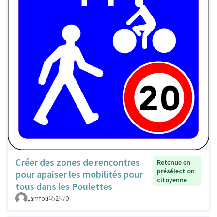
Créer des zones de rencontres
Retenue en
présélection
pour apaiser les mobilités pour
citoyenne
tous dans les Poulettes
Lamfou
2
0