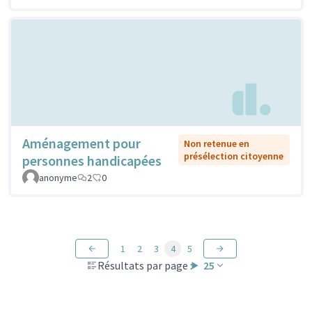
Aménagement pour
Non retenue en
présélection citoyenne
personnes handicapées
anonyme
2
0
1
2
3
4
5
Résultats par page :
25