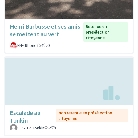
Henri Barbusse et ses amis
Retenue en
présélection
se mettent au vert
citoyenne
FNE Rhone
4
0
Escalade au
Non retenue en présélection
citoyenne
Tonkin
ULISTPA Tonkin
2
0