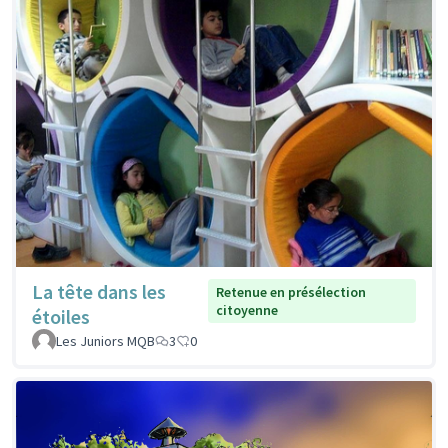
La tête dans les
Retenue en présélection
citoyenne
étoiles
Les Juniors MQB
3
0