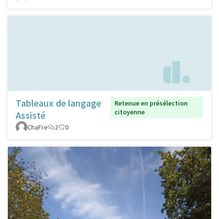
Tableaux de langage
Retenue en présélection
citoyenne
Assisté
ChaFre
2
0