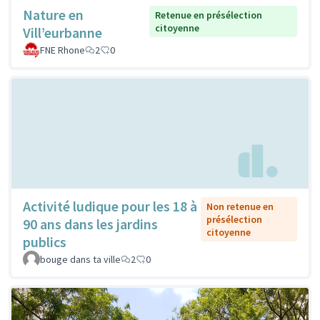
Nature en
Retenue en présélection
citoyenne
Vill’eurbanne
FNE Rhone
2
0
Activité ludique pour les 18 à
Non retenue en
présélection
90 ans dans les jardins
citoyenne
publics
bouge dans ta ville
2
0