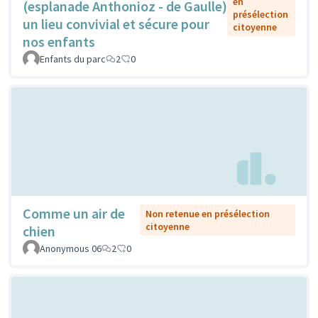
en
(esplanade Anthonioz - de Gaulle)
présélection
un lieu convivial et sécure pour
citoyenne
nos enfants
Enfants du parc
2
0
Comme un air de
Non retenue en présélection
citoyenne
chien
Anonymous 06
2
0