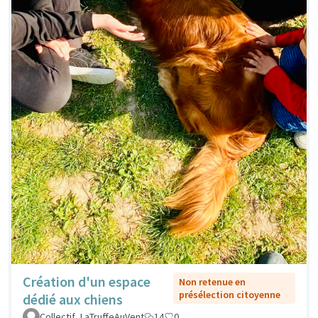
Création d'un espace
Non retenue en
présélection citoyenne
dédié aux chiens
Collectif_LaTruffeAuVent
14
0