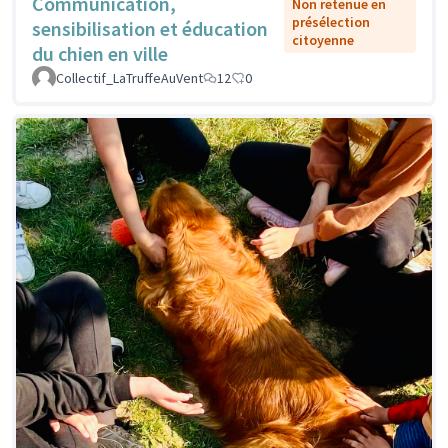
Communication,
Non retenue en
présélection
sensibilisation et éducation
citoyenne
du chien en ville
Collectif_LaTruffeAuVent
12
0