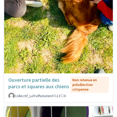
Ouverture partielle des
Non retenue en
présélection
parcs et squares aux chiens
citoyenne
Collectif_LaTruffeAuVent
13
0