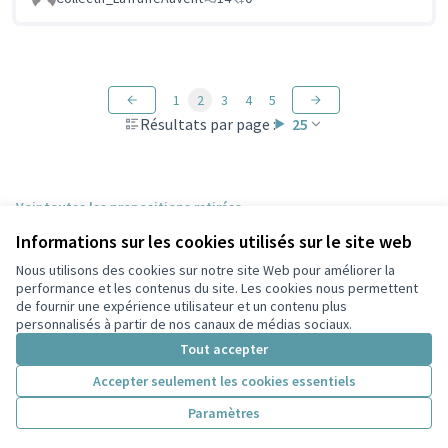
1
2
3
4
5
Résultats par page :
25
Voir toutes les propositions retirées
Informations sur les cookies utilisés sur le site web
Nous utilisons des cookies sur notre site Web pour améliorer la
Conditions d'utilisation
performance et les contenus du site. Les cookies nous permettent
Paramètres des cookies
de fournir une expérience utilisateur et un contenu plus
Participez Villeurbanne sur X
Participez Villeurbanne sur Facebook
Participez Villeurbanne sur Instagram
Participez Villeurbanne sur YouTube
personnalisés à partir de nos canaux de médias sociaux.
(Lien externe)
(Lien externe)
(Lien externe)
(Lien externe)
Tout accepter
Accepter seulement les cookies essentiels
Licence Cre
(Lien extern
Paramètres
(Lien externe)
Site réalisé grâce au
logiciel libre Decidim
.
(Lien externe)