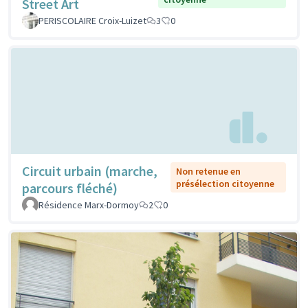
Street Art
PERISCOLAIRE Croix-Luizet
3
0
Circuit urbain (marche,
Non retenue en
présélection citoyenne
parcours fléché)
Résidence Marx-Dormoy
2
0