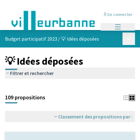
Se connecter
Menu princi
Menu p
Budget participatif 2023
/
💡 Idées déposées
💡 Idées déposées
Filtrer et rechercher
Passer la carte
Leaflet
|
©
OpenStreetMap
contributors
L'élément suivant est une carte qui présente les éléments de cet
+
109 propositions
−
Classement des propositions par :