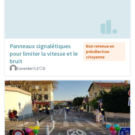
Panneaux signalétiques
Non retenue en
présélection
pour limiter la vitesse et le
citoyenne
bruit
Corentin
2
0