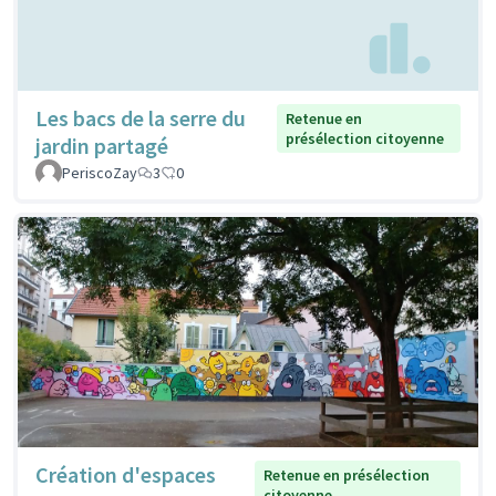
Les bacs de la serre du
Retenue en
présélection citoyenne
jardin partagé
PeriscoZay
3
0
Création d'espaces
Retenue en présélection
citoyenne