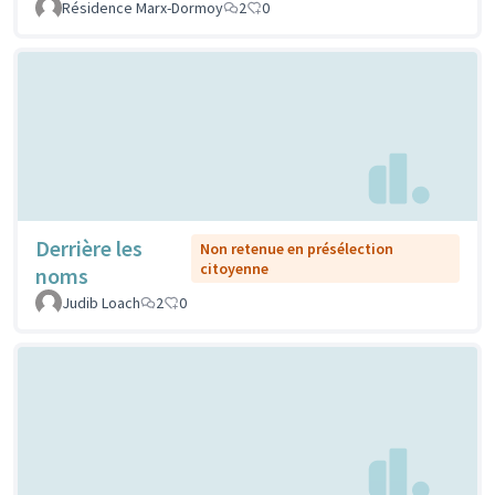
Résidence Marx-Dormoy
2
0
Derrière les
Non retenue en présélection
citoyenne
noms
Judib Loach
2
0