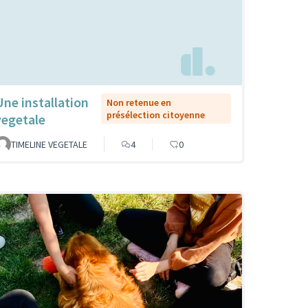
Une installation
Non retenue en
présélection citoyenne
vegetale
TIMELINE VEGETALE
4
0