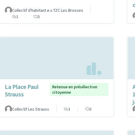
Collectif d'habitant.e.s TZC Les Brosses
1
0
La Place Paul
Retenue en présélection
citoyenne
Strauss
Collectif Les Strauss
3
0