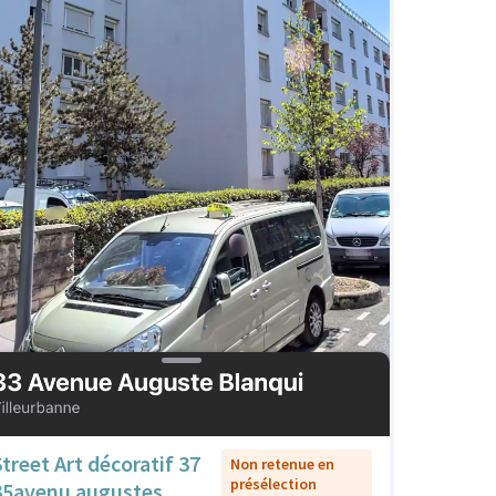
Street Art décoratif 37
Non retenue en
présélection
35avenu augustes