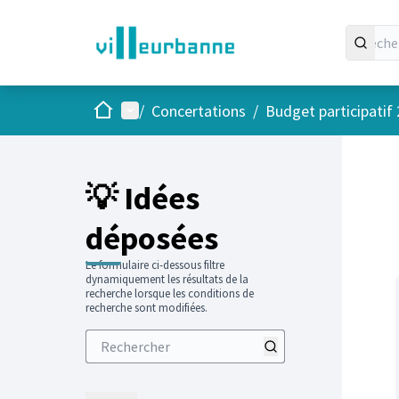
Accueil
Menu principal
/
Concertations
/
Budget participatif
Passer
L'élément
+
−
💡 Idées
déposées
Le formulaire ci-dessous filtre
dynamiquement les résultats de la
recherche lorsque les conditions de
recherche sont modifiées.