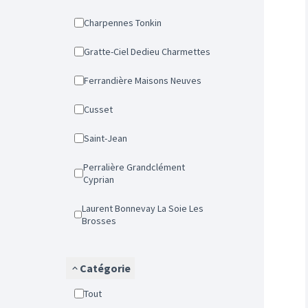
Charpennes Tonkin
Gratte-Ciel Dedieu Charmettes
Ferrandière Maisons Neuves
Cusset
Saint-Jean
Perralière Grandclément
Cyprian
Laurent Bonnevay La Soie Les
Brosses
Catégorie
Tout