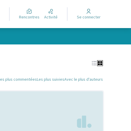
Rencontres
Activité
Se connecter
Leaflet
|
©
OpenStreetMap
contributors
e des points de carte. L'élément peut être utilisé avec un lecteur
Les plus commentées
Les plus suivies
Avec le plus d'auteurs