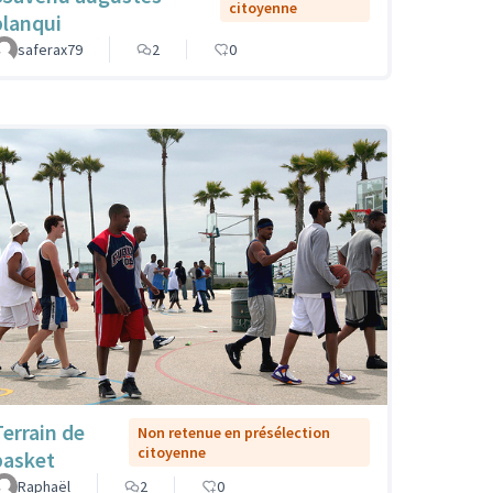
citoyenne
blanqui
saferax79
2
0
Terrain de
Non retenue en présélection
citoyenne
basket
Raphaël
2
0