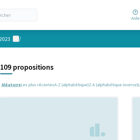
Aide
Menu utilisateur
 2023
/
 la carte
 suivant est une carte qui présente les éléments de cette page comm
109 propositions
Aléatoire
Les plus récentes
A-Z (alphabétique)
Z-A (alphabétique inverse)