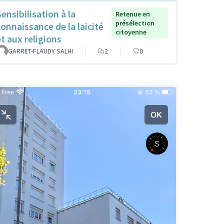
ensibilisation à la
Retenue en
présélection
connaissance de la laicité
citoyenne
et aux religions
GARRET-FLAUDY SALHI
2
0