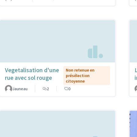
Vegetalisation d'une
Non retenue en
présélection
rue avec sol rouge
citoyenne
Jauneau
2
0