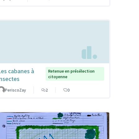
Les cabanes à
Retenue en présélection
citoyenne
insectes
PeriscoZay
2
0