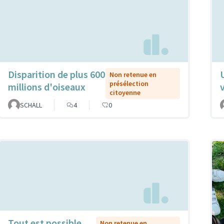
Disparition de plus 600
Non retenue en
présélection
millions d'oiseaux
citoyenne
SCHALL
4
0
Tout est possible
Non retenue en