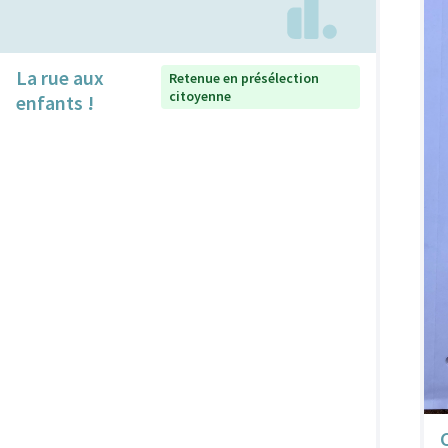
La rue aux
Retenue en présélection
citoyenne
enfants !