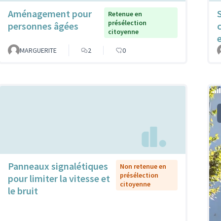
Aménagement pour
S
Retenue en
présélection
personnes âgées
citoyenne
MARGUERITE
2
0
Panneaux signalétiques
Non retenue en
présélection
pour limiter la vitesse et
citoyenne
le bruit