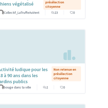
présélection
chiens végétalisé
citoyenne
Collectif_LaTruffeAuVent
23
0
Activité ludique pour les
Non retenue en
présélection
18 à 90 ans dans les
citoyenne
jardins publics
bouge dans ta ville
2
0