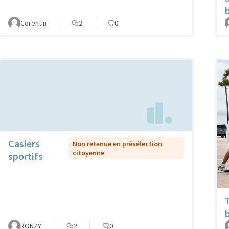
Corentin
2
0
Casiers
Non retenue en présélection
citoyenne
sportifs
RONZY
2
0