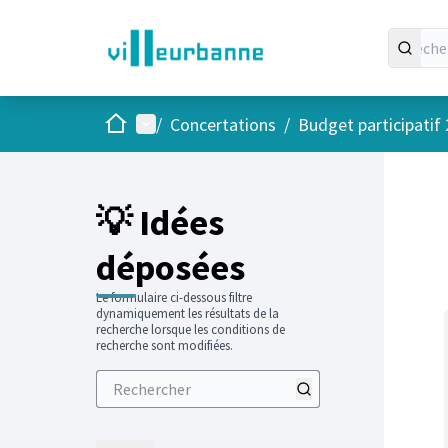
Accueil
Menu principal
/
Concertations
/
Budget participatif
Passer
L'élément
+
−
💡 Idées
déposées
Le formulaire ci-dessous filtre
dynamiquement les résultats de la
recherche lorsque les conditions de
recherche sont modifiées.