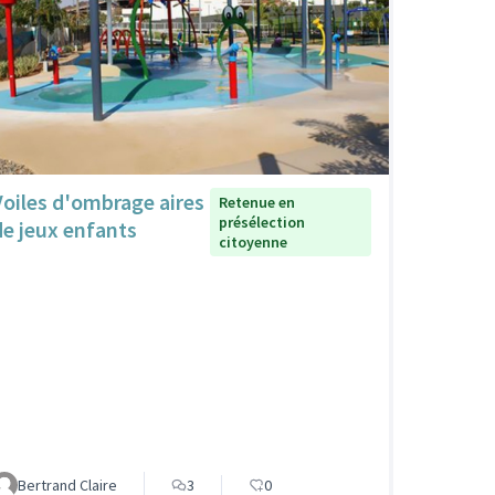
Voiles d'ombrage aires
Retenue en
présélection
de jeux enfants
citoyenne
Bertrand Claire
3
0