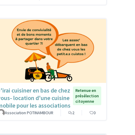
J'irai cuisiner en bas de chez
Retenue en
présélection
vous- location d'une cuisine
citoyenne
mobile pour les associations
Association POTINAMBOUR
2
0