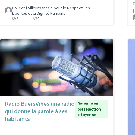
Collectif Villeurbannais pour le Respect, les
Libertés et la Dignité Humaine
2
0
Radio BuersVibes une radio
Retenue en
présélection
qui donne la parole à ses
citoyenne
habitants