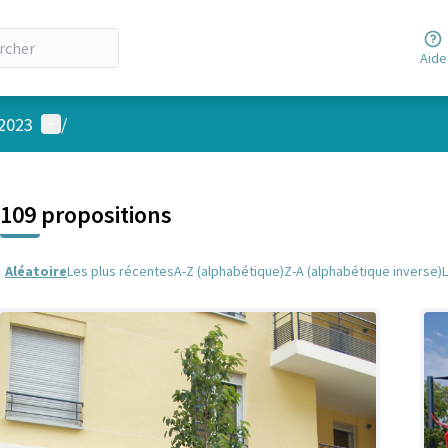
Aide
Menu utilisateur
 2023
/
 la carte
 suivant est une carte qui présente les éléments de cette page comm
109 propositions
Aléatoire
Les plus récentes
A-Z (alphabétique)
Z-A (alphabétique inverse)