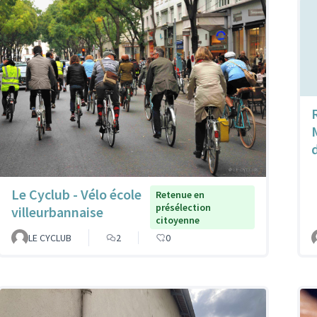
Le Cyclub - Vélo école
Retenue en
présélection
villeurbannaise
citoyenne
LE CYCLUB
2
0