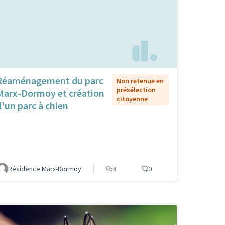
Réaménagement du parc
Non retenue en
présélection
Marx-Dormoy et création
citoyenne
d'un parc à chien
Résidence Marx-Dormoy
8
0