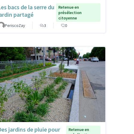
Les bacs de la serre du
Retenue en
présélection
jardin partagé
citoyenne
PeriscoZay
3
0
Des jardins de pluie pour
Retenue en