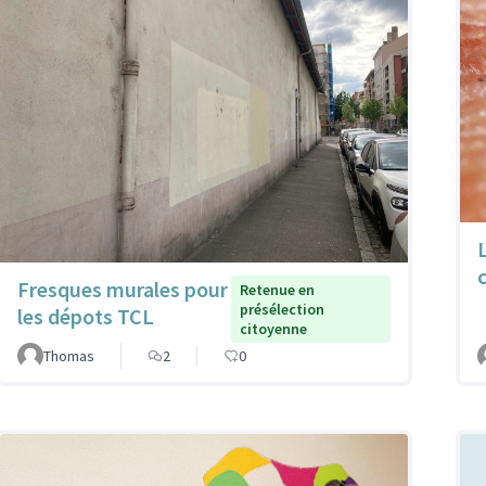
Fresques murales pour
Retenue en
présélection
les dépots TCL
citoyenne
Thomas
2
0