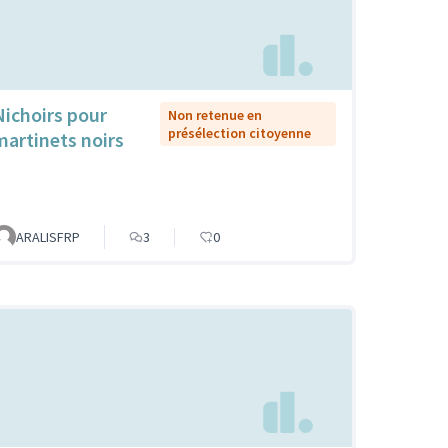
Nichoirs pour
Non retenue en
présélection citoyenne
martinets noirs
ARALISFRP
3
0