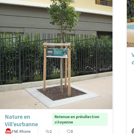
Nature en
Retenue en présélection
citoyenne
Vill’eurbanne
FNE Rhone
2
0