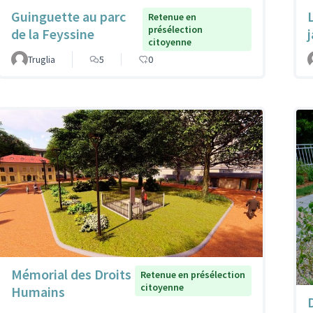
Guinguette au parc
Retenue en
présélection
de la Feyssine
citoyenne
Truglia
5
0
Mémorial des Droits
Retenue en présélection
citoyenne
Humains