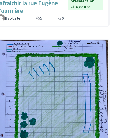
présélection
rafraichir la rue Eugène
citoyenne
Fournière
Baptiste
5
0