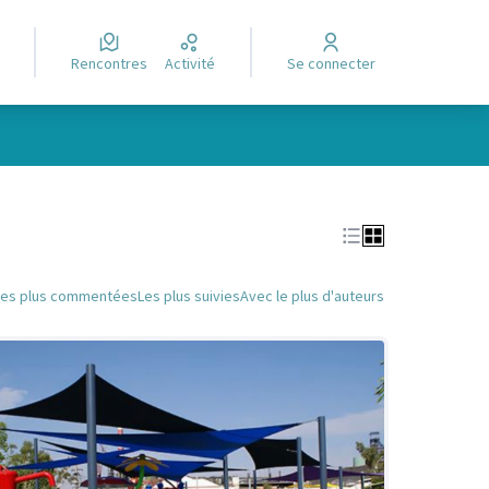
Rencontres
Activité
Se connecter
Leaflet
|
©
OpenStreetMap
contributors
e des points de carte. L'élément peut être utilisé avec un lecteur
Les plus commentées
Les plus suivies
Avec le plus d'auteurs