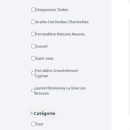
Charpennes Tonkin
Gratte-Ciel Dedieu Charmettes
Ferrandière Maisons Neuves
Cusset
Saint-Jean
Perralière Grandclément
Cyprian
Laurent Bonnevay La Soie Les
Brosses
Catégorie
Tout