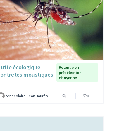
Lutte écologique
Retenue en
présélection
contre les moustiques
citoyenne
Periscolaire Jean Jaurès
3
0