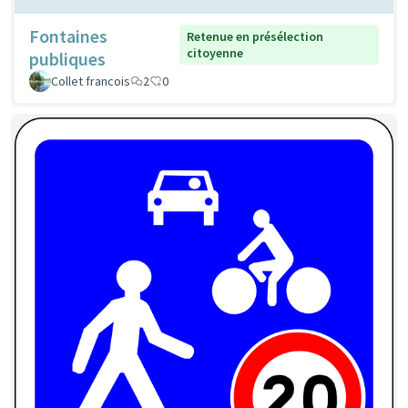
Fontaines
Retenue en présélection
citoyenne
publiques
Collet francois
2
0