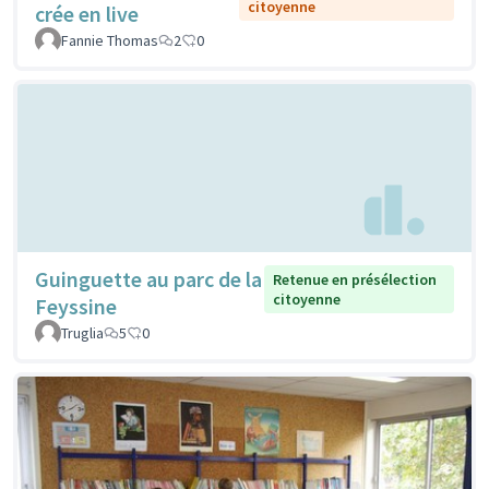
citoyenne
crée en live
Fannie Thomas
2
0
Guinguette au parc de la
Retenue en présélection
citoyenne
Feyssine
Truglia
5
0