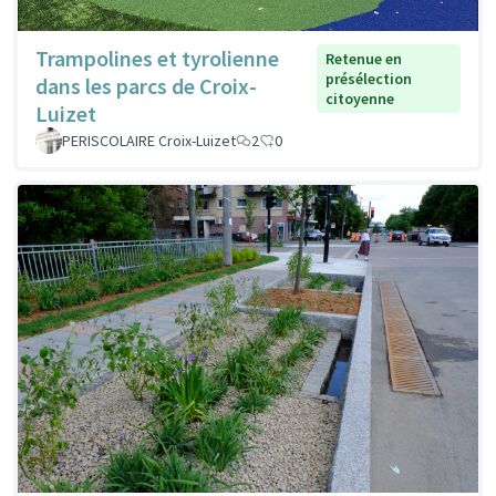
Trampolines et tyrolienne
Retenue en
présélection
dans les parcs de Croix-
citoyenne
Luizet
PERISCOLAIRE Croix-Luizet
2
0