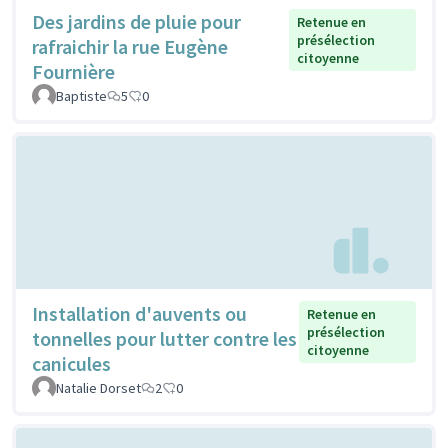
Des jardins de pluie pour
Retenue en
présélection
rafraichir la rue Eugène
citoyenne
Fournière
Baptiste
5
0
Installation d'auvents ou
Retenue en
présélection
tonnelles pour lutter contre les
citoyenne
canicules
Natalie Dorset
2
0