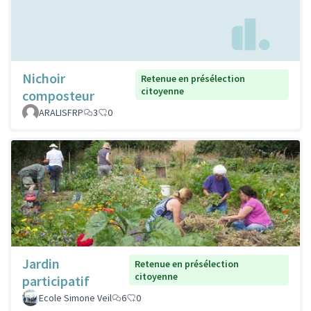
Nichoir
Retenue en présélection
citoyenne
composteur
ARALISFRP
3
0
Jardin
Retenue en présélection
citoyenne
participatif
Ecole Simone Veil
6
0