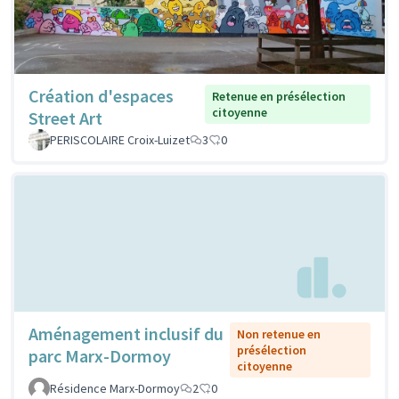
Création d'espaces
Retenue en présélection
citoyenne
Street Art
PERISCOLAIRE Croix-Luizet
3
0
Aménagement inclusif du
Non retenue en
présélection
parc Marx-Dormoy
citoyenne
Résidence Marx-Dormoy
2
0