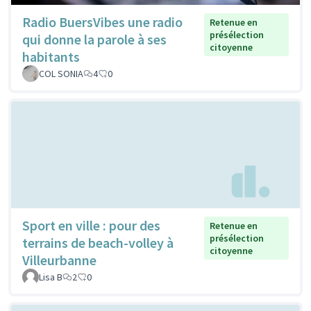
Radio BuersVibes une radio
Retenue en
présélection
qui donne la parole à ses
citoyenne
habitants
COL SONIA
4
0
Sport en ville : pour des
Retenue en
présélection
terrains de beach-volley à
citoyenne
Villeurbanne
Lisa B
2
0