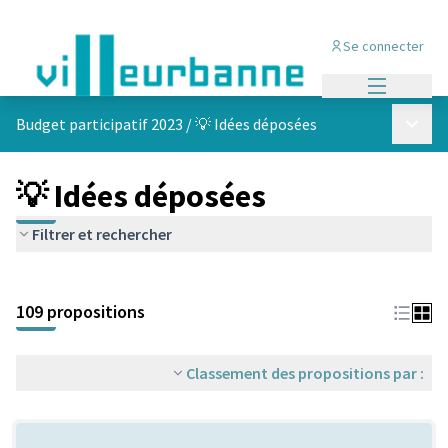
Se connecter
Menu princi
Menu p
Budget participatif 2023
/
💡 Idées déposées
💡 Idées déposées
Filtrer et rechercher
Passer la carte
Leaflet
|
©
OpenStreetMap
contributors
L'élément suivant est une carte qui présente les éléments de cet
+
109 propositions
−
Classement des propositions par :