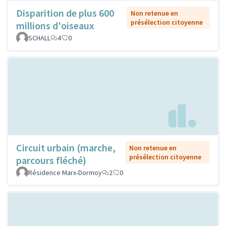
Disparition de plus 600
Non retenue en
présélection citoyenne
millions d'oiseaux
SCHALL
4
0
Circuit urbain (marche,
Non retenue en
présélection citoyenne
parcours fléché)
Résidence Marx-Dormoy
2
0