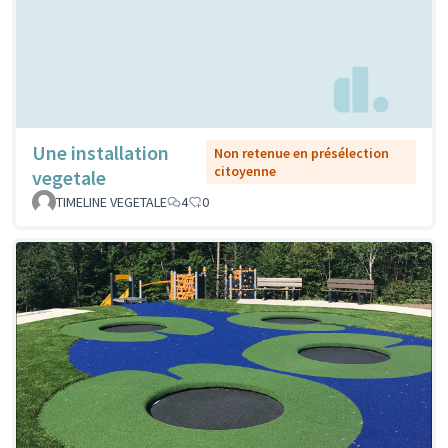
Une installation
Non retenue en présélection
citoyenne
vegetale
TIMELINE VEGETALE
4
0